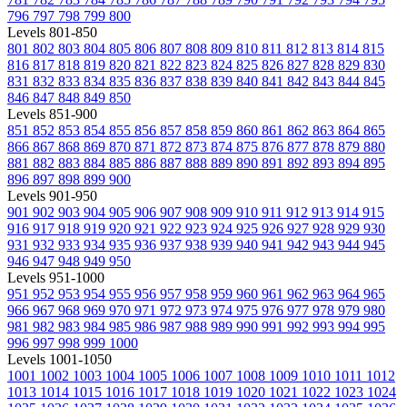
796
797
798
799
800
Levels 801-850
801
802
803
804
805
806
807
808
809
810
811
812
813
814
815
816
817
818
819
820
821
822
823
824
825
826
827
828
829
830
831
832
833
834
835
836
837
838
839
840
841
842
843
844
845
846
847
848
849
850
Levels 851-900
851
852
853
854
855
856
857
858
859
860
861
862
863
864
865
866
867
868
869
870
871
872
873
874
875
876
877
878
879
880
881
882
883
884
885
886
887
888
889
890
891
892
893
894
895
896
897
898
899
900
Levels 901-950
901
902
903
904
905
906
907
908
909
910
911
912
913
914
915
916
917
918
919
920
921
922
923
924
925
926
927
928
929
930
931
932
933
934
935
936
937
938
939
940
941
942
943
944
945
946
947
948
949
950
Levels 951-1000
951
952
953
954
955
956
957
958
959
960
961
962
963
964
965
966
967
968
969
970
971
972
973
974
975
976
977
978
979
980
981
982
983
984
985
986
987
988
989
990
991
992
993
994
995
996
997
998
999
1000
Levels 1001-1050
1001
1002
1003
1004
1005
1006
1007
1008
1009
1010
1011
1012
1013
1014
1015
1016
1017
1018
1019
1020
1021
1022
1023
1024