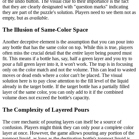
of the undo button. The visual clue to their importance is the fact
that they are clearly designated with "question marks" indicating
they are part of the puzzle's solution. Players need to see them not as
empty, but as
available
.
The Illusion of Same-Color Space
Another deceptive element is the assumption that you can pour into
any bottle that has the same color on top. While this is true, players
often miss the crucial detail that the
entire
layer being poured must
fit. This means if a bottle has, say, half a green layer and you try to
pour a full green layer into it, it won't work. The trap is in focusing
only on the color match and not the volume. This can lead to wasted
moves or dead ends where a color can't be placed. The visual
solution here is to pay close attention to the fill level of the liquid
already in the target bottle. If the target bottle has a partially filled
layer of the same color, you can only add to it if the combined
volume does not exceed the bottle's capacity.
The Complexity of Layered Pours
The core mechanic of pouring layers can itself be a source of
confusion. Players might think they can only pour a complete color
layer at once. However, the game allows pouring any portion of the
topmost liquid, as long as the destination bottle's topmost liquid is