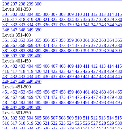
296
297
298
299
300
Levels 301-350
301
302
303
304
305
306
307
308
309
310
311
312
313
314
315
316
317
318
319
320
321
322
323
324
325
326
327
328
329
330
331
332
333
334
335
336
337
338
339
340
341
342
343
344
345
346
347
348
349
350
Levels 351-400
351
352
353
354
355
356
357
358
359
360
361
362
363
364
365
366
367
368
369
370
371
372
373
374
375
376
377
378
379
380
381
382
383
384
385
386
387
388
389
390
391
392
393
394
395
396
397
398
399
400
Levels 401-450
401
402
403
404
405
406
407
408
409
410
411
412
413
414
415
416
417
418
419
420
421
422
423
424
425
426
427
428
429
430
431
432
433
434
435
436
437
438
439
440
441
442
443
444
445
446
447
448
449
450
Levels 451-500
451
452
453
454
455
456
457
458
459
460
461
462
463
464
465
466
467
468
469
470
471
472
473
474
475
476
477
478
479
480
481
482
483
484
485
486
487
488
489
490
491
492
493
494
495
496
497
498
499
500
Levels 501-550
501
502
503
504
505
506
507
508
509
510
511
512
513
514
515
516
517
518
519
520
521
522
523
524
525
526
527
528
529
530
531
532
533
534
535
536
537
538
539
540
541
542
543
544
545