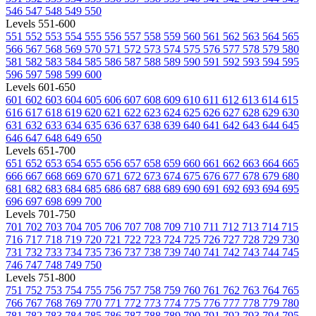
546
547
548
549
550
Levels 551-600
551
552
553
554
555
556
557
558
559
560
561
562
563
564
565
566
567
568
569
570
571
572
573
574
575
576
577
578
579
580
581
582
583
584
585
586
587
588
589
590
591
592
593
594
595
596
597
598
599
600
Levels 601-650
601
602
603
604
605
606
607
608
609
610
611
612
613
614
615
616
617
618
619
620
621
622
623
624
625
626
627
628
629
630
631
632
633
634
635
636
637
638
639
640
641
642
643
644
645
646
647
648
649
650
Levels 651-700
651
652
653
654
655
656
657
658
659
660
661
662
663
664
665
666
667
668
669
670
671
672
673
674
675
676
677
678
679
680
681
682
683
684
685
686
687
688
689
690
691
692
693
694
695
696
697
698
699
700
Levels 701-750
701
702
703
704
705
706
707
708
709
710
711
712
713
714
715
716
717
718
719
720
721
722
723
724
725
726
727
728
729
730
731
732
733
734
735
736
737
738
739
740
741
742
743
744
745
746
747
748
749
750
Levels 751-800
751
752
753
754
755
756
757
758
759
760
761
762
763
764
765
766
767
768
769
770
771
772
773
774
775
776
777
778
779
780
781
782
783
784
785
786
787
788
789
790
791
792
793
794
795