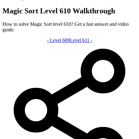
Magic Sort Level 610 Walkthrough
How to solve Magic Sort level 610? Get a fast answer and video
guide.
‹
Level 609
Magic Sort level 610 video guide
Level 611
›