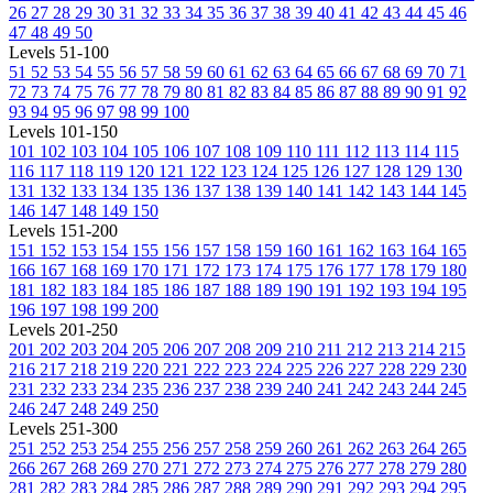
26
27
28
29
30
31
32
33
34
35
36
37
38
39
40
41
42
43
44
45
46
47
48
49
50
Levels 51-100
51
52
53
54
55
56
57
58
59
60
61
62
63
64
65
66
67
68
69
70
71
72
73
74
75
76
77
78
79
80
81
82
83
84
85
86
87
88
89
90
91
92
93
94
95
96
97
98
99
100
Levels 101-150
101
102
103
104
105
106
107
108
109
110
111
112
113
114
115
116
117
118
119
120
121
122
123
124
125
126
127
128
129
130
131
132
133
134
135
136
137
138
139
140
141
142
143
144
145
146
147
148
149
150
Levels 151-200
151
152
153
154
155
156
157
158
159
160
161
162
163
164
165
166
167
168
169
170
171
172
173
174
175
176
177
178
179
180
181
182
183
184
185
186
187
188
189
190
191
192
193
194
195
196
197
198
199
200
Levels 201-250
201
202
203
204
205
206
207
208
209
210
211
212
213
214
215
216
217
218
219
220
221
222
223
224
225
226
227
228
229
230
231
232
233
234
235
236
237
238
239
240
241
242
243
244
245
246
247
248
249
250
Levels 251-300
251
252
253
254
255
256
257
258
259
260
261
262
263
264
265
266
267
268
269
270
271
272
273
274
275
276
277
278
279
280
281
282
283
284
285
286
287
288
289
290
291
292
293
294
295