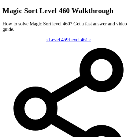
Magic Sort Level 460 Walkthrough
How to solve Magic Sort level 460? Get a fast answer and video
guide.
‹
Level 459
Magic Sort level 460 video guide
Level 461
›