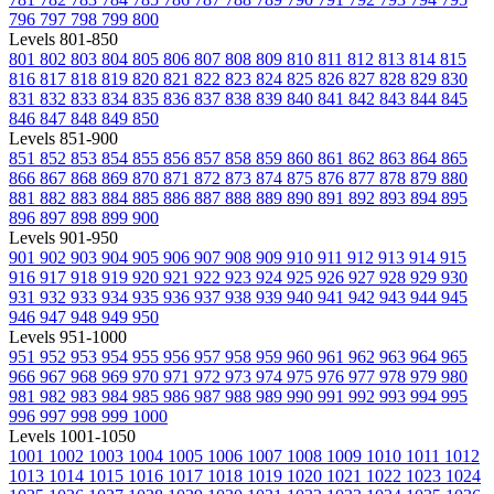
796
797
798
799
800
Levels 801-850
801
802
803
804
805
806
807
808
809
810
811
812
813
814
815
816
817
818
819
820
821
822
823
824
825
826
827
828
829
830
831
832
833
834
835
836
837
838
839
840
841
842
843
844
845
846
847
848
849
850
Levels 851-900
851
852
853
854
855
856
857
858
859
860
861
862
863
864
865
866
867
868
869
870
871
872
873
874
875
876
877
878
879
880
881
882
883
884
885
886
887
888
889
890
891
892
893
894
895
896
897
898
899
900
Levels 901-950
901
902
903
904
905
906
907
908
909
910
911
912
913
914
915
916
917
918
919
920
921
922
923
924
925
926
927
928
929
930
931
932
933
934
935
936
937
938
939
940
941
942
943
944
945
946
947
948
949
950
Levels 951-1000
951
952
953
954
955
956
957
958
959
960
961
962
963
964
965
966
967
968
969
970
971
972
973
974
975
976
977
978
979
980
981
982
983
984
985
986
987
988
989
990
991
992
993
994
995
996
997
998
999
1000
Levels 1001-1050
1001
1002
1003
1004
1005
1006
1007
1008
1009
1010
1011
1012
1013
1014
1015
1016
1017
1018
1019
1020
1021
1022
1023
1024