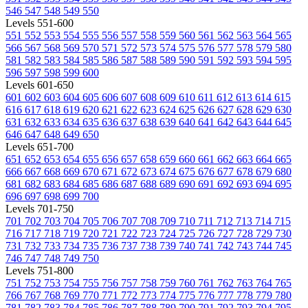
546
547
548
549
550
Levels 551-600
551
552
553
554
555
556
557
558
559
560
561
562
563
564
565
566
567
568
569
570
571
572
573
574
575
576
577
578
579
580
581
582
583
584
585
586
587
588
589
590
591
592
593
594
595
596
597
598
599
600
Levels 601-650
601
602
603
604
605
606
607
608
609
610
611
612
613
614
615
616
617
618
619
620
621
622
623
624
625
626
627
628
629
630
631
632
633
634
635
636
637
638
639
640
641
642
643
644
645
646
647
648
649
650
Levels 651-700
651
652
653
654
655
656
657
658
659
660
661
662
663
664
665
666
667
668
669
670
671
672
673
674
675
676
677
678
679
680
681
682
683
684
685
686
687
688
689
690
691
692
693
694
695
696
697
698
699
700
Levels 701-750
701
702
703
704
705
706
707
708
709
710
711
712
713
714
715
716
717
718
719
720
721
722
723
724
725
726
727
728
729
730
731
732
733
734
735
736
737
738
739
740
741
742
743
744
745
746
747
748
749
750
Levels 751-800
751
752
753
754
755
756
757
758
759
760
761
762
763
764
765
766
767
768
769
770
771
772
773
774
775
776
777
778
779
780
781
782
783
784
785
786
787
788
789
790
791
792
793
794
795