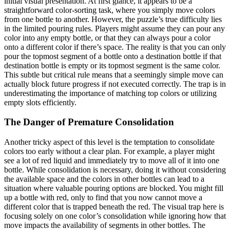
initial visual presentation. At first glance, it appears to be a
straightforward color-sorting task, where you simply move colors
from one bottle to another. However, the puzzle’s true difficulty lies
in the limited pouring rules. Players might assume they can pour any
color into any empty bottle, or that they can always pour a color
onto a different color if there’s space. The reality is that you can only
pour the topmost segment of a bottle onto a destination bottle if that
destination bottle is empty or its topmost segment is the same color.
This subtle but critical rule means that a seemingly simple move can
actually block future progress if not executed correctly. The trap is in
underestimating the importance of matching top colors or utilizing
empty slots efficiently.
The Danger of Premature Consolidation
Another tricky aspect of this level is the temptation to consolidate
colors too early without a clear plan. For example, a player might
see a lot of red liquid and immediately try to move all of it into one
bottle. While consolidation is necessary, doing it without considering
the available space and the colors in other bottles can lead to a
situation where valuable pouring options are blocked. You might fill
up a bottle with red, only to find that you now cannot move a
different color that is trapped beneath the red. The visual trap here is
focusing solely on one color’s consolidation while ignoring how that
move impacts the availability of segments in other bottles. The