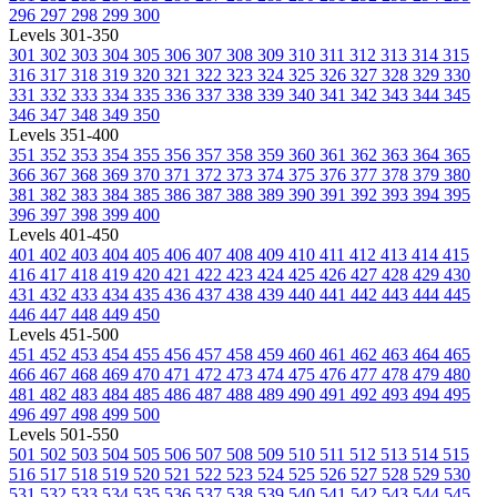
296
297
298
299
300
Levels 301-350
301
302
303
304
305
306
307
308
309
310
311
312
313
314
315
316
317
318
319
320
321
322
323
324
325
326
327
328
329
330
331
332
333
334
335
336
337
338
339
340
341
342
343
344
345
346
347
348
349
350
Levels 351-400
351
352
353
354
355
356
357
358
359
360
361
362
363
364
365
366
367
368
369
370
371
372
373
374
375
376
377
378
379
380
381
382
383
384
385
386
387
388
389
390
391
392
393
394
395
396
397
398
399
400
Levels 401-450
401
402
403
404
405
406
407
408
409
410
411
412
413
414
415
416
417
418
419
420
421
422
423
424
425
426
427
428
429
430
431
432
433
434
435
436
437
438
439
440
441
442
443
444
445
446
447
448
449
450
Levels 451-500
451
452
453
454
455
456
457
458
459
460
461
462
463
464
465
466
467
468
469
470
471
472
473
474
475
476
477
478
479
480
481
482
483
484
485
486
487
488
489
490
491
492
493
494
495
496
497
498
499
500
Levels 501-550
501
502
503
504
505
506
507
508
509
510
511
512
513
514
515
516
517
518
519
520
521
522
523
524
525
526
527
528
529
530
531
532
533
534
535
536
537
538
539
540
541
542
543
544
545