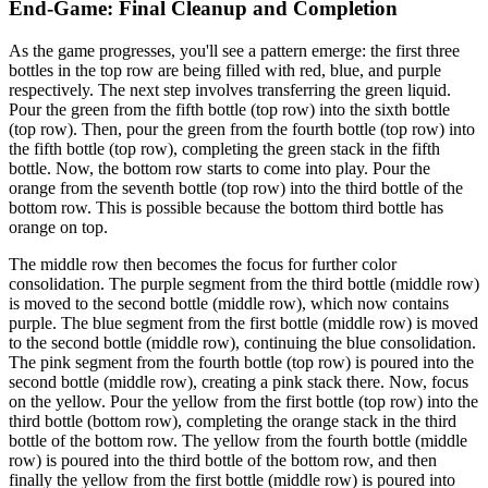
End-Game: Final Cleanup and Completion
As the game progresses, you'll see a pattern emerge: the first three
bottles in the top row are being filled with red, blue, and purple
respectively. The next step involves transferring the green liquid.
Pour the green from the fifth bottle (top row) into the sixth bottle
(top row). Then, pour the green from the fourth bottle (top row) into
the fifth bottle (top row), completing the green stack in the fifth
bottle. Now, the bottom row starts to come into play. Pour the
orange from the seventh bottle (top row) into the third bottle of the
bottom row. This is possible because the bottom third bottle has
orange on top.
The middle row then becomes the focus for further color
consolidation. The purple segment from the third bottle (middle row)
is moved to the second bottle (middle row), which now contains
purple. The blue segment from the first bottle (middle row) is moved
to the second bottle (middle row), continuing the blue consolidation.
The pink segment from the fourth bottle (top row) is poured into the
second bottle (middle row), creating a pink stack there. Now, focus
on the yellow. Pour the yellow from the first bottle (top row) into the
third bottle (bottom row), completing the orange stack in the third
bottle of the bottom row. The yellow from the fourth bottle (middle
row) is poured into the third bottle of the bottom row, and then
finally the yellow from the first bottle (middle row) is poured into