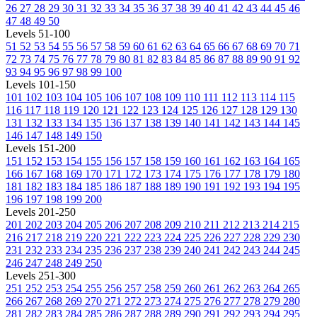
26
27
28
29
30
31
32
33
34
35
36
37
38
39
40
41
42
43
44
45
46
47
48
49
50
Levels 51-100
51
52
53
54
55
56
57
58
59
60
61
62
63
64
65
66
67
68
69
70
71
72
73
74
75
76
77
78
79
80
81
82
83
84
85
86
87
88
89
90
91
92
93
94
95
96
97
98
99
100
Levels 101-150
101
102
103
104
105
106
107
108
109
110
111
112
113
114
115
116
117
118
119
120
121
122
123
124
125
126
127
128
129
130
131
132
133
134
135
136
137
138
139
140
141
142
143
144
145
146
147
148
149
150
Levels 151-200
151
152
153
154
155
156
157
158
159
160
161
162
163
164
165
166
167
168
169
170
171
172
173
174
175
176
177
178
179
180
181
182
183
184
185
186
187
188
189
190
191
192
193
194
195
196
197
198
199
200
Levels 201-250
201
202
203
204
205
206
207
208
209
210
211
212
213
214
215
216
217
218
219
220
221
222
223
224
225
226
227
228
229
230
231
232
233
234
235
236
237
238
239
240
241
242
243
244
245
246
247
248
249
250
Levels 251-300
251
252
253
254
255
256
257
258
259
260
261
262
263
264
265
266
267
268
269
270
271
272
273
274
275
276
277
278
279
280
281
282
283
284
285
286
287
288
289
290
291
292
293
294
295