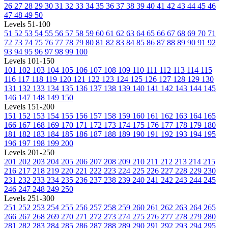
26
27
28
29
30
31
32
33
34
35
36
37
38
39
40
41
42
43
44
45
46
47
48
49
50
Levels 51-100
51
52
53
54
55
56
57
58
59
60
61
62
63
64
65
66
67
68
69
70
71
72
73
74
75
76
77
78
79
80
81
82
83
84
85
86
87
88
89
90
91
92
93
94
95
96
97
98
99
100
Levels 101-150
101
102
103
104
105
106
107
108
109
110
111
112
113
114
115
116
117
118
119
120
121
122
123
124
125
126
127
128
129
130
131
132
133
134
135
136
137
138
139
140
141
142
143
144
145
146
147
148
149
150
Levels 151-200
151
152
153
154
155
156
157
158
159
160
161
162
163
164
165
166
167
168
169
170
171
172
173
174
175
176
177
178
179
180
181
182
183
184
185
186
187
188
189
190
191
192
193
194
195
196
197
198
199
200
Levels 201-250
201
202
203
204
205
206
207
208
209
210
211
212
213
214
215
216
217
218
219
220
221
222
223
224
225
226
227
228
229
230
231
232
233
234
235
236
237
238
239
240
241
242
243
244
245
246
247
248
249
250
Levels 251-300
251
252
253
254
255
256
257
258
259
260
261
262
263
264
265
266
267
268
269
270
271
272
273
274
275
276
277
278
279
280
281
282
283
284
285
286
287
288
289
290
291
292
293
294
295