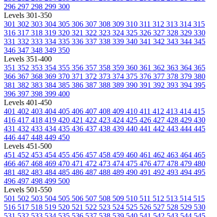
296
297
298
299
300
Levels 301-350
301
302
303
304
305
306
307
308
309
310
311
312
313
314
315
316
317
318
319
320
321
322
323
324
325
326
327
328
329
330
331
332
333
334
335
336
337
338
339
340
341
342
343
344
345
346
347
348
349
350
Levels 351-400
351
352
353
354
355
356
357
358
359
360
361
362
363
364
365
366
367
368
369
370
371
372
373
374
375
376
377
378
379
380
381
382
383
384
385
386
387
388
389
390
391
392
393
394
395
396
397
398
399
400
Levels 401-450
401
402
403
404
405
406
407
408
409
410
411
412
413
414
415
416
417
418
419
420
421
422
423
424
425
426
427
428
429
430
431
432
433
434
435
436
437
438
439
440
441
442
443
444
445
446
447
448
449
450
Levels 451-500
451
452
453
454
455
456
457
458
459
460
461
462
463
464
465
466
467
468
469
470
471
472
473
474
475
476
477
478
479
480
481
482
483
484
485
486
487
488
489
490
491
492
493
494
495
496
497
498
499
500
Levels 501-550
501
502
503
504
505
506
507
508
509
510
511
512
513
514
515
516
517
518
519
520
521
522
523
524
525
526
527
528
529
530
531
532
533
534
535
536
537
538
539
540
541
542
543
544
545