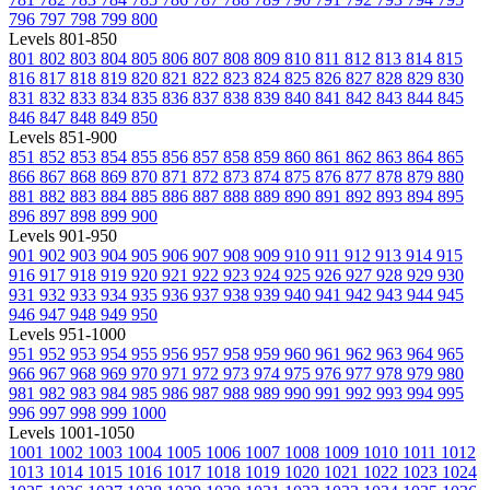
796
797
798
799
800
Levels 801-850
801
802
803
804
805
806
807
808
809
810
811
812
813
814
815
816
817
818
819
820
821
822
823
824
825
826
827
828
829
830
831
832
833
834
835
836
837
838
839
840
841
842
843
844
845
846
847
848
849
850
Levels 851-900
851
852
853
854
855
856
857
858
859
860
861
862
863
864
865
866
867
868
869
870
871
872
873
874
875
876
877
878
879
880
881
882
883
884
885
886
887
888
889
890
891
892
893
894
895
896
897
898
899
900
Levels 901-950
901
902
903
904
905
906
907
908
909
910
911
912
913
914
915
916
917
918
919
920
921
922
923
924
925
926
927
928
929
930
931
932
933
934
935
936
937
938
939
940
941
942
943
944
945
946
947
948
949
950
Levels 951-1000
951
952
953
954
955
956
957
958
959
960
961
962
963
964
965
966
967
968
969
970
971
972
973
974
975
976
977
978
979
980
981
982
983
984
985
986
987
988
989
990
991
992
993
994
995
996
997
998
999
1000
Levels 1001-1050
1001
1002
1003
1004
1005
1006
1007
1008
1009
1010
1011
1012
1013
1014
1015
1016
1017
1018
1019
1020
1021
1022
1023
1024