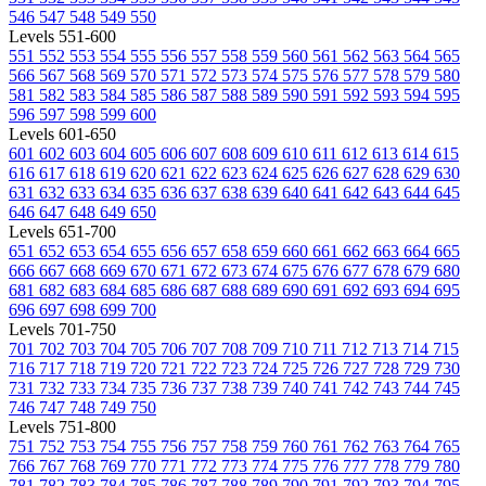
546
547
548
549
550
Levels 551-600
551
552
553
554
555
556
557
558
559
560
561
562
563
564
565
566
567
568
569
570
571
572
573
574
575
576
577
578
579
580
581
582
583
584
585
586
587
588
589
590
591
592
593
594
595
596
597
598
599
600
Levels 601-650
601
602
603
604
605
606
607
608
609
610
611
612
613
614
615
616
617
618
619
620
621
622
623
624
625
626
627
628
629
630
631
632
633
634
635
636
637
638
639
640
641
642
643
644
645
646
647
648
649
650
Levels 651-700
651
652
653
654
655
656
657
658
659
660
661
662
663
664
665
666
667
668
669
670
671
672
673
674
675
676
677
678
679
680
681
682
683
684
685
686
687
688
689
690
691
692
693
694
695
696
697
698
699
700
Levels 701-750
701
702
703
704
705
706
707
708
709
710
711
712
713
714
715
716
717
718
719
720
721
722
723
724
725
726
727
728
729
730
731
732
733
734
735
736
737
738
739
740
741
742
743
744
745
746
747
748
749
750
Levels 751-800
751
752
753
754
755
756
757
758
759
760
761
762
763
764
765
766
767
768
769
770
771
772
773
774
775
776
777
778
779
780
781
782
783
784
785
786
787
788
789
790
791
792
793
794
795