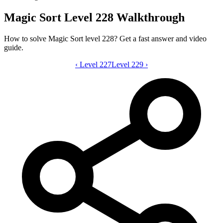
Magic Sort Level 228 Walkthrough
How to solve Magic Sort level 228? Get a fast answer and video
guide.
‹
Level 227
Magic Sort level 228 video guide
Level 229
›