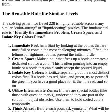
from.
The Reusable Rule for Similar Levels
The solving pattern for Level 228 is highly reusable across many
similar "color-sorting" or "liquid-sorting" puzzles. The fundamental
rule is
"Identify the Immediate Problem, Create Space, and
Isolate Key Colors First."
Immediate Problem:
Start by looking at the bottles that are
most full or contain the most challenging mixtures. Often, the
leftmost or rightmost bottles present the initial hurdle.
Create Space:
Make a pour that frees up a bottle or creates a
dedicated slot for a color. This is often pouring into an empty
bottle or a bottle that can cleanly accept the poured liquid.
Isolate Key Colors:
Prioritize separating out the most distinct
colors first. If a bottle has red, blue, and green, try to pour off
the green if you have a good place for it, then the red, and so
on.
Utilize Intermediate Zones:
If there are special bottles (like
those with question marks), understand they are part of the
solution, not just obstacles. Use them to hold sorted colors
temporarily.
Think Ahead:
Before each pour, ask yourself: "What will be