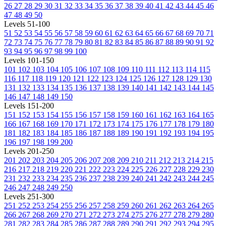
26
27
28
29
30
31
32
33
34
35
36
37
38
39
40
41
42
43
44
45
46
47
48
49
50
Levels 51-100
51
52
53
54
55
56
57
58
59
60
61
62
63
64
65
66
67
68
69
70
71
72
73
74
75
76
77
78
79
80
81
82
83
84
85
86
87
88
89
90
91
92
93
94
95
96
97
98
99
100
Levels 101-150
101
102
103
104
105
106
107
108
109
110
111
112
113
114
115
116
117
118
119
120
121
122
123
124
125
126
127
128
129
130
131
132
133
134
135
136
137
138
139
140
141
142
143
144
145
146
147
148
149
150
Levels 151-200
151
152
153
154
155
156
157
158
159
160
161
162
163
164
165
166
167
168
169
170
171
172
173
174
175
176
177
178
179
180
181
182
183
184
185
186
187
188
189
190
191
192
193
194
195
196
197
198
199
200
Levels 201-250
201
202
203
204
205
206
207
208
209
210
211
212
213
214
215
216
217
218
219
220
221
222
223
224
225
226
227
228
229
230
231
232
233
234
235
236
237
238
239
240
241
242
243
244
245
246
247
248
249
250
Levels 251-300
251
252
253
254
255
256
257
258
259
260
261
262
263
264
265
266
267
268
269
270
271
272
273
274
275
276
277
278
279
280
281
282
283
284
285
286
287
288
289
290
291
292
293
294
295