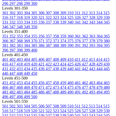
296
297
298
299
300
Levels 301-350
301
302
303
304
305
306
307
308
309
310
311
312
313
314
315
316
317
318
319
320
321
322
323
324
325
326
327
328
329
330
331
332
333
334
335
336
337
338
339
340
341
342
343
344
345
346
347
348
349
350
Levels 351-400
351
352
353
354
355
356
357
358
359
360
361
362
363
364
365
366
367
368
369
370
371
372
373
374
375
376
377
378
379
380
381
382
383
384
385
386
387
388
389
390
391
392
393
394
395
396
397
398
399
400
Levels 401-450
401
402
403
404
405
406
407
408
409
410
411
412
413
414
415
416
417
418
419
420
421
422
423
424
425
426
427
428
429
430
431
432
433
434
435
436
437
438
439
440
441
442
443
444
445
446
447
448
449
450
Levels 451-500
451
452
453
454
455
456
457
458
459
460
461
462
463
464
465
466
467
468
469
470
471
472
473
474
475
476
477
478
479
480
481
482
483
484
485
486
487
488
489
490
491
492
493
494
495
496
497
498
499
500
Levels 501-550
501
502
503
504
505
506
507
508
509
510
511
512
513
514
515
516
517
518
519
520
521
522
523
524
525
526
527
528
529
530
531
532
533
534
535
536
537
538
539
540
541
542
543
544
545