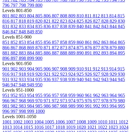
796
797
798
799
800
Levels 801-850
801
802
803
804
805
806
807
808
809
810
811
812
813
814
815
816
817
818
819
820
821
822
823
824
825
826
827
828
829
830
831
832
833
834
835
836
837
838
839
840
841
842
843
844
845
846
847
848
849
850
Levels 851-900
851
852
853
854
855
856
857
858
859
860
861
862
863
864
865
866
867
868
869
870
871
872
873
874
875
876
877
878
879
880
881
882
883
884
885
886
887
888
889
890
891
892
893
894
895
896
897
898
899
900
Levels 901-950
901
902
903
904
905
906
907
908
909
910
911
912
913
914
915
916
917
918
919
920
921
922
923
924
925
926
927
928
929
930
931
932
933
934
935
936
937
938
939
940
941
942
943
944
945
946
947
948
949
950
Levels 951-1000
951
952
953
954
955
956
957
958
959
960
961
962
963
964
965
966
967
968
969
970
971
972
973
974
975
976
977
978
979
980
981
982
983
984
985
986
987
988
989
990
991
992
993
994
995
996
997
998
999
1000
Levels 1001-1050
1001
1002
1003
1004
1005
1006
1007
1008
1009
1010
1011
1012
1013
1014
1015
1016
1017
1018
1019
1020
1021
1022
1023
1024