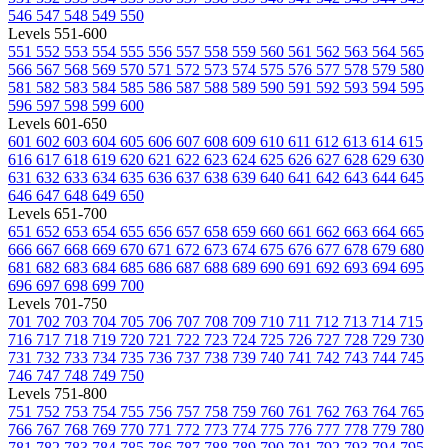
546
547
548
549
550
Levels 551-600
551
552
553
554
555
556
557
558
559
560
561
562
563
564
565
566
567
568
569
570
571
572
573
574
575
576
577
578
579
580
581
582
583
584
585
586
587
588
589
590
591
592
593
594
595
596
597
598
599
600
Levels 601-650
601
602
603
604
605
606
607
608
609
610
611
612
613
614
615
616
617
618
619
620
621
622
623
624
625
626
627
628
629
630
631
632
633
634
635
636
637
638
639
640
641
642
643
644
645
646
647
648
649
650
Levels 651-700
651
652
653
654
655
656
657
658
659
660
661
662
663
664
665
666
667
668
669
670
671
672
673
674
675
676
677
678
679
680
681
682
683
684
685
686
687
688
689
690
691
692
693
694
695
696
697
698
699
700
Levels 701-750
701
702
703
704
705
706
707
708
709
710
711
712
713
714
715
716
717
718
719
720
721
722
723
724
725
726
727
728
729
730
731
732
733
734
735
736
737
738
739
740
741
742
743
744
745
746
747
748
749
750
Levels 751-800
751
752
753
754
755
756
757
758
759
760
761
762
763
764
765
766
767
768
769
770
771
772
773
774
775
776
777
778
779
780
781
782
783
784
785
786
787
788
789
790
791
792
793
794
795