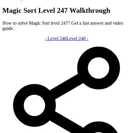
Magic Sort Level 247 Walkthrough
How to solve Magic Sort level 247? Get a fast answer and video
guide.
‹
Level 246
Magic Sort level 247 video guide
Level 248
›