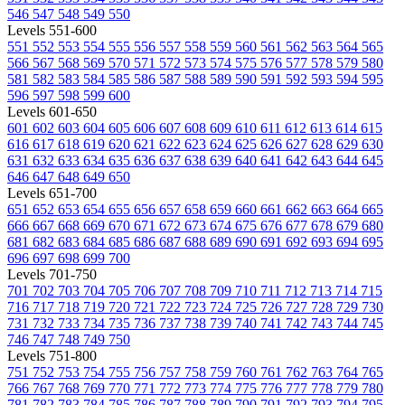
546
547
548
549
550
Levels 551-600
551
552
553
554
555
556
557
558
559
560
561
562
563
564
565
566
567
568
569
570
571
572
573
574
575
576
577
578
579
580
581
582
583
584
585
586
587
588
589
590
591
592
593
594
595
596
597
598
599
600
Levels 601-650
601
602
603
604
605
606
607
608
609
610
611
612
613
614
615
616
617
618
619
620
621
622
623
624
625
626
627
628
629
630
631
632
633
634
635
636
637
638
639
640
641
642
643
644
645
646
647
648
649
650
Levels 651-700
651
652
653
654
655
656
657
658
659
660
661
662
663
664
665
666
667
668
669
670
671
672
673
674
675
676
677
678
679
680
681
682
683
684
685
686
687
688
689
690
691
692
693
694
695
696
697
698
699
700
Levels 701-750
701
702
703
704
705
706
707
708
709
710
711
712
713
714
715
716
717
718
719
720
721
722
723
724
725
726
727
728
729
730
731
732
733
734
735
736
737
738
739
740
741
742
743
744
745
746
747
748
749
750
Levels 751-800
751
752
753
754
755
756
757
758
759
760
761
762
763
764
765
766
767
768
769
770
771
772
773
774
775
776
777
778
779
780
781
782
783
784
785
786
787
788
789
790
791
792
793
794
795