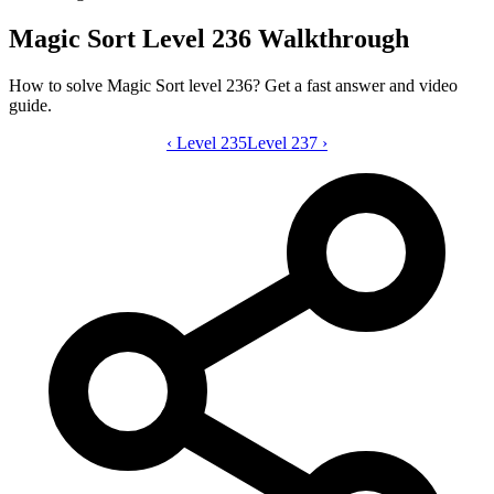
Magic Sort Level 236 Walkthrough
How to solve Magic Sort level 236? Get a fast answer and video
guide.
‹
Level 235
Magic Sort level 236 video guide
Level 237
›