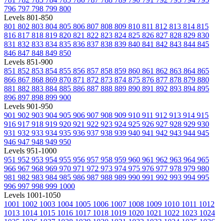
796
797
798
799
800
Levels 801-850
801
802
803
804
805
806
807
808
809
810
811
812
813
814
815
816
817
818
819
820
821
822
823
824
825
826
827
828
829
830
831
832
833
834
835
836
837
838
839
840
841
842
843
844
845
846
847
848
849
850
Levels 851-900
851
852
853
854
855
856
857
858
859
860
861
862
863
864
865
866
867
868
869
870
871
872
873
874
875
876
877
878
879
880
881
882
883
884
885
886
887
888
889
890
891
892
893
894
895
896
897
898
899
900
Levels 901-950
901
902
903
904
905
906
907
908
909
910
911
912
913
914
915
916
917
918
919
920
921
922
923
924
925
926
927
928
929
930
931
932
933
934
935
936
937
938
939
940
941
942
943
944
945
946
947
948
949
950
Levels 951-1000
951
952
953
954
955
956
957
958
959
960
961
962
963
964
965
966
967
968
969
970
971
972
973
974
975
976
977
978
979
980
981
982
983
984
985
986
987
988
989
990
991
992
993
994
995
996
997
998
999
1000
Levels 1001-1050
1001
1002
1003
1004
1005
1006
1007
1008
1009
1010
1011
1012
1013
1014
1015
1016
1017
1018
1019
1020
1021
1022
1023
1024