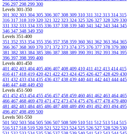
296
297
298
299
300
Levels 301-350
301
302
303
304
305
306
307
308
309
310
311
312
313
314
315
316
317
318
319
320
321
322
323
324
325
326
327
328
329
330
331
332
333
334
335
336
337
338
339
340
341
342
343
344
345
346
347
348
349
350
Levels 351-400
351
352
353
354
355
356
357
358
359
360
361
362
363
364
365
366
367
368
369
370
371
372
373
374
375
376
377
378
379
380
381
382
383
384
385
386
387
388
389
390
391
392
393
394
395
396
397
398
399
400
Levels 401-450
401
402
403
404
405
406
407
408
409
410
411
412
413
414
415
416
417
418
419
420
421
422
423
424
425
426
427
428
429
430
431
432
433
434
435
436
437
438
439
440
441
442
443
444
445
446
447
448
449
450
Levels 451-500
451
452
453
454
455
456
457
458
459
460
461
462
463
464
465
466
467
468
469
470
471
472
473
474
475
476
477
478
479
480
481
482
483
484
485
486
487
488
489
490
491
492
493
494
495
496
497
498
499
500
Levels 501-550
501
502
503
504
505
506
507
508
509
510
511
512
513
514
515
516
517
518
519
520
521
522
523
524
525
526
527
528
529
530
531
532
533
534
535
536
537
538
539
540
541
542
543
544
545