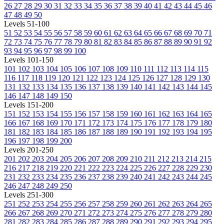
26
27
28
29
30
31
32
33
34
35
36
37
38
39
40
41
42
43
44
45
46
47
48
49
50
Levels 51-100
51
52
53
54
55
56
57
58
59
60
61
62
63
64
65
66
67
68
69
70
71
72
73
74
75
76
77
78
79
80
81
82
83
84
85
86
87
88
89
90
91
92
93
94
95
96
97
98
99
100
Levels 101-150
101
102
103
104
105
106
107
108
109
110
111
112
113
114
115
116
117
118
119
120
121
122
123
124
125
126
127
128
129
130
131
132
133
134
135
136
137
138
139
140
141
142
143
144
145
146
147
148
149
150
Levels 151-200
151
152
153
154
155
156
157
158
159
160
161
162
163
164
165
166
167
168
169
170
171
172
173
174
175
176
177
178
179
180
181
182
183
184
185
186
187
188
189
190
191
192
193
194
195
196
197
198
199
200
Levels 201-250
201
202
203
204
205
206
207
208
209
210
211
212
213
214
215
216
217
218
219
220
221
222
223
224
225
226
227
228
229
230
231
232
233
234
235
236
237
238
239
240
241
242
243
244
245
246
247
248
249
250
Levels 251-300
251
252
253
254
255
256
257
258
259
260
261
262
263
264
265
266
267
268
269
270
271
272
273
274
275
276
277
278
279
280
281
282
283
284
285
286
287
288
289
290
291
292
293
294
295