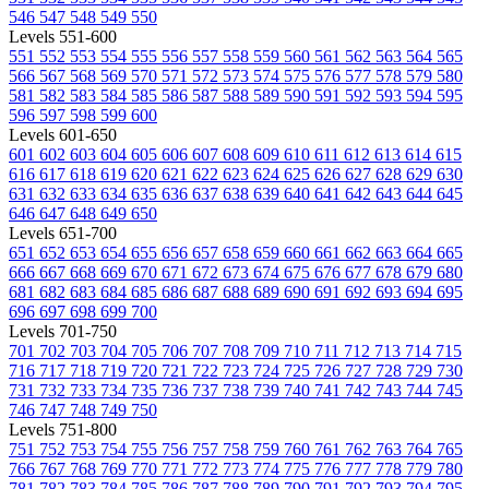
546
547
548
549
550
Levels 551-600
551
552
553
554
555
556
557
558
559
560
561
562
563
564
565
566
567
568
569
570
571
572
573
574
575
576
577
578
579
580
581
582
583
584
585
586
587
588
589
590
591
592
593
594
595
596
597
598
599
600
Levels 601-650
601
602
603
604
605
606
607
608
609
610
611
612
613
614
615
616
617
618
619
620
621
622
623
624
625
626
627
628
629
630
631
632
633
634
635
636
637
638
639
640
641
642
643
644
645
646
647
648
649
650
Levels 651-700
651
652
653
654
655
656
657
658
659
660
661
662
663
664
665
666
667
668
669
670
671
672
673
674
675
676
677
678
679
680
681
682
683
684
685
686
687
688
689
690
691
692
693
694
695
696
697
698
699
700
Levels 701-750
701
702
703
704
705
706
707
708
709
710
711
712
713
714
715
716
717
718
719
720
721
722
723
724
725
726
727
728
729
730
731
732
733
734
735
736
737
738
739
740
741
742
743
744
745
746
747
748
749
750
Levels 751-800
751
752
753
754
755
756
757
758
759
760
761
762
763
764
765
766
767
768
769
770
771
772
773
774
775
776
777
778
779
780
781
782
783
784
785
786
787
788
789
790
791
792
793
794
795