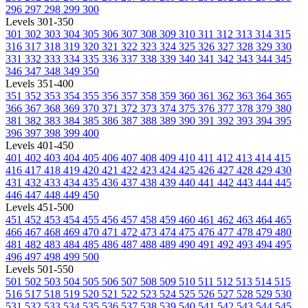
296
297
298
299
300
Levels 301-350
301
302
303
304
305
306
307
308
309
310
311
312
313
314
315
316
317
318
319
320
321
322
323
324
325
326
327
328
329
330
331
332
333
334
335
336
337
338
339
340
341
342
343
344
345
346
347
348
349
350
Levels 351-400
351
352
353
354
355
356
357
358
359
360
361
362
363
364
365
366
367
368
369
370
371
372
373
374
375
376
377
378
379
380
381
382
383
384
385
386
387
388
389
390
391
392
393
394
395
396
397
398
399
400
Levels 401-450
401
402
403
404
405
406
407
408
409
410
411
412
413
414
415
416
417
418
419
420
421
422
423
424
425
426
427
428
429
430
431
432
433
434
435
436
437
438
439
440
441
442
443
444
445
446
447
448
449
450
Levels 451-500
451
452
453
454
455
456
457
458
459
460
461
462
463
464
465
466
467
468
469
470
471
472
473
474
475
476
477
478
479
480
481
482
483
484
485
486
487
488
489
490
491
492
493
494
495
496
497
498
499
500
Levels 501-550
501
502
503
504
505
506
507
508
509
510
511
512
513
514
515
516
517
518
519
520
521
522
523
524
525
526
527
528
529
530
531
532
533
534
535
536
537
538
539
540
541
542
543
544
545