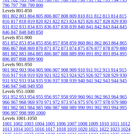
796
797
798
799
800
Levels 801-850
801
802
803
804
805
806
807
808
809
810
811
812
813
814
815
816
817
818
819
820
821
822
823
824
825
826
827
828
829
830
831
832
833
834
835
836
837
838
839
840
841
842
843
844
845
846
847
848
849
850
Levels 851-900
851
852
853
854
855
856
857
858
859
860
861
862
863
864
865
866
867
868
869
870
871
872
873
874
875
876
877
878
879
880
881
882
883
884
885
886
887
888
889
890
891
892
893
894
895
896
897
898
899
900
Levels 901-950
901
902
903
904
905
906
907
908
909
910
911
912
913
914
915
916
917
918
919
920
921
922
923
924
925
926
927
928
929
930
931
932
933
934
935
936
937
938
939
940
941
942
943
944
945
946
947
948
949
950
Levels 951-1000
951
952
953
954
955
956
957
958
959
960
961
962
963
964
965
966
967
968
969
970
971
972
973
974
975
976
977
978
979
980
981
982
983
984
985
986
987
988
989
990
991
992
993
994
995
996
997
998
999
1000
Levels 1001-1050
1001
1002
1003
1004
1005
1006
1007
1008
1009
1010
1011
1012
1013
1014
1015
1016
1017
1018
1019
1020
1021
1022
1023
1024