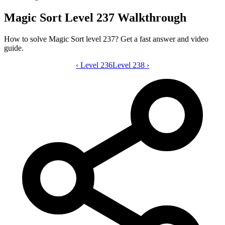
Magic Sort Level 237 Walkthrough
How to solve Magic Sort level 237? Get a fast answer and video
guide.
‹
Level 236
Magic Sort level 237 video guide
Level 238
›