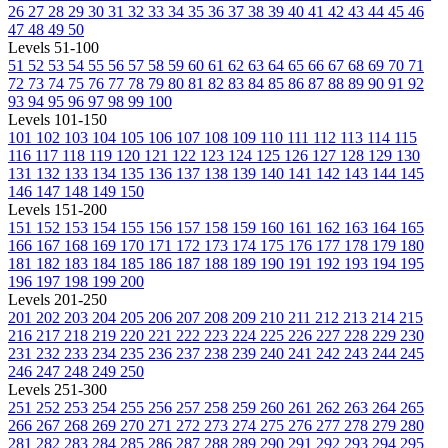
26
27
28
29
30
31
32
33
34
35
36
37
38
39
40
41
42
43
44
45
46
47
48
49
50
Levels 51-100
51
52
53
54
55
56
57
58
59
60
61
62
63
64
65
66
67
68
69
70
71
72
73
74
75
76
77
78
79
80
81
82
83
84
85
86
87
88
89
90
91
92
93
94
95
96
97
98
99
100
Levels 101-150
101
102
103
104
105
106
107
108
109
110
111
112
113
114
115
116
117
118
119
120
121
122
123
124
125
126
127
128
129
130
131
132
133
134
135
136
137
138
139
140
141
142
143
144
145
146
147
148
149
150
Levels 151-200
151
152
153
154
155
156
157
158
159
160
161
162
163
164
165
166
167
168
169
170
171
172
173
174
175
176
177
178
179
180
181
182
183
184
185
186
187
188
189
190
191
192
193
194
195
196
197
198
199
200
Levels 201-250
201
202
203
204
205
206
207
208
209
210
211
212
213
214
215
216
217
218
219
220
221
222
223
224
225
226
227
228
229
230
231
232
233
234
235
236
237
238
239
240
241
242
243
244
245
246
247
248
249
250
Levels 251-300
251
252
253
254
255
256
257
258
259
260
261
262
263
264
265
266
267
268
269
270
271
272
273
274
275
276
277
278
279
280
281
282
283
284
285
286
287
288
289
290
291
292
293
294
295