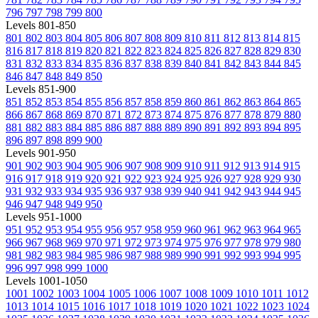
796
797
798
799
800
Levels 801-850
801
802
803
804
805
806
807
808
809
810
811
812
813
814
815
816
817
818
819
820
821
822
823
824
825
826
827
828
829
830
831
832
833
834
835
836
837
838
839
840
841
842
843
844
845
846
847
848
849
850
Levels 851-900
851
852
853
854
855
856
857
858
859
860
861
862
863
864
865
866
867
868
869
870
871
872
873
874
875
876
877
878
879
880
881
882
883
884
885
886
887
888
889
890
891
892
893
894
895
896
897
898
899
900
Levels 901-950
901
902
903
904
905
906
907
908
909
910
911
912
913
914
915
916
917
918
919
920
921
922
923
924
925
926
927
928
929
930
931
932
933
934
935
936
937
938
939
940
941
942
943
944
945
946
947
948
949
950
Levels 951-1000
951
952
953
954
955
956
957
958
959
960
961
962
963
964
965
966
967
968
969
970
971
972
973
974
975
976
977
978
979
980
981
982
983
984
985
986
987
988
989
990
991
992
993
994
995
996
997
998
999
1000
Levels 1001-1050
1001
1002
1003
1004
1005
1006
1007
1008
1009
1010
1011
1012
1013
1014
1015
1016
1017
1018
1019
1020
1021
1022
1023
1024