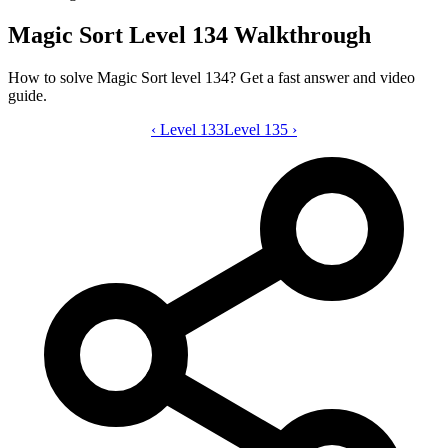
Magic Sort Level 134 Walkthrough
How to solve Magic Sort level 134? Get a fast answer and video
guide.
‹
Level 133
Magic Sort level 134 video guide
Level 135
›