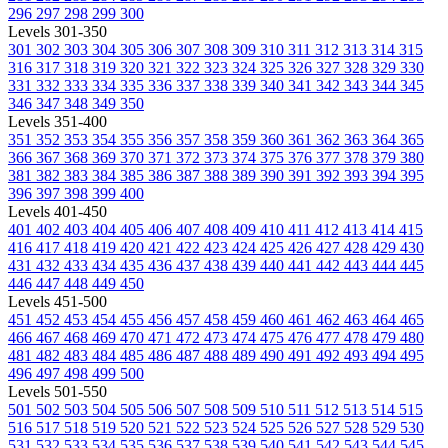
296
297
298
299
300
Levels 301-350
301
302
303
304
305
306
307
308
309
310
311
312
313
314
315
316
317
318
319
320
321
322
323
324
325
326
327
328
329
330
331
332
333
334
335
336
337
338
339
340
341
342
343
344
345
346
347
348
349
350
Levels 351-400
351
352
353
354
355
356
357
358
359
360
361
362
363
364
365
366
367
368
369
370
371
372
373
374
375
376
377
378
379
380
381
382
383
384
385
386
387
388
389
390
391
392
393
394
395
396
397
398
399
400
Levels 401-450
401
402
403
404
405
406
407
408
409
410
411
412
413
414
415
416
417
418
419
420
421
422
423
424
425
426
427
428
429
430
431
432
433
434
435
436
437
438
439
440
441
442
443
444
445
446
447
448
449
450
Levels 451-500
451
452
453
454
455
456
457
458
459
460
461
462
463
464
465
466
467
468
469
470
471
472
473
474
475
476
477
478
479
480
481
482
483
484
485
486
487
488
489
490
491
492
493
494
495
496
497
498
499
500
Levels 501-550
501
502
503
504
505
506
507
508
509
510
511
512
513
514
515
516
517
518
519
520
521
522
523
524
525
526
527
528
529
530
531
532
533
534
535
536
537
538
539
540
541
542
543
544
545