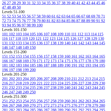
26
27
28
29
30
31
32
33
34
35
36
37
38
39
40
41
42
43
44
45
46
47
48
49
50
Levels 51-100
51
52
53
54
55
56
57
58
59
60
61
62
63
64
65
66
67
68
69
70
71
72
73
74
75
76
77
78
79
80
81
82
83
84
85
86
87
88
89
90
91
92
93
94
95
96
97
98
99
100
Levels 101-150
101
102
103
104
105
106
107
108
109
110
111
112
113
114
115
116
117
118
119
120
121
122
123
124
125
126
127
128
129
130
131
132
133
134
135
136
137
138
139
140
141
142
143
144
145
146
147
148
149
150
Levels 151-200
151
152
153
154
155
156
157
158
159
160
161
162
163
164
165
166
167
168
169
170
171
172
173
174
175
176
177
178
179
180
181
182
183
184
185
186
187
188
189
190
191
192
193
194
195
196
197
198
199
200
Levels 201-250
201
202
203
204
205
206
207
208
209
210
211
212
213
214
215
216
217
218
219
220
221
222
223
224
225
226
227
228
229
230
231
232
233
234
235
236
237
238
239
240
241
242
243
244
245
246
247
248
249
250
Levels 251-300
251
252
253
254
255
256
257
258
259
260
261
262
263
264
265
266
267
268
269
270
271
272
273
274
275
276
277
278
279
280
281
282
283
284
285
286
287
288
289
290
291
292
293
294
295