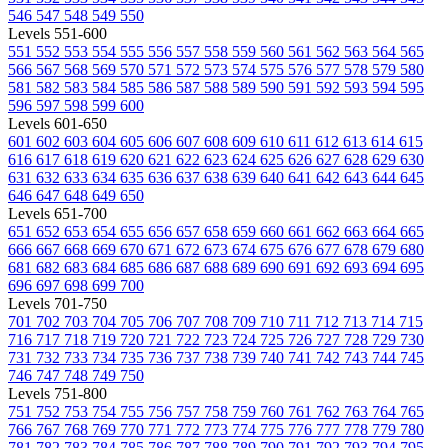
546
547
548
549
550
Levels 551-600
551
552
553
554
555
556
557
558
559
560
561
562
563
564
565
566
567
568
569
570
571
572
573
574
575
576
577
578
579
580
581
582
583
584
585
586
587
588
589
590
591
592
593
594
595
596
597
598
599
600
Levels 601-650
601
602
603
604
605
606
607
608
609
610
611
612
613
614
615
616
617
618
619
620
621
622
623
624
625
626
627
628
629
630
631
632
633
634
635
636
637
638
639
640
641
642
643
644
645
646
647
648
649
650
Levels 651-700
651
652
653
654
655
656
657
658
659
660
661
662
663
664
665
666
667
668
669
670
671
672
673
674
675
676
677
678
679
680
681
682
683
684
685
686
687
688
689
690
691
692
693
694
695
696
697
698
699
700
Levels 701-750
701
702
703
704
705
706
707
708
709
710
711
712
713
714
715
716
717
718
719
720
721
722
723
724
725
726
727
728
729
730
731
732
733
734
735
736
737
738
739
740
741
742
743
744
745
746
747
748
749
750
Levels 751-800
751
752
753
754
755
756
757
758
759
760
761
762
763
764
765
766
767
768
769
770
771
772
773
774
775
776
777
778
779
780
781
782
783
784
785
786
787
788
789
790
791
792
793
794
795