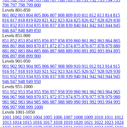
796
797
798
799
800
Levels 801-850
801
802
803
804
805
806
807
808
809
810
811
812
813
814
815
816
817
818
819
820
821
822
823
824
825
826
827
828
829
830
831
832
833
834
835
836
837
838
839
840
841
842
843
844
845
846
847
848
849
850
Levels 851-900
851
852
853
854
855
856
857
858
859
860
861
862
863
864
865
866
867
868
869
870
871
872
873
874
875
876
877
878
879
880
881
882
883
884
885
886
887
888
889
890
891
892
893
894
895
896
897
898
899
900
Levels 901-950
901
902
903
904
905
906
907
908
909
910
911
912
913
914
915
916
917
918
919
920
921
922
923
924
925
926
927
928
929
930
931
932
933
934
935
936
937
938
939
940
941
942
943
944
945
946
947
948
949
950
Levels 951-1000
951
952
953
954
955
956
957
958
959
960
961
962
963
964
965
966
967
968
969
970
971
972
973
974
975
976
977
978
979
980
981
982
983
984
985
986
987
988
989
990
991
992
993
994
995
996
997
998
999
1000
Levels 1001-1050
1001
1002
1003
1004
1005
1006
1007
1008
1009
1010
1011
1012
1013
1014
1015
1016
1017
1018
1019
1020
1021
1022
1023
1024