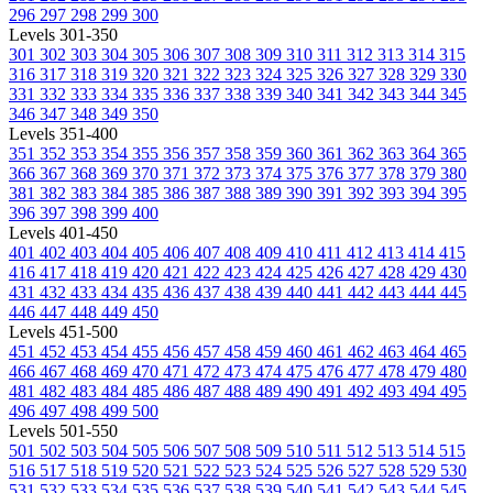
296
297
298
299
300
Levels 301-350
301
302
303
304
305
306
307
308
309
310
311
312
313
314
315
316
317
318
319
320
321
322
323
324
325
326
327
328
329
330
331
332
333
334
335
336
337
338
339
340
341
342
343
344
345
346
347
348
349
350
Levels 351-400
351
352
353
354
355
356
357
358
359
360
361
362
363
364
365
366
367
368
369
370
371
372
373
374
375
376
377
378
379
380
381
382
383
384
385
386
387
388
389
390
391
392
393
394
395
396
397
398
399
400
Levels 401-450
401
402
403
404
405
406
407
408
409
410
411
412
413
414
415
416
417
418
419
420
421
422
423
424
425
426
427
428
429
430
431
432
433
434
435
436
437
438
439
440
441
442
443
444
445
446
447
448
449
450
Levels 451-500
451
452
453
454
455
456
457
458
459
460
461
462
463
464
465
466
467
468
469
470
471
472
473
474
475
476
477
478
479
480
481
482
483
484
485
486
487
488
489
490
491
492
493
494
495
496
497
498
499
500
Levels 501-550
501
502
503
504
505
506
507
508
509
510
511
512
513
514
515
516
517
518
519
520
521
522
523
524
525
526
527
528
529
530
531
532
533
534
535
536
537
538
539
540
541
542
543
544
545