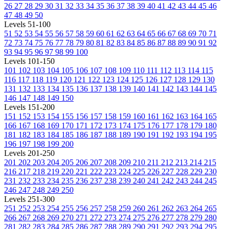
26
27
28
29
30
31
32
33
34
35
36
37
38
39
40
41
42
43
44
45
46
47
48
49
50
Levels 51-100
51
52
53
54
55
56
57
58
59
60
61
62
63
64
65
66
67
68
69
70
71
72
73
74
75
76
77
78
79
80
81
82
83
84
85
86
87
88
89
90
91
92
93
94
95
96
97
98
99
100
Levels 101-150
101
102
103
104
105
106
107
108
109
110
111
112
113
114
115
116
117
118
119
120
121
122
123
124
125
126
127
128
129
130
131
132
133
134
135
136
137
138
139
140
141
142
143
144
145
146
147
148
149
150
Levels 151-200
151
152
153
154
155
156
157
158
159
160
161
162
163
164
165
166
167
168
169
170
171
172
173
174
175
176
177
178
179
180
181
182
183
184
185
186
187
188
189
190
191
192
193
194
195
196
197
198
199
200
Levels 201-250
201
202
203
204
205
206
207
208
209
210
211
212
213
214
215
216
217
218
219
220
221
222
223
224
225
226
227
228
229
230
231
232
233
234
235
236
237
238
239
240
241
242
243
244
245
246
247
248
249
250
Levels 251-300
251
252
253
254
255
256
257
258
259
260
261
262
263
264
265
266
267
268
269
270
271
272
273
274
275
276
277
278
279
280
281
282
283
284
285
286
287
288
289
290
291
292
293
294
295