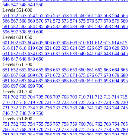
546
547
548
549
550
Levels 551-600
551
552
553
554
555
556
557
558
559
560
561
562
563
564
565
566
567
568
569
570
571
572
573
574
575
576
577
578
579
580
581
582
583
584
585
586
587
588
589
590
591
592
593
594
595
596
597
598
599
600
Levels 601-650
601
602
603
604
605
606
607
608
609
610
611
612
613
614
615
616
617
618
619
620
621
622
623
624
625
626
627
628
629
630
631
632
633
634
635
636
637
638
639
640
641
642
643
644
645
646
647
648
649
650
Levels 651-700
651
652
653
654
655
656
657
658
659
660
661
662
663
664
665
666
667
668
669
670
671
672
673
674
675
676
677
678
679
680
681
682
683
684
685
686
687
688
689
690
691
692
693
694
695
696
697
698
699
700
Levels 701-750
701
702
703
704
705
706
707
708
709
710
711
712
713
714
715
716
717
718
719
720
721
722
723
724
725
726
727
728
729
730
731
732
733
734
735
736
737
738
739
740
741
742
743
744
745
746
747
748
749
750
Levels 751-800
751
752
753
754
755
756
757
758
759
760
761
762
763
764
765
766
767
768
769
770
771
772
773
774
775
776
777
778
779
780
781
782
783
784
785
786
787
788
789
790
791
792
793
794
795