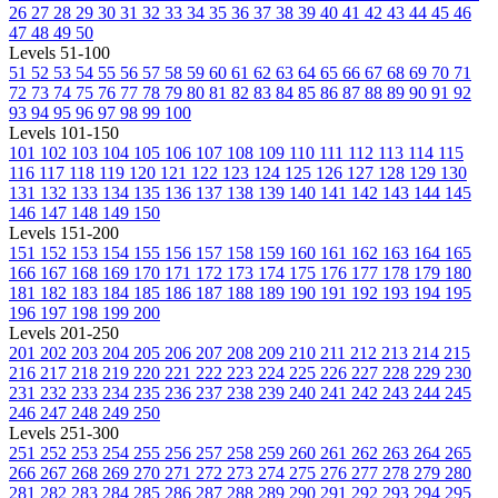
26
27
28
29
30
31
32
33
34
35
36
37
38
39
40
41
42
43
44
45
46
47
48
49
50
Levels 51-100
51
52
53
54
55
56
57
58
59
60
61
62
63
64
65
66
67
68
69
70
71
72
73
74
75
76
77
78
79
80
81
82
83
84
85
86
87
88
89
90
91
92
93
94
95
96
97
98
99
100
Levels 101-150
101
102
103
104
105
106
107
108
109
110
111
112
113
114
115
116
117
118
119
120
121
122
123
124
125
126
127
128
129
130
131
132
133
134
135
136
137
138
139
140
141
142
143
144
145
146
147
148
149
150
Levels 151-200
151
152
153
154
155
156
157
158
159
160
161
162
163
164
165
166
167
168
169
170
171
172
173
174
175
176
177
178
179
180
181
182
183
184
185
186
187
188
189
190
191
192
193
194
195
196
197
198
199
200
Levels 201-250
201
202
203
204
205
206
207
208
209
210
211
212
213
214
215
216
217
218
219
220
221
222
223
224
225
226
227
228
229
230
231
232
233
234
235
236
237
238
239
240
241
242
243
244
245
246
247
248
249
250
Levels 251-300
251
252
253
254
255
256
257
258
259
260
261
262
263
264
265
266
267
268
269
270
271
272
273
274
275
276
277
278
279
280
281
282
283
284
285
286
287
288
289
290
291
292
293
294
295