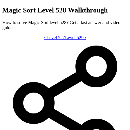
Magic Sort Level 528 Walkthrough
How to solve Magic Sort level 528? Get a fast answer and video
guide.
‹
Level 527
Magic Sort level 528 video guide
Level 529
›