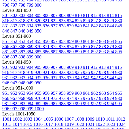
796
797
798
799
800
Levels 801-850
801
802
803
804
805
806
807
808
809
810
811
812
813
814
815
816
817
818
819
820
821
822
823
824
825
826
827
828
829
830
831
832
833
834
835
836
837
838
839
840
841
842
843
844
845
846
847
848
849
850
Levels 851-900
851
852
853
854
855
856
857
858
859
860
861
862
863
864
865
866
867
868
869
870
871
872
873
874
875
876
877
878
879
880
881
882
883
884
885
886
887
888
889
890
891
892
893
894
895
896
897
898
899
900
Levels 901-950
901
902
903
904
905
906
907
908
909
910
911
912
913
914
915
916
917
918
919
920
921
922
923
924
925
926
927
928
929
930
931
932
933
934
935
936
937
938
939
940
941
942
943
944
945
946
947
948
949
950
Levels 951-1000
951
952
953
954
955
956
957
958
959
960
961
962
963
964
965
966
967
968
969
970
971
972
973
974
975
976
977
978
979
980
981
982
983
984
985
986
987
988
989
990
991
992
993
994
995
996
997
998
999
1000
Levels 1001-1050
1001
1002
1003
1004
1005
1006
1007
1008
1009
1010
1011
1012
1013
1014
1015
1016
1017
1018
1019
1020
1021
1022
1023
1024