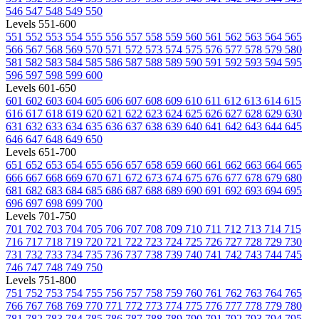
546
547
548
549
550
Levels 551-600
551
552
553
554
555
556
557
558
559
560
561
562
563
564
565
566
567
568
569
570
571
572
573
574
575
576
577
578
579
580
581
582
583
584
585
586
587
588
589
590
591
592
593
594
595
596
597
598
599
600
Levels 601-650
601
602
603
604
605
606
607
608
609
610
611
612
613
614
615
616
617
618
619
620
621
622
623
624
625
626
627
628
629
630
631
632
633
634
635
636
637
638
639
640
641
642
643
644
645
646
647
648
649
650
Levels 651-700
651
652
653
654
655
656
657
658
659
660
661
662
663
664
665
666
667
668
669
670
671
672
673
674
675
676
677
678
679
680
681
682
683
684
685
686
687
688
689
690
691
692
693
694
695
696
697
698
699
700
Levels 701-750
701
702
703
704
705
706
707
708
709
710
711
712
713
714
715
716
717
718
719
720
721
722
723
724
725
726
727
728
729
730
731
732
733
734
735
736
737
738
739
740
741
742
743
744
745
746
747
748
749
750
Levels 751-800
751
752
753
754
755
756
757
758
759
760
761
762
763
764
765
766
767
768
769
770
771
772
773
774
775
776
777
778
779
780
781
782
783
784
785
786
787
788
789
790
791
792
793
794
795