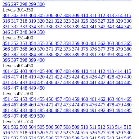
296
297
298
299
300
Levels 301-350
301
302
303
304
305
306
307
308
309
310
311
312
313
314
315
316
317
318
319
320
321
322
323
324
325
326
327
328
329
330
331
332
333
334
335
336
337
338
339
340
341
342
343
344
345
346
347
348
349
350
Levels 351-400
351
352
353
354
355
356
357
358
359
360
361
362
363
364
365
366
367
368
369
370
371
372
373
374
375
376
377
378
379
380
381
382
383
384
385
386
387
388
389
390
391
392
393
394
395
396
397
398
399
400
Levels 401-450
401
402
403
404
405
406
407
408
409
410
411
412
413
414
415
416
417
418
419
420
421
422
423
424
425
426
427
428
429
430
431
432
433
434
435
436
437
438
439
440
441
442
443
444
445
446
447
448
449
450
Levels 451-500
451
452
453
454
455
456
457
458
459
460
461
462
463
464
465
466
467
468
469
470
471
472
473
474
475
476
477
478
479
480
481
482
483
484
485
486
487
488
489
490
491
492
493
494
495
496
497
498
499
500
Levels 501-550
501
502
503
504
505
506
507
508
509
510
511
512
513
514
515
516
517
518
519
520
521
522
523
524
525
526
527
528
529
530
531
532
533
534
535
536
537
538
539
540
541
542
543
544
545