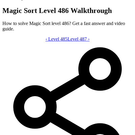
Magic Sort Level 486 Walkthrough
How to solve Magic Sort level 486? Get a fast answer and video
guide.
‹
Level 485
Magic Sort level 486 video guide
Level 487
›