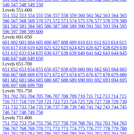
546
547
548
549
550
Levels 551-600
551
552
553
554
555
556
557
558
559
560
561
562
563
564
565
566
567
568
569
570
571
572
573
574
575
576
577
578
579
580
581
582
583
584
585
586
587
588
589
590
591
592
593
594
595
596
597
598
599
600
Levels 601-650
601
602
603
604
605
606
607
608
609
610
611
612
613
614
615
616
617
618
619
620
621
622
623
624
625
626
627
628
629
630
631
632
633
634
635
636
637
638
639
640
641
642
643
644
645
646
647
648
649
650
Levels 651-700
651
652
653
654
655
656
657
658
659
660
661
662
663
664
665
666
667
668
669
670
671
672
673
674
675
676
677
678
679
680
681
682
683
684
685
686
687
688
689
690
691
692
693
694
695
696
697
698
699
700
Levels 701-750
701
702
703
704
705
706
707
708
709
710
711
712
713
714
715
716
717
718
719
720
721
722
723
724
725
726
727
728
729
730
731
732
733
734
735
736
737
738
739
740
741
742
743
744
745
746
747
748
749
750
Levels 751-800
751
752
753
754
755
756
757
758
759
760
761
762
763
764
765
766
767
768
769
770
771
772
773
774
775
776
777
778
779
780
781
782
783
784
785
786
787
788
789
790
791
792
793
794
795