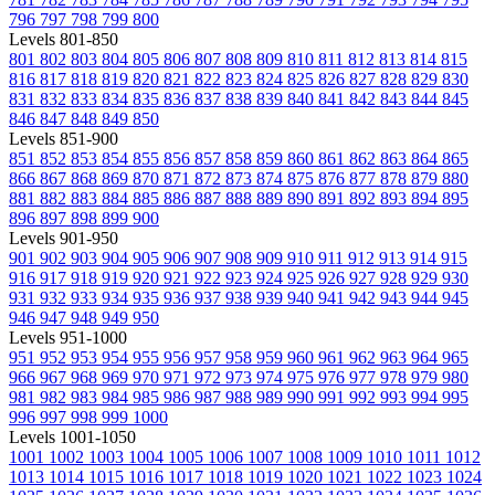
796
797
798
799
800
Levels 801-850
801
802
803
804
805
806
807
808
809
810
811
812
813
814
815
816
817
818
819
820
821
822
823
824
825
826
827
828
829
830
831
832
833
834
835
836
837
838
839
840
841
842
843
844
845
846
847
848
849
850
Levels 851-900
851
852
853
854
855
856
857
858
859
860
861
862
863
864
865
866
867
868
869
870
871
872
873
874
875
876
877
878
879
880
881
882
883
884
885
886
887
888
889
890
891
892
893
894
895
896
897
898
899
900
Levels 901-950
901
902
903
904
905
906
907
908
909
910
911
912
913
914
915
916
917
918
919
920
921
922
923
924
925
926
927
928
929
930
931
932
933
934
935
936
937
938
939
940
941
942
943
944
945
946
947
948
949
950
Levels 951-1000
951
952
953
954
955
956
957
958
959
960
961
962
963
964
965
966
967
968
969
970
971
972
973
974
975
976
977
978
979
980
981
982
983
984
985
986
987
988
989
990
991
992
993
994
995
996
997
998
999
1000
Levels 1001-1050
1001
1002
1003
1004
1005
1006
1007
1008
1009
1010
1011
1012
1013
1014
1015
1016
1017
1018
1019
1020
1021
1022
1023
1024