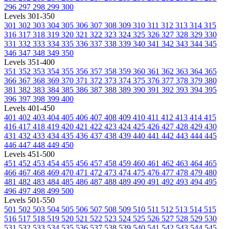
296
297
298
299
300
Levels 301-350
301
302
303
304
305
306
307
308
309
310
311
312
313
314
315
316
317
318
319
320
321
322
323
324
325
326
327
328
329
330
331
332
333
334
335
336
337
338
339
340
341
342
343
344
345
346
347
348
349
350
Levels 351-400
351
352
353
354
355
356
357
358
359
360
361
362
363
364
365
366
367
368
369
370
371
372
373
374
375
376
377
378
379
380
381
382
383
384
385
386
387
388
389
390
391
392
393
394
395
396
397
398
399
400
Levels 401-450
401
402
403
404
405
406
407
408
409
410
411
412
413
414
415
416
417
418
419
420
421
422
423
424
425
426
427
428
429
430
431
432
433
434
435
436
437
438
439
440
441
442
443
444
445
446
447
448
449
450
Levels 451-500
451
452
453
454
455
456
457
458
459
460
461
462
463
464
465
466
467
468
469
470
471
472
473
474
475
476
477
478
479
480
481
482
483
484
485
486
487
488
489
490
491
492
493
494
495
496
497
498
499
500
Levels 501-550
501
502
503
504
505
506
507
508
509
510
511
512
513
514
515
516
517
518
519
520
521
522
523
524
525
526
527
528
529
530
531
532
533
534
535
536
537
538
539
540
541
542
543
544
545