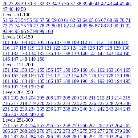
26
27
28
29
30
31
32
33
34
35
36
37
38
39
40
41
42
43
44
45
46
47
48
49
50
Levels 51-100
51
52
53
54
55
56
57
58
59
60
61
62
63
64
65
66
67
68
69
70
71
72
73
74
75
76
77
78
79
80
81
82
83
84
85
86
87
88
89
90
91
92
93
94
95
96
97
98
99
100
Levels 101-150
101
102
103
104
105
106
107
108
109
110
111
112
113
114
115
116
117
118
119
120
121
122
123
124
125
126
127
128
129
130
131
132
133
134
135
136
137
138
139
140
141
142
143
144
145
146
147
148
149
150
Levels 151-200
151
152
153
154
155
156
157
158
159
160
161
162
163
164
165
166
167
168
169
170
171
172
173
174
175
176
177
178
179
180
181
182
183
184
185
186
187
188
189
190
191
192
193
194
195
196
197
198
199
200
Levels 201-250
201
202
203
204
205
206
207
208
209
210
211
212
213
214
215
216
217
218
219
220
221
222
223
224
225
226
227
228
229
230
231
232
233
234
235
236
237
238
239
240
241
242
243
244
245
246
247
248
249
250
Levels 251-300
251
252
253
254
255
256
257
258
259
260
261
262
263
264
265
266
267
268
269
270
271
272
273
274
275
276
277
278
279
280
281
282
283
284
285
286
287
288
289
290
291
292
293
294
295