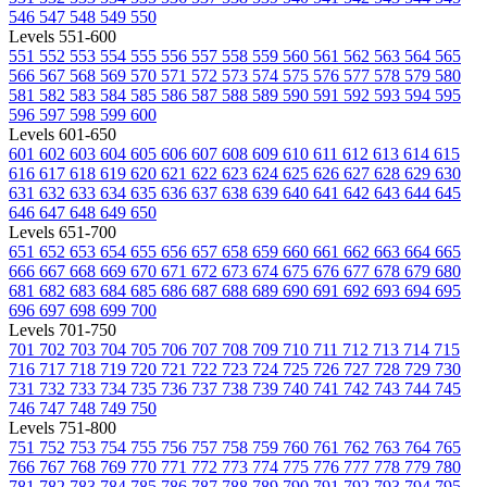
546
547
548
549
550
Levels 551-600
551
552
553
554
555
556
557
558
559
560
561
562
563
564
565
566
567
568
569
570
571
572
573
574
575
576
577
578
579
580
581
582
583
584
585
586
587
588
589
590
591
592
593
594
595
596
597
598
599
600
Levels 601-650
601
602
603
604
605
606
607
608
609
610
611
612
613
614
615
616
617
618
619
620
621
622
623
624
625
626
627
628
629
630
631
632
633
634
635
636
637
638
639
640
641
642
643
644
645
646
647
648
649
650
Levels 651-700
651
652
653
654
655
656
657
658
659
660
661
662
663
664
665
666
667
668
669
670
671
672
673
674
675
676
677
678
679
680
681
682
683
684
685
686
687
688
689
690
691
692
693
694
695
696
697
698
699
700
Levels 701-750
701
702
703
704
705
706
707
708
709
710
711
712
713
714
715
716
717
718
719
720
721
722
723
724
725
726
727
728
729
730
731
732
733
734
735
736
737
738
739
740
741
742
743
744
745
746
747
748
749
750
Levels 751-800
751
752
753
754
755
756
757
758
759
760
761
762
763
764
765
766
767
768
769
770
771
772
773
774
775
776
777
778
779
780
781
782
783
784
785
786
787
788
789
790
791
792
793
794
795