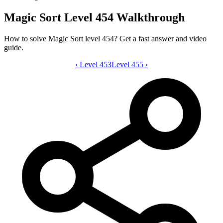
Magic Sort Level 454 Walkthrough
How to solve Magic Sort level 454? Get a fast answer and video
guide.
‹
Level 453
Magic Sort level 454 video guide
Level 455
›