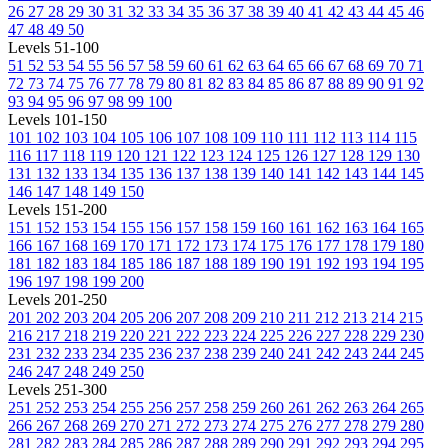
26
27
28
29
30
31
32
33
34
35
36
37
38
39
40
41
42
43
44
45
46
47
48
49
50
Levels 51-100
51
52
53
54
55
56
57
58
59
60
61
62
63
64
65
66
67
68
69
70
71
72
73
74
75
76
77
78
79
80
81
82
83
84
85
86
87
88
89
90
91
92
93
94
95
96
97
98
99
100
Levels 101-150
101
102
103
104
105
106
107
108
109
110
111
112
113
114
115
116
117
118
119
120
121
122
123
124
125
126
127
128
129
130
131
132
133
134
135
136
137
138
139
140
141
142
143
144
145
146
147
148
149
150
Levels 151-200
151
152
153
154
155
156
157
158
159
160
161
162
163
164
165
166
167
168
169
170
171
172
173
174
175
176
177
178
179
180
181
182
183
184
185
186
187
188
189
190
191
192
193
194
195
196
197
198
199
200
Levels 201-250
201
202
203
204
205
206
207
208
209
210
211
212
213
214
215
216
217
218
219
220
221
222
223
224
225
226
227
228
229
230
231
232
233
234
235
236
237
238
239
240
241
242
243
244
245
246
247
248
249
250
Levels 251-300
251
252
253
254
255
256
257
258
259
260
261
262
263
264
265
266
267
268
269
270
271
272
273
274
275
276
277
278
279
280
281
282
283
284
285
286
287
288
289
290
291
292
293
294
295