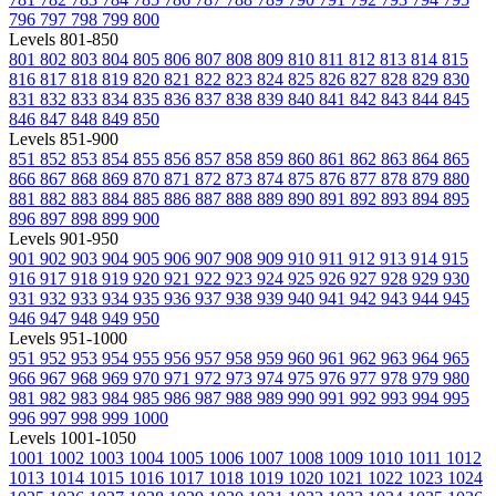
796
797
798
799
800
Levels 801-850
801
802
803
804
805
806
807
808
809
810
811
812
813
814
815
816
817
818
819
820
821
822
823
824
825
826
827
828
829
830
831
832
833
834
835
836
837
838
839
840
841
842
843
844
845
846
847
848
849
850
Levels 851-900
851
852
853
854
855
856
857
858
859
860
861
862
863
864
865
866
867
868
869
870
871
872
873
874
875
876
877
878
879
880
881
882
883
884
885
886
887
888
889
890
891
892
893
894
895
896
897
898
899
900
Levels 901-950
901
902
903
904
905
906
907
908
909
910
911
912
913
914
915
916
917
918
919
920
921
922
923
924
925
926
927
928
929
930
931
932
933
934
935
936
937
938
939
940
941
942
943
944
945
946
947
948
949
950
Levels 951-1000
951
952
953
954
955
956
957
958
959
960
961
962
963
964
965
966
967
968
969
970
971
972
973
974
975
976
977
978
979
980
981
982
983
984
985
986
987
988
989
990
991
992
993
994
995
996
997
998
999
1000
Levels 1001-1050
1001
1002
1003
1004
1005
1006
1007
1008
1009
1010
1011
1012
1013
1014
1015
1016
1017
1018
1019
1020
1021
1022
1023
1024