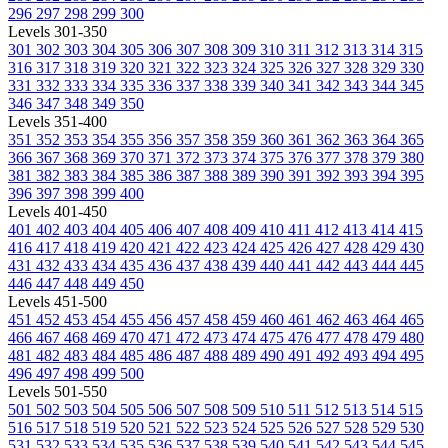
296
297
298
299
300
Levels 301-350
301
302
303
304
305
306
307
308
309
310
311
312
313
314
315
316
317
318
319
320
321
322
323
324
325
326
327
328
329
330
331
332
333
334
335
336
337
338
339
340
341
342
343
344
345
346
347
348
349
350
Levels 351-400
351
352
353
354
355
356
357
358
359
360
361
362
363
364
365
366
367
368
369
370
371
372
373
374
375
376
377
378
379
380
381
382
383
384
385
386
387
388
389
390
391
392
393
394
395
396
397
398
399
400
Levels 401-450
401
402
403
404
405
406
407
408
409
410
411
412
413
414
415
416
417
418
419
420
421
422
423
424
425
426
427
428
429
430
431
432
433
434
435
436
437
438
439
440
441
442
443
444
445
446
447
448
449
450
Levels 451-500
451
452
453
454
455
456
457
458
459
460
461
462
463
464
465
466
467
468
469
470
471
472
473
474
475
476
477
478
479
480
481
482
483
484
485
486
487
488
489
490
491
492
493
494
495
496
497
498
499
500
Levels 501-550
501
502
503
504
505
506
507
508
509
510
511
512
513
514
515
516
517
518
519
520
521
522
523
524
525
526
527
528
529
530
531
532
533
534
535
536
537
538
539
540
541
542
543
544
545