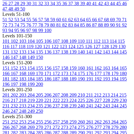
26
27
28
29
30
31
32
33
34
35
36
37
38
39
40
41
42
43
44
45
46
47
48
49
50
Levels 51-100
51
52
53
54
55
56
57
58
59
60
61
62
63
64
65
66
67
68
69
70
71
72
73
74
75
76
77
78
79
80
81
82
83
84
85
86
87
88
89
90
91
92
93
94
95
96
97
98
99
100
Levels 101-150
101
102
103
104
105
106
107
108
109
110
111
112
113
114
115
116
117
118
119
120
121
122
123
124
125
126
127
128
129
130
131
132
133
134
135
136
137
138
139
140
141
142
143
144
145
146
147
148
149
150
Levels 151-200
151
152
153
154
155
156
157
158
159
160
161
162
163
164
165
166
167
168
169
170
171
172
173
174
175
176
177
178
179
180
181
182
183
184
185
186
187
188
189
190
191
192
193
194
195
196
197
198
199
200
Levels 201-250
201
202
203
204
205
206
207
208
209
210
211
212
213
214
215
216
217
218
219
220
221
222
223
224
225
226
227
228
229
230
231
232
233
234
235
236
237
238
239
240
241
242
243
244
245
246
247
248
249
250
Levels 251-300
251
252
253
254
255
256
257
258
259
260
261
262
263
264
265
266
267
268
269
270
271
272
273
274
275
276
277
278
279
280
281
282
283
284
285
286
287
288
289
290
291
292
293
294
295