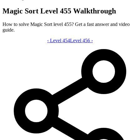
Magic Sort Level 455 Walkthrough
How to solve Magic Sort level 455? Get a fast answer and video
guide.
‹
Level 454
Magic Sort level 455 video guide
Level 456
›