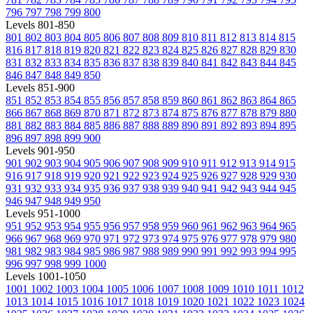
796
797
798
799
800
Levels 801-850
801
802
803
804
805
806
807
808
809
810
811
812
813
814
815
816
817
818
819
820
821
822
823
824
825
826
827
828
829
830
831
832
833
834
835
836
837
838
839
840
841
842
843
844
845
846
847
848
849
850
Levels 851-900
851
852
853
854
855
856
857
858
859
860
861
862
863
864
865
866
867
868
869
870
871
872
873
874
875
876
877
878
879
880
881
882
883
884
885
886
887
888
889
890
891
892
893
894
895
896
897
898
899
900
Levels 901-950
901
902
903
904
905
906
907
908
909
910
911
912
913
914
915
916
917
918
919
920
921
922
923
924
925
926
927
928
929
930
931
932
933
934
935
936
937
938
939
940
941
942
943
944
945
946
947
948
949
950
Levels 951-1000
951
952
953
954
955
956
957
958
959
960
961
962
963
964
965
966
967
968
969
970
971
972
973
974
975
976
977
978
979
980
981
982
983
984
985
986
987
988
989
990
991
992
993
994
995
996
997
998
999
1000
Levels 1001-1050
1001
1002
1003
1004
1005
1006
1007
1008
1009
1010
1011
1012
1013
1014
1015
1016
1017
1018
1019
1020
1021
1022
1023
1024