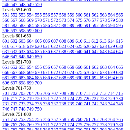
546
547
548
549
550
Levels 551-600
551
552
553
554
555
556
557
558
559
560
561
562
563
564
565
566
567
568
569
570
571
572
573
574
575
576
577
578
579
580
581
582
583
584
585
586
587
588
589
590
591
592
593
594
595
596
597
598
599
600
Levels 601-650
601
602
603
604
605
606
607
608
609
610
611
612
613
614
615
616
617
618
619
620
621
622
623
624
625
626
627
628
629
630
631
632
633
634
635
636
637
638
639
640
641
642
643
644
645
646
647
648
649
650
Levels 651-700
651
652
653
654
655
656
657
658
659
660
661
662
663
664
665
666
667
668
669
670
671
672
673
674
675
676
677
678
679
680
681
682
683
684
685
686
687
688
689
690
691
692
693
694
695
696
697
698
699
700
Levels 701-750
701
702
703
704
705
706
707
708
709
710
711
712
713
714
715
716
717
718
719
720
721
722
723
724
725
726
727
728
729
730
731
732
733
734
735
736
737
738
739
740
741
742
743
744
745
746
747
748
749
750
Levels 751-800
751
752
753
754
755
756
757
758
759
760
761
762
763
764
765
766
767
768
769
770
771
772
773
774
775
776
777
778
779
780
781
782
783
784
785
786
787
788
789
790
791
792
793
794
795