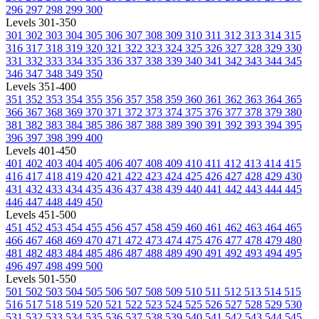
296
297
298
299
300
Levels 301-350
301
302
303
304
305
306
307
308
309
310
311
312
313
314
315
316
317
318
319
320
321
322
323
324
325
326
327
328
329
330
331
332
333
334
335
336
337
338
339
340
341
342
343
344
345
346
347
348
349
350
Levels 351-400
351
352
353
354
355
356
357
358
359
360
361
362
363
364
365
366
367
368
369
370
371
372
373
374
375
376
377
378
379
380
381
382
383
384
385
386
387
388
389
390
391
392
393
394
395
396
397
398
399
400
Levels 401-450
401
402
403
404
405
406
407
408
409
410
411
412
413
414
415
416
417
418
419
420
421
422
423
424
425
426
427
428
429
430
431
432
433
434
435
436
437
438
439
440
441
442
443
444
445
446
447
448
449
450
Levels 451-500
451
452
453
454
455
456
457
458
459
460
461
462
463
464
465
466
467
468
469
470
471
472
473
474
475
476
477
478
479
480
481
482
483
484
485
486
487
488
489
490
491
492
493
494
495
496
497
498
499
500
Levels 501-550
501
502
503
504
505
506
507
508
509
510
511
512
513
514
515
516
517
518
519
520
521
522
523
524
525
526
527
528
529
530
531
532
533
534
535
536
537
538
539
540
541
542
543
544
545