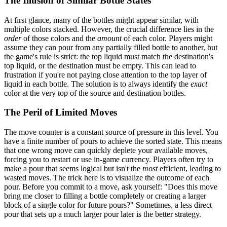
The Illusion of Similar Bottle States
At first glance, many of the bottles might appear similar, with
multiple colors stacked. However, the crucial difference lies in the
order
of those colors and the
amount
of each color. Players might
assume they can pour from any partially filled bottle to another, but
the game's rule is strict: the top liquid must match the destination's
top liquid, or the destination must be empty. This can lead to
frustration if you're not paying close attention to the top layer of
liquid in each bottle. The solution is to always identify the
exact
color at the very top of the source and destination bottles.
The Peril of Limited Moves
The move counter is a constant source of pressure in this level. You
have a finite number of pours to achieve the sorted state. This means
that one wrong move can quickly deplete your available moves,
forcing you to restart or use in-game currency. Players often try to
make a pour that seems logical but isn't the
most
efficient, leading to
wasted moves. The trick here is to visualize the outcome of each
pour. Before you commit to a move, ask yourself: "Does this move
bring me closer to filling a bottle completely or creating a larger
block of a single color for future pours?" Sometimes, a less direct
pour that sets up a much larger pour later is the better strategy.