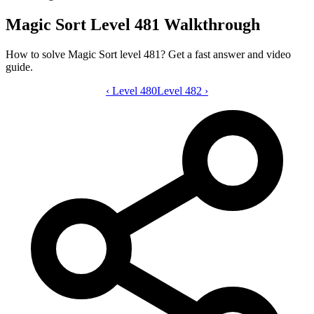
Magic Sort Level 481 Walkthrough
How to solve Magic Sort level 481? Get a fast answer and video
guide.
‹
Level 480
Magic Sort level 481 video guide
Level 482
›