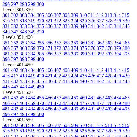
296
297
298
299
300
Levels 301-350
301
302
303
304
305
306
307
308
309
310
311
312
313
314
315
316
317
318
319
320
321
322
323
324
325
326
327
328
329
330
331
332
333
334
335
336
337
338
339
340
341
342
343
344
345
346
347
348
349
350
Levels 351-400
351
352
353
354
355
356
357
358
359
360
361
362
363
364
365
366
367
368
369
370
371
372
373
374
375
376
377
378
379
380
381
382
383
384
385
386
387
388
389
390
391
392
393
394
395
396
397
398
399
400
Levels 401-450
401
402
403
404
405
406
407
408
409
410
411
412
413
414
415
416
417
418
419
420
421
422
423
424
425
426
427
428
429
430
431
432
433
434
435
436
437
438
439
440
441
442
443
444
445
446
447
448
449
450
Levels 451-500
451
452
453
454
455
456
457
458
459
460
461
462
463
464
465
466
467
468
469
470
471
472
473
474
475
476
477
478
479
480
481
482
483
484
485
486
487
488
489
490
491
492
493
494
495
496
497
498
499
500
Levels 501-550
501
502
503
504
505
506
507
508
509
510
511
512
513
514
515
516
517
518
519
520
521
522
523
524
525
526
527
528
529
530
531
532
533
534
535
536
537
538
539
540
541
542
543
544
545