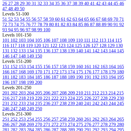
26
27
28
29
30
31
32
33
34
35
36
37
38
39
40
41
42
43
44
45
46
47
48
49
50
Levels 51-100
51
52
53
54
55
56
57
58
59
60
61
62
63
64
65
66
67
68
69
70
71
72
73
74
75
76
77
78
79
80
81
82
83
84
85
86
87
88
89
90
91
92
93
94
95
96
97
98
99
100
Levels 101-150
101
102
103
104
105
106
107
108
109
110
111
112
113
114
115
116
117
118
119
120
121
122
123
124
125
126
127
128
129
130
131
132
133
134
135
136
137
138
139
140
141
142
143
144
145
146
147
148
149
150
Levels 151-200
151
152
153
154
155
156
157
158
159
160
161
162
163
164
165
166
167
168
169
170
171
172
173
174
175
176
177
178
179
180
181
182
183
184
185
186
187
188
189
190
191
192
193
194
195
196
197
198
199
200
Levels 201-250
201
202
203
204
205
206
207
208
209
210
211
212
213
214
215
216
217
218
219
220
221
222
223
224
225
226
227
228
229
230
231
232
233
234
235
236
237
238
239
240
241
242
243
244
245
246
247
248
249
250
Levels 251-300
251
252
253
254
255
256
257
258
259
260
261
262
263
264
265
266
267
268
269
270
271
272
273
274
275
276
277
278
279
280
281
282
283
284
285
286
287
288
289
290
291
292
293
294
295