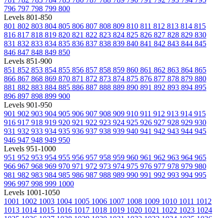
796
797
798
799
800
Levels 801-850
801
802
803
804
805
806
807
808
809
810
811
812
813
814
815
816
817
818
819
820
821
822
823
824
825
826
827
828
829
830
831
832
833
834
835
836
837
838
839
840
841
842
843
844
845
846
847
848
849
850
Levels 851-900
851
852
853
854
855
856
857
858
859
860
861
862
863
864
865
866
867
868
869
870
871
872
873
874
875
876
877
878
879
880
881
882
883
884
885
886
887
888
889
890
891
892
893
894
895
896
897
898
899
900
Levels 901-950
901
902
903
904
905
906
907
908
909
910
911
912
913
914
915
916
917
918
919
920
921
922
923
924
925
926
927
928
929
930
931
932
933
934
935
936
937
938
939
940
941
942
943
944
945
946
947
948
949
950
Levels 951-1000
951
952
953
954
955
956
957
958
959
960
961
962
963
964
965
966
967
968
969
970
971
972
973
974
975
976
977
978
979
980
981
982
983
984
985
986
987
988
989
990
991
992
993
994
995
996
997
998
999
1000
Levels 1001-1050
1001
1002
1003
1004
1005
1006
1007
1008
1009
1010
1011
1012
1013
1014
1015
1016
1017
1018
1019
1020
1021
1022
1023
1024