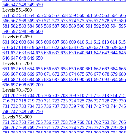
546
547
548
549
550
Levels 551-600
551
552
553
554
555
556
557
558
559
560
561
562
563
564
565
566
567
568
569
570
571
572
573
574
575
576
577
578
579
580
581
582
583
584
585
586
587
588
589
590
591
592
593
594
595
596
597
598
599
600
Levels 601-650
601
602
603
604
605
606
607
608
609
610
611
612
613
614
615
616
617
618
619
620
621
622
623
624
625
626
627
628
629
630
631
632
633
634
635
636
637
638
639
640
641
642
643
644
645
646
647
648
649
650
Levels 651-700
651
652
653
654
655
656
657
658
659
660
661
662
663
664
665
666
667
668
669
670
671
672
673
674
675
676
677
678
679
680
681
682
683
684
685
686
687
688
689
690
691
692
693
694
695
696
697
698
699
700
Levels 701-750
701
702
703
704
705
706
707
708
709
710
711
712
713
714
715
716
717
718
719
720
721
722
723
724
725
726
727
728
729
730
731
732
733
734
735
736
737
738
739
740
741
742
743
744
745
746
747
748
749
750
Levels 751-800
751
752
753
754
755
756
757
758
759
760
761
762
763
764
765
766
767
768
769
770
771
772
773
774
775
776
777
778
779
780
781
782
783
784
785
786
787
788
789
790
791
792
793
794
795