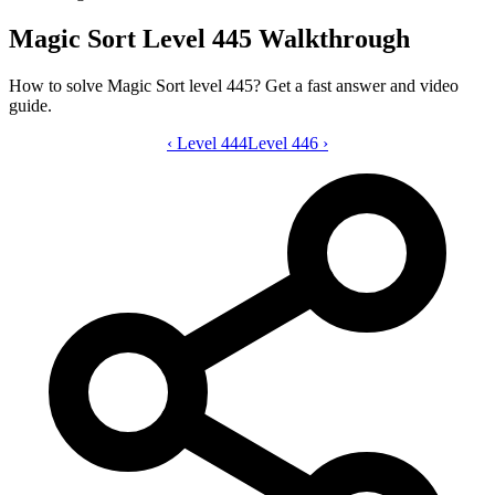
Magic Sort Level 445 Walkthrough
How to solve Magic Sort level 445? Get a fast answer and video
guide.
‹
Level 444
Magic Sort level 445 video guide
Level 446
›