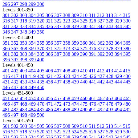
296
297
298
299
300
Levels 301-350
301
302
303
304
305
306
307
308
309
310
311
312
313
314
315
316
317
318
319
320
321
322
323
324
325
326
327
328
329
330
331
332
333
334
335
336
337
338
339
340
341
342
343
344
345
346
347
348
349
350
Levels 351-400
351
352
353
354
355
356
357
358
359
360
361
362
363
364
365
366
367
368
369
370
371
372
373
374
375
376
377
378
379
380
381
382
383
384
385
386
387
388
389
390
391
392
393
394
395
396
397
398
399
400
Levels 401-450
401
402
403
404
405
406
407
408
409
410
411
412
413
414
415
416
417
418
419
420
421
422
423
424
425
426
427
428
429
430
431
432
433
434
435
436
437
438
439
440
441
442
443
444
445
446
447
448
449
450
Levels 451-500
451
452
453
454
455
456
457
458
459
460
461
462
463
464
465
466
467
468
469
470
471
472
473
474
475
476
477
478
479
480
481
482
483
484
485
486
487
488
489
490
491
492
493
494
495
496
497
498
499
500
Levels 501-550
501
502
503
504
505
506
507
508
509
510
511
512
513
514
515
516
517
518
519
520
521
522
523
524
525
526
527
528
529
530
531
532
533
534
535
536
537
538
539
540
541
542
543
544
545