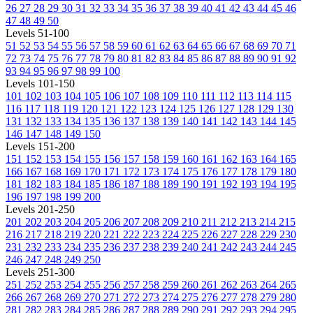
26
27
28
29
30
31
32
33
34
35
36
37
38
39
40
41
42
43
44
45
46
47
48
49
50
Levels 51-100
51
52
53
54
55
56
57
58
59
60
61
62
63
64
65
66
67
68
69
70
71
72
73
74
75
76
77
78
79
80
81
82
83
84
85
86
87
88
89
90
91
92
93
94
95
96
97
98
99
100
Levels 101-150
101
102
103
104
105
106
107
108
109
110
111
112
113
114
115
116
117
118
119
120
121
122
123
124
125
126
127
128
129
130
131
132
133
134
135
136
137
138
139
140
141
142
143
144
145
146
147
148
149
150
Levels 151-200
151
152
153
154
155
156
157
158
159
160
161
162
163
164
165
166
167
168
169
170
171
172
173
174
175
176
177
178
179
180
181
182
183
184
185
186
187
188
189
190
191
192
193
194
195
196
197
198
199
200
Levels 201-250
201
202
203
204
205
206
207
208
209
210
211
212
213
214
215
216
217
218
219
220
221
222
223
224
225
226
227
228
229
230
231
232
233
234
235
236
237
238
239
240
241
242
243
244
245
246
247
248
249
250
Levels 251-300
251
252
253
254
255
256
257
258
259
260
261
262
263
264
265
266
267
268
269
270
271
272
273
274
275
276
277
278
279
280
281
282
283
284
285
286
287
288
289
290
291
292
293
294
295