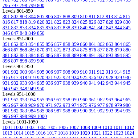
796
797
798
799
800
Levels 801-850
801
802
803
804
805
806
807
808
809
810
811
812
813
814
815
816
817
818
819
820
821
822
823
824
825
826
827
828
829
830
831
832
833
834
835
836
837
838
839
840
841
842
843
844
845
846
847
848
849
850
Levels 851-900
851
852
853
854
855
856
857
858
859
860
861
862
863
864
865
866
867
868
869
870
871
872
873
874
875
876
877
878
879
880
881
882
883
884
885
886
887
888
889
890
891
892
893
894
895
896
897
898
899
900
Levels 901-950
901
902
903
904
905
906
907
908
909
910
911
912
913
914
915
916
917
918
919
920
921
922
923
924
925
926
927
928
929
930
931
932
933
934
935
936
937
938
939
940
941
942
943
944
945
946
947
948
949
950
Levels 951-1000
951
952
953
954
955
956
957
958
959
960
961
962
963
964
965
966
967
968
969
970
971
972
973
974
975
976
977
978
979
980
981
982
983
984
985
986
987
988
989
990
991
992
993
994
995
996
997
998
999
1000
Levels 1001-1050
1001
1002
1003
1004
1005
1006
1007
1008
1009
1010
1011
1012
1013
1014
1015
1016
1017
1018
1019
1020
1021
1022
1023
1024