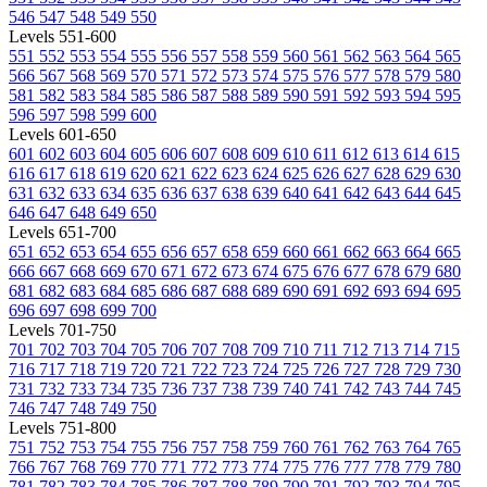
546
547
548
549
550
Levels 551-600
551
552
553
554
555
556
557
558
559
560
561
562
563
564
565
566
567
568
569
570
571
572
573
574
575
576
577
578
579
580
581
582
583
584
585
586
587
588
589
590
591
592
593
594
595
596
597
598
599
600
Levels 601-650
601
602
603
604
605
606
607
608
609
610
611
612
613
614
615
616
617
618
619
620
621
622
623
624
625
626
627
628
629
630
631
632
633
634
635
636
637
638
639
640
641
642
643
644
645
646
647
648
649
650
Levels 651-700
651
652
653
654
655
656
657
658
659
660
661
662
663
664
665
666
667
668
669
670
671
672
673
674
675
676
677
678
679
680
681
682
683
684
685
686
687
688
689
690
691
692
693
694
695
696
697
698
699
700
Levels 701-750
701
702
703
704
705
706
707
708
709
710
711
712
713
714
715
716
717
718
719
720
721
722
723
724
725
726
727
728
729
730
731
732
733
734
735
736
737
738
739
740
741
742
743
744
745
746
747
748
749
750
Levels 751-800
751
752
753
754
755
756
757
758
759
760
761
762
763
764
765
766
767
768
769
770
771
772
773
774
775
776
777
778
779
780
781
782
783
784
785
786
787
788
789
790
791
792
793
794
795