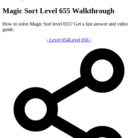
Magic Sort Level 655 Walkthrough
How to solve Magic Sort level 655? Get a fast answer and video
guide.
‹
Level 654
Magic Sort level 655 video guide
Level 656
›