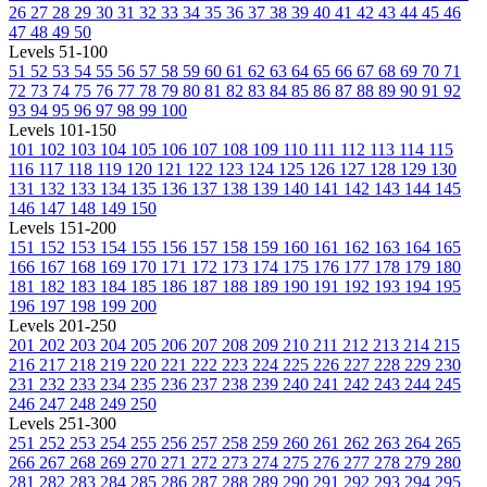
26
27
28
29
30
31
32
33
34
35
36
37
38
39
40
41
42
43
44
45
46
47
48
49
50
Levels 51-100
51
52
53
54
55
56
57
58
59
60
61
62
63
64
65
66
67
68
69
70
71
72
73
74
75
76
77
78
79
80
81
82
83
84
85
86
87
88
89
90
91
92
93
94
95
96
97
98
99
100
Levels 101-150
101
102
103
104
105
106
107
108
109
110
111
112
113
114
115
116
117
118
119
120
121
122
123
124
125
126
127
128
129
130
131
132
133
134
135
136
137
138
139
140
141
142
143
144
145
146
147
148
149
150
Levels 151-200
151
152
153
154
155
156
157
158
159
160
161
162
163
164
165
166
167
168
169
170
171
172
173
174
175
176
177
178
179
180
181
182
183
184
185
186
187
188
189
190
191
192
193
194
195
196
197
198
199
200
Levels 201-250
201
202
203
204
205
206
207
208
209
210
211
212
213
214
215
216
217
218
219
220
221
222
223
224
225
226
227
228
229
230
231
232
233
234
235
236
237
238
239
240
241
242
243
244
245
246
247
248
249
250
Levels 251-300
251
252
253
254
255
256
257
258
259
260
261
262
263
264
265
266
267
268
269
270
271
272
273
274
275
276
277
278
279
280
281
282
283
284
285
286
287
288
289
290
291
292
293
294
295