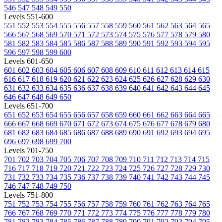
546
547
548
549
550
Levels 551-600
551
552
553
554
555
556
557
558
559
560
561
562
563
564
565
566
567
568
569
570
571
572
573
574
575
576
577
578
579
580
581
582
583
584
585
586
587
588
589
590
591
592
593
594
595
596
597
598
599
600
Levels 601-650
601
602
603
604
605
606
607
608
609
610
611
612
613
614
615
616
617
618
619
620
621
622
623
624
625
626
627
628
629
630
631
632
633
634
635
636
637
638
639
640
641
642
643
644
645
646
647
648
649
650
Levels 651-700
651
652
653
654
655
656
657
658
659
660
661
662
663
664
665
666
667
668
669
670
671
672
673
674
675
676
677
678
679
680
681
682
683
684
685
686
687
688
689
690
691
692
693
694
695
696
697
698
699
700
Levels 701-750
701
702
703
704
705
706
707
708
709
710
711
712
713
714
715
716
717
718
719
720
721
722
723
724
725
726
727
728
729
730
731
732
733
734
735
736
737
738
739
740
741
742
743
744
745
746
747
748
749
750
Levels 751-800
751
752
753
754
755
756
757
758
759
760
761
762
763
764
765
766
767
768
769
770
771
772
773
774
775
776
777
778
779
780
781
782
783
784
785
786
787
788
789
790
791
792
793
794
795