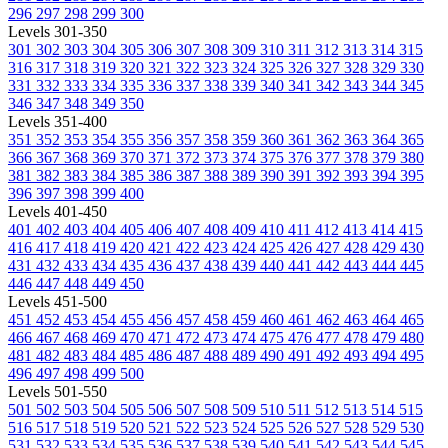
296
297
298
299
300
Levels 301-350
301
302
303
304
305
306
307
308
309
310
311
312
313
314
315
316
317
318
319
320
321
322
323
324
325
326
327
328
329
330
331
332
333
334
335
336
337
338
339
340
341
342
343
344
345
346
347
348
349
350
Levels 351-400
351
352
353
354
355
356
357
358
359
360
361
362
363
364
365
366
367
368
369
370
371
372
373
374
375
376
377
378
379
380
381
382
383
384
385
386
387
388
389
390
391
392
393
394
395
396
397
398
399
400
Levels 401-450
401
402
403
404
405
406
407
408
409
410
411
412
413
414
415
416
417
418
419
420
421
422
423
424
425
426
427
428
429
430
431
432
433
434
435
436
437
438
439
440
441
442
443
444
445
446
447
448
449
450
Levels 451-500
451
452
453
454
455
456
457
458
459
460
461
462
463
464
465
466
467
468
469
470
471
472
473
474
475
476
477
478
479
480
481
482
483
484
485
486
487
488
489
490
491
492
493
494
495
496
497
498
499
500
Levels 501-550
501
502
503
504
505
506
507
508
509
510
511
512
513
514
515
516
517
518
519
520
521
522
523
524
525
526
527
528
529
530
531
532
533
534
535
536
537
538
539
540
541
542
543
544
545