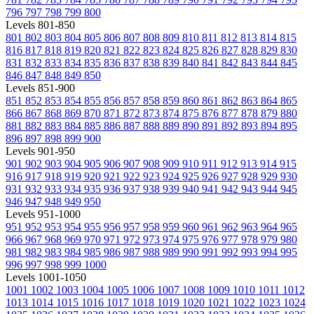
796
797
798
799
800
Levels 801-850
801
802
803
804
805
806
807
808
809
810
811
812
813
814
815
816
817
818
819
820
821
822
823
824
825
826
827
828
829
830
831
832
833
834
835
836
837
838
839
840
841
842
843
844
845
846
847
848
849
850
Levels 851-900
851
852
853
854
855
856
857
858
859
860
861
862
863
864
865
866
867
868
869
870
871
872
873
874
875
876
877
878
879
880
881
882
883
884
885
886
887
888
889
890
891
892
893
894
895
896
897
898
899
900
Levels 901-950
901
902
903
904
905
906
907
908
909
910
911
912
913
914
915
916
917
918
919
920
921
922
923
924
925
926
927
928
929
930
931
932
933
934
935
936
937
938
939
940
941
942
943
944
945
946
947
948
949
950
Levels 951-1000
951
952
953
954
955
956
957
958
959
960
961
962
963
964
965
966
967
968
969
970
971
972
973
974
975
976
977
978
979
980
981
982
983
984
985
986
987
988
989
990
991
992
993
994
995
996
997
998
999
1000
Levels 1001-1050
1001
1002
1003
1004
1005
1006
1007
1008
1009
1010
1011
1012
1013
1014
1015
1016
1017
1018
1019
1020
1021
1022
1023
1024