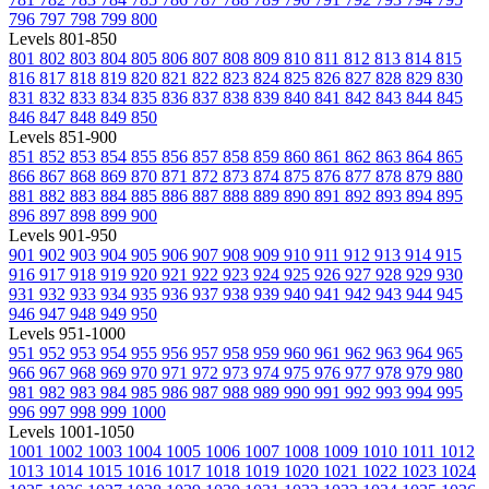
796
797
798
799
800
Levels 801-850
801
802
803
804
805
806
807
808
809
810
811
812
813
814
815
816
817
818
819
820
821
822
823
824
825
826
827
828
829
830
831
832
833
834
835
836
837
838
839
840
841
842
843
844
845
846
847
848
849
850
Levels 851-900
851
852
853
854
855
856
857
858
859
860
861
862
863
864
865
866
867
868
869
870
871
872
873
874
875
876
877
878
879
880
881
882
883
884
885
886
887
888
889
890
891
892
893
894
895
896
897
898
899
900
Levels 901-950
901
902
903
904
905
906
907
908
909
910
911
912
913
914
915
916
917
918
919
920
921
922
923
924
925
926
927
928
929
930
931
932
933
934
935
936
937
938
939
940
941
942
943
944
945
946
947
948
949
950
Levels 951-1000
951
952
953
954
955
956
957
958
959
960
961
962
963
964
965
966
967
968
969
970
971
972
973
974
975
976
977
978
979
980
981
982
983
984
985
986
987
988
989
990
991
992
993
994
995
996
997
998
999
1000
Levels 1001-1050
1001
1002
1003
1004
1005
1006
1007
1008
1009
1010
1011
1012
1013
1014
1015
1016
1017
1018
1019
1020
1021
1022
1023
1024