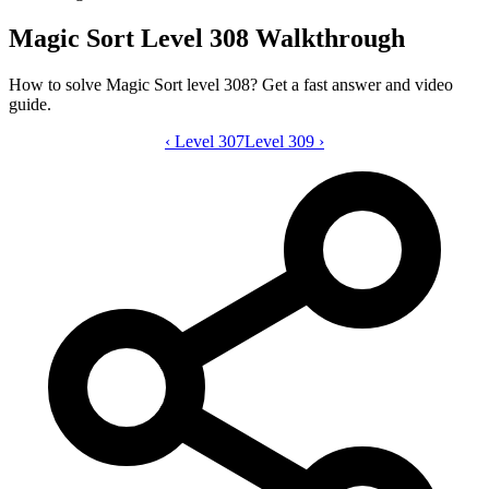
Magic Sort Level 308 Walkthrough
How to solve Magic Sort level 308? Get a fast answer and video
guide.
‹
Level 307
Magic Sort level 308 video guide
Level 309
›