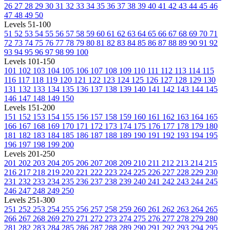
26
27
28
29
30
31
32
33
34
35
36
37
38
39
40
41
42
43
44
45
46
47
48
49
50
Levels 51-100
51
52
53
54
55
56
57
58
59
60
61
62
63
64
65
66
67
68
69
70
71
72
73
74
75
76
77
78
79
80
81
82
83
84
85
86
87
88
89
90
91
92
93
94
95
96
97
98
99
100
Levels 101-150
101
102
103
104
105
106
107
108
109
110
111
112
113
114
115
116
117
118
119
120
121
122
123
124
125
126
127
128
129
130
131
132
133
134
135
136
137
138
139
140
141
142
143
144
145
146
147
148
149
150
Levels 151-200
151
152
153
154
155
156
157
158
159
160
161
162
163
164
165
166
167
168
169
170
171
172
173
174
175
176
177
178
179
180
181
182
183
184
185
186
187
188
189
190
191
192
193
194
195
196
197
198
199
200
Levels 201-250
201
202
203
204
205
206
207
208
209
210
211
212
213
214
215
216
217
218
219
220
221
222
223
224
225
226
227
228
229
230
231
232
233
234
235
236
237
238
239
240
241
242
243
244
245
246
247
248
249
250
Levels 251-300
251
252
253
254
255
256
257
258
259
260
261
262
263
264
265
266
267
268
269
270
271
272
273
274
275
276
277
278
279
280
281
282
283
284
285
286
287
288
289
290
291
292
293
294
295