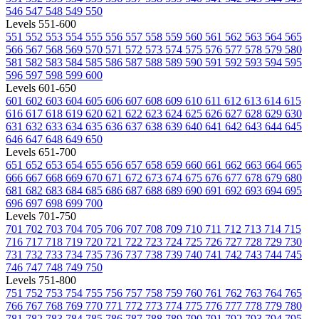
546
547
548
549
550
Levels 551-600
551
552
553
554
555
556
557
558
559
560
561
562
563
564
565
566
567
568
569
570
571
572
573
574
575
576
577
578
579
580
581
582
583
584
585
586
587
588
589
590
591
592
593
594
595
596
597
598
599
600
Levels 601-650
601
602
603
604
605
606
607
608
609
610
611
612
613
614
615
616
617
618
619
620
621
622
623
624
625
626
627
628
629
630
631
632
633
634
635
636
637
638
639
640
641
642
643
644
645
646
647
648
649
650
Levels 651-700
651
652
653
654
655
656
657
658
659
660
661
662
663
664
665
666
667
668
669
670
671
672
673
674
675
676
677
678
679
680
681
682
683
684
685
686
687
688
689
690
691
692
693
694
695
696
697
698
699
700
Levels 701-750
701
702
703
704
705
706
707
708
709
710
711
712
713
714
715
716
717
718
719
720
721
722
723
724
725
726
727
728
729
730
731
732
733
734
735
736
737
738
739
740
741
742
743
744
745
746
747
748
749
750
Levels 751-800
751
752
753
754
755
756
757
758
759
760
761
762
763
764
765
766
767
768
769
770
771
772
773
774
775
776
777
778
779
780
781
782
783
784
785
786
787
788
789
790
791
792
793
794
795