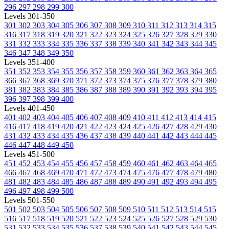
296
297
298
299
300
Levels 301-350
301
302
303
304
305
306
307
308
309
310
311
312
313
314
315
316
317
318
319
320
321
322
323
324
325
326
327
328
329
330
331
332
333
334
335
336
337
338
339
340
341
342
343
344
345
346
347
348
349
350
Levels 351-400
351
352
353
354
355
356
357
358
359
360
361
362
363
364
365
366
367
368
369
370
371
372
373
374
375
376
377
378
379
380
381
382
383
384
385
386
387
388
389
390
391
392
393
394
395
396
397
398
399
400
Levels 401-450
401
402
403
404
405
406
407
408
409
410
411
412
413
414
415
416
417
418
419
420
421
422
423
424
425
426
427
428
429
430
431
432
433
434
435
436
437
438
439
440
441
442
443
444
445
446
447
448
449
450
Levels 451-500
451
452
453
454
455
456
457
458
459
460
461
462
463
464
465
466
467
468
469
470
471
472
473
474
475
476
477
478
479
480
481
482
483
484
485
486
487
488
489
490
491
492
493
494
495
496
497
498
499
500
Levels 501-550
501
502
503
504
505
506
507
508
509
510
511
512
513
514
515
516
517
518
519
520
521
522
523
524
525
526
527
528
529
530
531
532
533
534
535
536
537
538
539
540
541
542
543
544
545