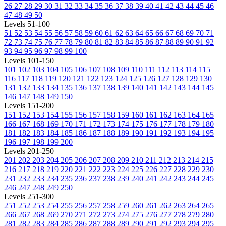
26
27
28
29
30
31
32
33
34
35
36
37
38
39
40
41
42
43
44
45
46
47
48
49
50
Levels 51-100
51
52
53
54
55
56
57
58
59
60
61
62
63
64
65
66
67
68
69
70
71
72
73
74
75
76
77
78
79
80
81
82
83
84
85
86
87
88
89
90
91
92
93
94
95
96
97
98
99
100
Levels 101-150
101
102
103
104
105
106
107
108
109
110
111
112
113
114
115
116
117
118
119
120
121
122
123
124
125
126
127
128
129
130
131
132
133
134
135
136
137
138
139
140
141
142
143
144
145
146
147
148
149
150
Levels 151-200
151
152
153
154
155
156
157
158
159
160
161
162
163
164
165
166
167
168
169
170
171
172
173
174
175
176
177
178
179
180
181
182
183
184
185
186
187
188
189
190
191
192
193
194
195
196
197
198
199
200
Levels 201-250
201
202
203
204
205
206
207
208
209
210
211
212
213
214
215
216
217
218
219
220
221
222
223
224
225
226
227
228
229
230
231
232
233
234
235
236
237
238
239
240
241
242
243
244
245
246
247
248
249
250
Levels 251-300
251
252
253
254
255
256
257
258
259
260
261
262
263
264
265
266
267
268
269
270
271
272
273
274
275
276
277
278
279
280
281
282
283
284
285
286
287
288
289
290
291
292
293
294
295