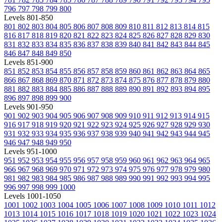
796
797
798
799
800
Levels 801-850
801
802
803
804
805
806
807
808
809
810
811
812
813
814
815
816
817
818
819
820
821
822
823
824
825
826
827
828
829
830
831
832
833
834
835
836
837
838
839
840
841
842
843
844
845
846
847
848
849
850
Levels 851-900
851
852
853
854
855
856
857
858
859
860
861
862
863
864
865
866
867
868
869
870
871
872
873
874
875
876
877
878
879
880
881
882
883
884
885
886
887
888
889
890
891
892
893
894
895
896
897
898
899
900
Levels 901-950
901
902
903
904
905
906
907
908
909
910
911
912
913
914
915
916
917
918
919
920
921
922
923
924
925
926
927
928
929
930
931
932
933
934
935
936
937
938
939
940
941
942
943
944
945
946
947
948
949
950
Levels 951-1000
951
952
953
954
955
956
957
958
959
960
961
962
963
964
965
966
967
968
969
970
971
972
973
974
975
976
977
978
979
980
981
982
983
984
985
986
987
988
989
990
991
992
993
994
995
996
997
998
999
1000
Levels 1001-1050
1001
1002
1003
1004
1005
1006
1007
1008
1009
1010
1011
1012
1013
1014
1015
1016
1017
1018
1019
1020
1021
1022
1023
1024