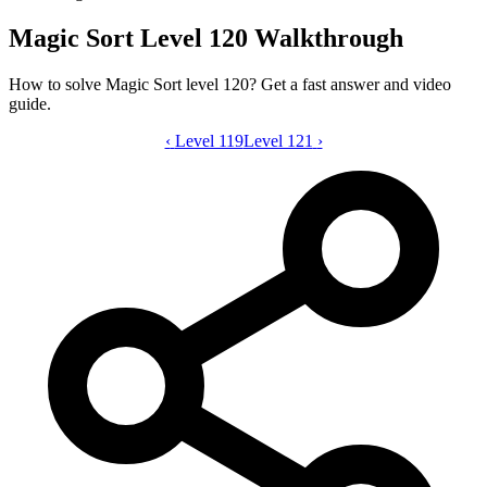
Magic Sort Level 120 Walkthrough
How to solve Magic Sort level 120? Get a fast answer and video
guide.
‹
Level 119
Magic Sort level 120 video guide
Level 121
›