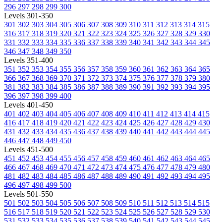
296
297
298
299
300
Levels 301-350
301
302
303
304
305
306
307
308
309
310
311
312
313
314
315
316
317
318
319
320
321
322
323
324
325
326
327
328
329
330
331
332
333
334
335
336
337
338
339
340
341
342
343
344
345
346
347
348
349
350
Levels 351-400
351
352
353
354
355
356
357
358
359
360
361
362
363
364
365
366
367
368
369
370
371
372
373
374
375
376
377
378
379
380
381
382
383
384
385
386
387
388
389
390
391
392
393
394
395
396
397
398
399
400
Levels 401-450
401
402
403
404
405
406
407
408
409
410
411
412
413
414
415
416
417
418
419
420
421
422
423
424
425
426
427
428
429
430
431
432
433
434
435
436
437
438
439
440
441
442
443
444
445
446
447
448
449
450
Levels 451-500
451
452
453
454
455
456
457
458
459
460
461
462
463
464
465
466
467
468
469
470
471
472
473
474
475
476
477
478
479
480
481
482
483
484
485
486
487
488
489
490
491
492
493
494
495
496
497
498
499
500
Levels 501-550
501
502
503
504
505
506
507
508
509
510
511
512
513
514
515
516
517
518
519
520
521
522
523
524
525
526
527
528
529
530
531
532
533
534
535
536
537
538
539
540
541
542
543
544
545