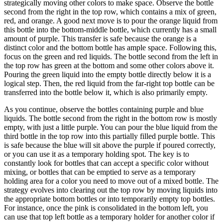
strategically moving other colors to make space. Observe the bottle
second from the right in the top row, which contains a mix of green,
red, and orange. A good next move is to pour the orange liquid from
this bottle into the bottom-middle bottle, which currently has a small
amount of purple. This transfer is safe because the orange is a
distinct color and the bottom bottle has ample space. Following this,
focus on the green and red liquids. The bottle second from the left in
the top row has green at the bottom and some other colors above it.
Pouring the green liquid into the empty bottle directly below it is a
logical step. Then, the red liquid from the far-right top bottle can be
transferred into the bottle below it, which is also primarily empty.
As you continue, observe the bottles containing purple and blue
liquids. The bottle second from the right in the bottom row is mostly
empty, with just a little purple. You can pour the blue liquid from the
third bottle in the top row into this partially filled purple bottle. This
is safe because the blue will sit above the purple if poured correctly,
or you can use it as a temporary holding spot. The key is to
constantly look for bottles that can accept a specific color without
mixing, or bottles that can be emptied to serve as a temporary
holding area for a color you need to move out of a mixed bottle. The
strategy evolves into clearing out the top row by moving liquids into
the appropriate bottom bottles or into temporarily empty top bottles.
For instance, once the pink is consolidated in the bottom left, you
can use that top left bottle as a temporary holder for another color if