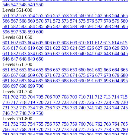
546
547
548
549
550
Levels 551-600
551
552
553
554
555
556
557
558
559
560
561
562
563
564
565
566
567
568
569
570
571
572
573
574
575
576
577
578
579
580
581
582
583
584
585
586
587
588
589
590
591
592
593
594
595
596
597
598
599
600
Levels 601-650
601
602
603
604
605
606
607
608
609
610
611
612
613
614
615
616
617
618
619
620
621
622
623
624
625
626
627
628
629
630
631
632
633
634
635
636
637
638
639
640
641
642
643
644
645
646
647
648
649
650
Levels 651-700
651
652
653
654
655
656
657
658
659
660
661
662
663
664
665
666
667
668
669
670
671
672
673
674
675
676
677
678
679
680
681
682
683
684
685
686
687
688
689
690
691
692
693
694
695
696
697
698
699
700
Levels 701-750
701
702
703
704
705
706
707
708
709
710
711
712
713
714
715
716
717
718
719
720
721
722
723
724
725
726
727
728
729
730
731
732
733
734
735
736
737
738
739
740
741
742
743
744
745
746
747
748
749
750
Levels 751-800
751
752
753
754
755
756
757
758
759
760
761
762
763
764
765
766
767
768
769
770
771
772
773
774
775
776
777
778
779
780
781
782
783
784
785
786
787
788
789
790
791
792
793
794
795