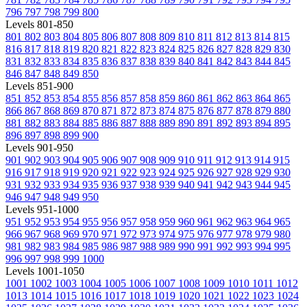
796
797
798
799
800
Levels 801-850
801
802
803
804
805
806
807
808
809
810
811
812
813
814
815
816
817
818
819
820
821
822
823
824
825
826
827
828
829
830
831
832
833
834
835
836
837
838
839
840
841
842
843
844
845
846
847
848
849
850
Levels 851-900
851
852
853
854
855
856
857
858
859
860
861
862
863
864
865
866
867
868
869
870
871
872
873
874
875
876
877
878
879
880
881
882
883
884
885
886
887
888
889
890
891
892
893
894
895
896
897
898
899
900
Levels 901-950
901
902
903
904
905
906
907
908
909
910
911
912
913
914
915
916
917
918
919
920
921
922
923
924
925
926
927
928
929
930
931
932
933
934
935
936
937
938
939
940
941
942
943
944
945
946
947
948
949
950
Levels 951-1000
951
952
953
954
955
956
957
958
959
960
961
962
963
964
965
966
967
968
969
970
971
972
973
974
975
976
977
978
979
980
981
982
983
984
985
986
987
988
989
990
991
992
993
994
995
996
997
998
999
1000
Levels 1001-1050
1001
1002
1003
1004
1005
1006
1007
1008
1009
1010
1011
1012
1013
1014
1015
1016
1017
1018
1019
1020
1021
1022
1023
1024