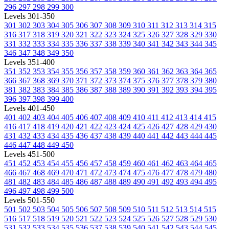
296
297
298
299
300
Levels 301-350
301
302
303
304
305
306
307
308
309
310
311
312
313
314
315
316
317
318
319
320
321
322
323
324
325
326
327
328
329
330
331
332
333
334
335
336
337
338
339
340
341
342
343
344
345
346
347
348
349
350
Levels 351-400
351
352
353
354
355
356
357
358
359
360
361
362
363
364
365
366
367
368
369
370
371
372
373
374
375
376
377
378
379
380
381
382
383
384
385
386
387
388
389
390
391
392
393
394
395
396
397
398
399
400
Levels 401-450
401
402
403
404
405
406
407
408
409
410
411
412
413
414
415
416
417
418
419
420
421
422
423
424
425
426
427
428
429
430
431
432
433
434
435
436
437
438
439
440
441
442
443
444
445
446
447
448
449
450
Levels 451-500
451
452
453
454
455
456
457
458
459
460
461
462
463
464
465
466
467
468
469
470
471
472
473
474
475
476
477
478
479
480
481
482
483
484
485
486
487
488
489
490
491
492
493
494
495
496
497
498
499
500
Levels 501-550
501
502
503
504
505
506
507
508
509
510
511
512
513
514
515
516
517
518
519
520
521
522
523
524
525
526
527
528
529
530
531
532
533
534
535
536
537
538
539
540
541
542
543
544
545