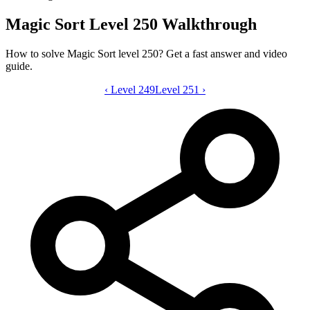
Magic Sort Level 250 Walkthrough
How to solve Magic Sort level 250? Get a fast answer and video
guide.
‹
Level 249
Magic Sort level 250 video guide
Level 251
›