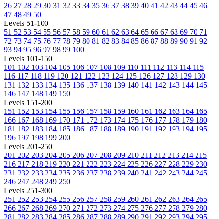
26
27
28
29
30
31
32
33
34
35
36
37
38
39
40
41
42
43
44
45
46
47
48
49
50
Levels 51-100
51
52
53
54
55
56
57
58
59
60
61
62
63
64
65
66
67
68
69
70
71
72
73
74
75
76
77
78
79
80
81
82
83
84
85
86
87
88
89
90
91
92
93
94
95
96
97
98
99
100
Levels 101-150
101
102
103
104
105
106
107
108
109
110
111
112
113
114
115
116
117
118
119
120
121
122
123
124
125
126
127
128
129
130
131
132
133
134
135
136
137
138
139
140
141
142
143
144
145
146
147
148
149
150
Levels 151-200
151
152
153
154
155
156
157
158
159
160
161
162
163
164
165
166
167
168
169
170
171
172
173
174
175
176
177
178
179
180
181
182
183
184
185
186
187
188
189
190
191
192
193
194
195
196
197
198
199
200
Levels 201-250
201
202
203
204
205
206
207
208
209
210
211
212
213
214
215
216
217
218
219
220
221
222
223
224
225
226
227
228
229
230
231
232
233
234
235
236
237
238
239
240
241
242
243
244
245
246
247
248
249
250
Levels 251-300
251
252
253
254
255
256
257
258
259
260
261
262
263
264
265
266
267
268
269
270
271
272
273
274
275
276
277
278
279
280
281
282
283
284
285
286
287
288
289
290
291
292
293
294
295