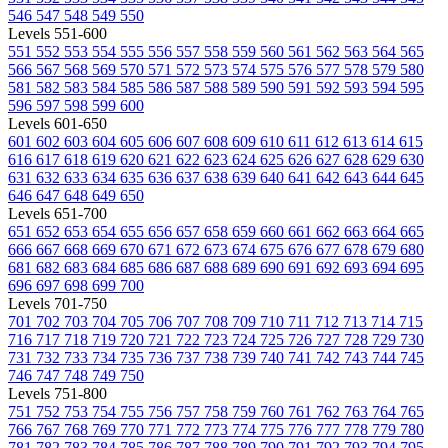
546
547
548
549
550
Levels 551-600
551
552
553
554
555
556
557
558
559
560
561
562
563
564
565
566
567
568
569
570
571
572
573
574
575
576
577
578
579
580
581
582
583
584
585
586
587
588
589
590
591
592
593
594
595
596
597
598
599
600
Levels 601-650
601
602
603
604
605
606
607
608
609
610
611
612
613
614
615
616
617
618
619
620
621
622
623
624
625
626
627
628
629
630
631
632
633
634
635
636
637
638
639
640
641
642
643
644
645
646
647
648
649
650
Levels 651-700
651
652
653
654
655
656
657
658
659
660
661
662
663
664
665
666
667
668
669
670
671
672
673
674
675
676
677
678
679
680
681
682
683
684
685
686
687
688
689
690
691
692
693
694
695
696
697
698
699
700
Levels 701-750
701
702
703
704
705
706
707
708
709
710
711
712
713
714
715
716
717
718
719
720
721
722
723
724
725
726
727
728
729
730
731
732
733
734
735
736
737
738
739
740
741
742
743
744
745
746
747
748
749
750
Levels 751-800
751
752
753
754
755
756
757
758
759
760
761
762
763
764
765
766
767
768
769
770
771
772
773
774
775
776
777
778
779
780
781
782
783
784
785
786
787
788
789
790
791
792
793
794
795