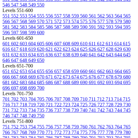
546
547
548
549
550
Levels 551-600
551
552
553
554
555
556
557
558
559
560
561
562
563
564
565
566
567
568
569
570
571
572
573
574
575
576
577
578
579
580
581
582
583
584
585
586
587
588
589
590
591
592
593
594
595
596
597
598
599
600
Levels 601-650
601
602
603
604
605
606
607
608
609
610
611
612
613
614
615
616
617
618
619
620
621
622
623
624
625
626
627
628
629
630
631
632
633
634
635
636
637
638
639
640
641
642
643
644
645
646
647
648
649
650
Levels 651-700
651
652
653
654
655
656
657
658
659
660
661
662
663
664
665
666
667
668
669
670
671
672
673
674
675
676
677
678
679
680
681
682
683
684
685
686
687
688
689
690
691
692
693
694
695
696
697
698
699
700
Levels 701-750
701
702
703
704
705
706
707
708
709
710
711
712
713
714
715
716
717
718
719
720
721
722
723
724
725
726
727
728
729
730
731
732
733
734
735
736
737
738
739
740
741
742
743
744
745
746
747
748
749
750
Levels 751-800
751
752
753
754
755
756
757
758
759
760
761
762
763
764
765
766
767
768
769
770
771
772
773
774
775
776
777
778
779
780
781
782
783
784
785
786
787
788
789
790
791
792
793
794
795