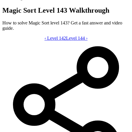
Magic Sort Level 143 Walkthrough
How to solve Magic Sort level 143? Get a fast answer and video
guide.
‹
Level 142
Magic Sort level 143 video guide
Level 144
›