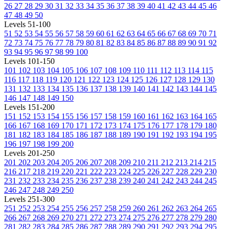
26
27
28
29
30
31
32
33
34
35
36
37
38
39
40
41
42
43
44
45
46
47
48
49
50
Levels 51-100
51
52
53
54
55
56
57
58
59
60
61
62
63
64
65
66
67
68
69
70
71
72
73
74
75
76
77
78
79
80
81
82
83
84
85
86
87
88
89
90
91
92
93
94
95
96
97
98
99
100
Levels 101-150
101
102
103
104
105
106
107
108
109
110
111
112
113
114
115
116
117
118
119
120
121
122
123
124
125
126
127
128
129
130
131
132
133
134
135
136
137
138
139
140
141
142
143
144
145
146
147
148
149
150
Levels 151-200
151
152
153
154
155
156
157
158
159
160
161
162
163
164
165
166
167
168
169
170
171
172
173
174
175
176
177
178
179
180
181
182
183
184
185
186
187
188
189
190
191
192
193
194
195
196
197
198
199
200
Levels 201-250
201
202
203
204
205
206
207
208
209
210
211
212
213
214
215
216
217
218
219
220
221
222
223
224
225
226
227
228
229
230
231
232
233
234
235
236
237
238
239
240
241
242
243
244
245
246
247
248
249
250
Levels 251-300
251
252
253
254
255
256
257
258
259
260
261
262
263
264
265
266
267
268
269
270
271
272
273
274
275
276
277
278
279
280
281
282
283
284
285
286
287
288
289
290
291
292
293
294
295