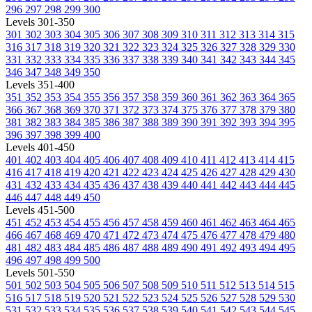
296
297
298
299
300
Levels 301-350
301
302
303
304
305
306
307
308
309
310
311
312
313
314
315
316
317
318
319
320
321
322
323
324
325
326
327
328
329
330
331
332
333
334
335
336
337
338
339
340
341
342
343
344
345
346
347
348
349
350
Levels 351-400
351
352
353
354
355
356
357
358
359
360
361
362
363
364
365
366
367
368
369
370
371
372
373
374
375
376
377
378
379
380
381
382
383
384
385
386
387
388
389
390
391
392
393
394
395
396
397
398
399
400
Levels 401-450
401
402
403
404
405
406
407
408
409
410
411
412
413
414
415
416
417
418
419
420
421
422
423
424
425
426
427
428
429
430
431
432
433
434
435
436
437
438
439
440
441
442
443
444
445
446
447
448
449
450
Levels 451-500
451
452
453
454
455
456
457
458
459
460
461
462
463
464
465
466
467
468
469
470
471
472
473
474
475
476
477
478
479
480
481
482
483
484
485
486
487
488
489
490
491
492
493
494
495
496
497
498
499
500
Levels 501-550
501
502
503
504
505
506
507
508
509
510
511
512
513
514
515
516
517
518
519
520
521
522
523
524
525
526
527
528
529
530
531
532
533
534
535
536
537
538
539
540
541
542
543
544
545