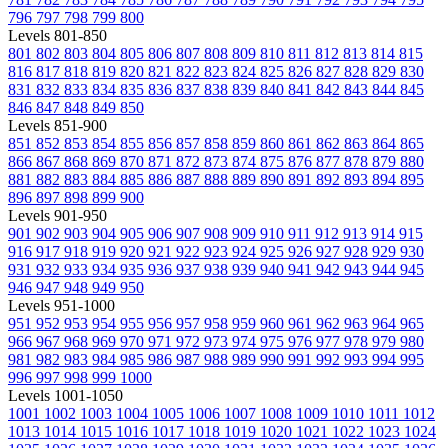
796
797
798
799
800
Levels 801-850
801
802
803
804
805
806
807
808
809
810
811
812
813
814
815
816
817
818
819
820
821
822
823
824
825
826
827
828
829
830
831
832
833
834
835
836
837
838
839
840
841
842
843
844
845
846
847
848
849
850
Levels 851-900
851
852
853
854
855
856
857
858
859
860
861
862
863
864
865
866
867
868
869
870
871
872
873
874
875
876
877
878
879
880
881
882
883
884
885
886
887
888
889
890
891
892
893
894
895
896
897
898
899
900
Levels 901-950
901
902
903
904
905
906
907
908
909
910
911
912
913
914
915
916
917
918
919
920
921
922
923
924
925
926
927
928
929
930
931
932
933
934
935
936
937
938
939
940
941
942
943
944
945
946
947
948
949
950
Levels 951-1000
951
952
953
954
955
956
957
958
959
960
961
962
963
964
965
966
967
968
969
970
971
972
973
974
975
976
977
978
979
980
981
982
983
984
985
986
987
988
989
990
991
992
993
994
995
996
997
998
999
1000
Levels 1001-1050
1001
1002
1003
1004
1005
1006
1007
1008
1009
1010
1011
1012
1013
1014
1015
1016
1017
1018
1019
1020
1021
1022
1023
1024