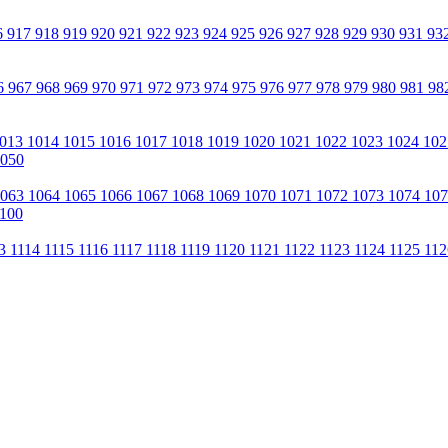
6
917
918
919
920
921
922
923
924
925
926
927
928
929
930
931
93
6
967
968
969
970
971
972
973
974
975
976
977
978
979
980
981
98
013
1014
1015
1016
1017
1018
1019
1020
1021
1022
1023
1024
10
050
1063
1064
1065
1066
1067
1068
1069
1070
1071
1072
1073
1074
10
100
13
1114
1115
1116
1117
1118
1119
1120
1121
1122
1123
1124
1125
11