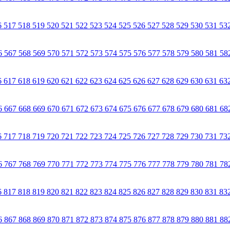
6
517
518
519
520
521
522
523
524
525
526
527
528
529
530
531
53
6
567
568
569
570
571
572
573
574
575
576
577
578
579
580
581
58
6
617
618
619
620
621
622
623
624
625
626
627
628
629
630
631
63
6
667
668
669
670
671
672
673
674
675
676
677
678
679
680
681
68
6
717
718
719
720
721
722
723
724
725
726
727
728
729
730
731
73
6
767
768
769
770
771
772
773
774
775
776
777
778
779
780
781
78
6
817
818
819
820
821
822
823
824
825
826
827
828
829
830
831
83
6
867
868
869
870
871
872
873
874
875
876
877
878
879
880
881
88