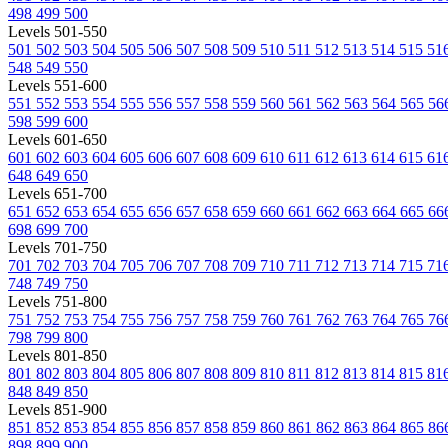
498
499
500
Levels 501-550
501
502
503
504
505
506
507
508
509
510
511
512
513
514
515
51
548
549
550
Levels 551-600
551
552
553
554
555
556
557
558
559
560
561
562
563
564
565
56
598
599
600
Levels 601-650
601
602
603
604
605
606
607
608
609
610
611
612
613
614
615
61
648
649
650
Levels 651-700
651
652
653
654
655
656
657
658
659
660
661
662
663
664
665
66
698
699
700
Levels 701-750
701
702
703
704
705
706
707
708
709
710
711
712
713
714
715
71
748
749
750
Levels 751-800
751
752
753
754
755
756
757
758
759
760
761
762
763
764
765
76
798
799
800
Levels 801-850
801
802
803
804
805
806
807
808
809
810
811
812
813
814
815
81
848
849
850
Levels 851-900
851
852
853
854
855
856
857
858
859
860
861
862
863
864
865
86
898
899
900