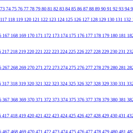
73
74
75
76
77
78
79
80
81
82
83
84
85
86
87
88
89
90
91
92
93
94
117
118
119
120
121
122
123
124
125
126
127
128
129
130
131
132
6
167
168
169
170
171
172
173
174
175
176
177
178
179
180
181
18
6
217
218
219
220
221
222
223
224
225
226
227
228
229
230
231
23
6
267
268
269
270
271
272
273
274
275
276
277
278
279
280
281
28
6
317
318
319
320
321
322
323
324
325
326
327
328
329
330
331
33
6
367
368
369
370
371
372
373
374
375
376
377
378
379
380
381
38
6
417
418
419
420
421
422
423
424
425
426
427
428
429
430
431
43
6
467
468
469
470
471
472
473
474
475
476
477
478
479
480
481
48