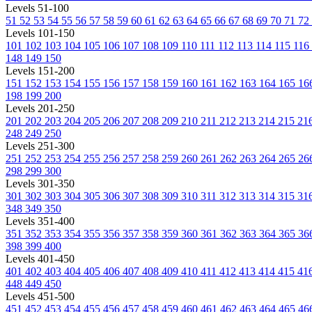
Levels 51-100
51
52
53
54
55
56
57
58
59
60
61
62
63
64
65
66
67
68
69
70
71
72
Levels 101-150
101
102
103
104
105
106
107
108
109
110
111
112
113
114
115
116
148
149
150
Levels 151-200
151
152
153
154
155
156
157
158
159
160
161
162
163
164
165
16
198
199
200
Levels 201-250
201
202
203
204
205
206
207
208
209
210
211
212
213
214
215
21
248
249
250
Levels 251-300
251
252
253
254
255
256
257
258
259
260
261
262
263
264
265
26
298
299
300
Levels 301-350
301
302
303
304
305
306
307
308
309
310
311
312
313
314
315
31
348
349
350
Levels 351-400
351
352
353
354
355
356
357
358
359
360
361
362
363
364
365
36
398
399
400
Levels 401-450
401
402
403
404
405
406
407
408
409
410
411
412
413
414
415
41
448
449
450
Levels 451-500
451
452
453
454
455
456
457
458
459
460
461
462
463
464
465
46