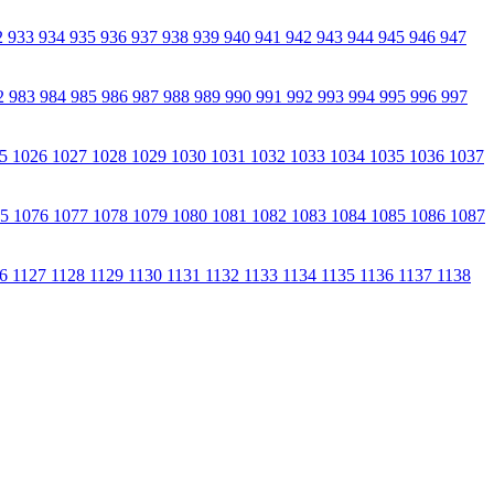
2
933
934
935
936
937
938
939
940
941
942
943
944
945
946
947
2
983
984
985
986
987
988
989
990
991
992
993
994
995
996
997
25
1026
1027
1028
1029
1030
1031
1032
1033
1034
1035
1036
1037
75
1076
1077
1078
1079
1080
1081
1082
1083
1084
1085
1086
1087
26
1127
1128
1129
1130
1131
1132
1133
1134
1135
1136
1137
1138