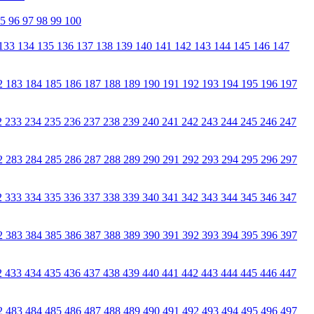
95
96
97
98
99
100
133
134
135
136
137
138
139
140
141
142
143
144
145
146
147
2
183
184
185
186
187
188
189
190
191
192
193
194
195
196
197
2
233
234
235
236
237
238
239
240
241
242
243
244
245
246
247
2
283
284
285
286
287
288
289
290
291
292
293
294
295
296
297
2
333
334
335
336
337
338
339
340
341
342
343
344
345
346
347
2
383
384
385
386
387
388
389
390
391
392
393
394
395
396
397
2
433
434
435
436
437
438
439
440
441
442
443
444
445
446
447
2
483
484
485
486
487
488
489
490
491
492
493
494
495
496
497