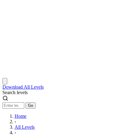
Download
All Levels
Search levels
Go
Home
›
All Levels
›