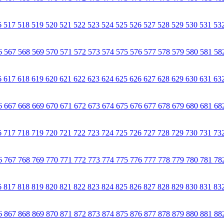
6
517
518
519
520
521
522
523
524
525
526
527
528
529
530
531
53
6
567
568
569
570
571
572
573
574
575
576
577
578
579
580
581
58
6
617
618
619
620
621
622
623
624
625
626
627
628
629
630
631
63
6
667
668
669
670
671
672
673
674
675
676
677
678
679
680
681
68
6
717
718
719
720
721
722
723
724
725
726
727
728
729
730
731
73
6
767
768
769
770
771
772
773
774
775
776
777
778
779
780
781
78
6
817
818
819
820
821
822
823
824
825
826
827
828
829
830
831
83
6
867
868
869
870
871
872
873
874
875
876
877
878
879
880
881
88