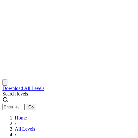
Download
All Levels
Search levels
Go
Home
›
All Levels
›