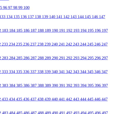
95
96
97
98
99
100
133
134
135
136
137
138
139
140
141
142
143
144
145
146
147
2
183
184
185
186
187
188
189
190
191
192
193
194
195
196
197
2
233
234
235
236
237
238
239
240
241
242
243
244
245
246
247
2
283
284
285
286
287
288
289
290
291
292
293
294
295
296
297
2
333
334
335
336
337
338
339
340
341
342
343
344
345
346
347
2
383
384
385
386
387
388
389
390
391
392
393
394
395
396
397
2
433
434
435
436
437
438
439
440
441
442
443
444
445
446
447
2
483
484
485
486
487
488
489
490
491
492
493
494
495
496
497