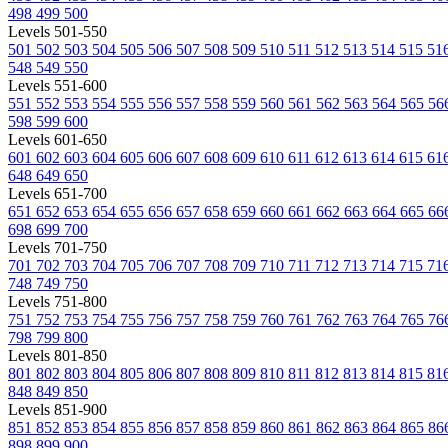
498
499
500
Levels 501-550
501
502
503
504
505
506
507
508
509
510
511
512
513
514
515
51
548
549
550
Levels 551-600
551
552
553
554
555
556
557
558
559
560
561
562
563
564
565
56
598
599
600
Levels 601-650
601
602
603
604
605
606
607
608
609
610
611
612
613
614
615
61
648
649
650
Levels 651-700
651
652
653
654
655
656
657
658
659
660
661
662
663
664
665
66
698
699
700
Levels 701-750
701
702
703
704
705
706
707
708
709
710
711
712
713
714
715
71
748
749
750
Levels 751-800
751
752
753
754
755
756
757
758
759
760
761
762
763
764
765
76
798
799
800
Levels 801-850
801
802
803
804
805
806
807
808
809
810
811
812
813
814
815
81
848
849
850
Levels 851-900
851
852
853
854
855
856
857
858
859
860
861
862
863
864
865
86
898
899
900