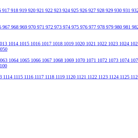
6
917
918
919
920
921
922
923
924
925
926
927
928
929
930
931
93
6
967
968
969
970
971
972
973
974
975
976
977
978
979
980
981
98
013
1014
1015
1016
1017
1018
1019
1020
1021
1022
1023
1024
10
050
1063
1064
1065
1066
1067
1068
1069
1070
1071
1072
1073
1074
10
100
13
1114
1115
1116
1117
1118
1119
1120
1121
1122
1123
1124
1125
11