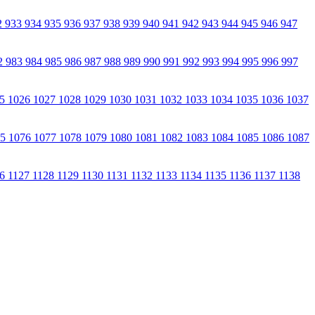
2
933
934
935
936
937
938
939
940
941
942
943
944
945
946
947
2
983
984
985
986
987
988
989
990
991
992
993
994
995
996
997
25
1026
1027
1028
1029
1030
1031
1032
1033
1034
1035
1036
1037
75
1076
1077
1078
1079
1080
1081
1082
1083
1084
1085
1086
1087
26
1127
1128
1129
1130
1131
1132
1133
1134
1135
1136
1137
1138