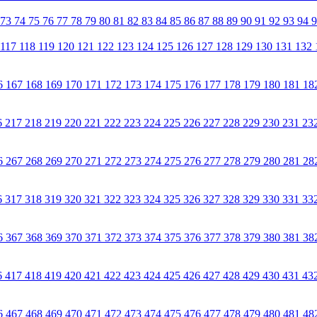
73
74
75
76
77
78
79
80
81
82
83
84
85
86
87
88
89
90
91
92
93
94
117
118
119
120
121
122
123
124
125
126
127
128
129
130
131
132
6
167
168
169
170
171
172
173
174
175
176
177
178
179
180
181
18
6
217
218
219
220
221
222
223
224
225
226
227
228
229
230
231
23
6
267
268
269
270
271
272
273
274
275
276
277
278
279
280
281
28
6
317
318
319
320
321
322
323
324
325
326
327
328
329
330
331
33
6
367
368
369
370
371
372
373
374
375
376
377
378
379
380
381
38
6
417
418
419
420
421
422
423
424
425
426
427
428
429
430
431
43
6
467
468
469
470
471
472
473
474
475
476
477
478
479
480
481
48