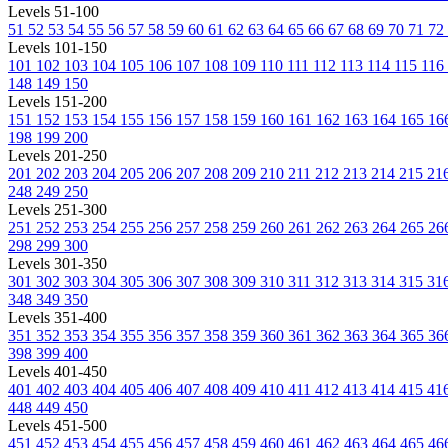
Levels 51-100
51
52
53
54
55
56
57
58
59
60
61
62
63
64
65
66
67
68
69
70
71
72
Levels 101-150
101
102
103
104
105
106
107
108
109
110
111
112
113
114
115
116
148
149
150
Levels 151-200
151
152
153
154
155
156
157
158
159
160
161
162
163
164
165
16
198
199
200
Levels 201-250
201
202
203
204
205
206
207
208
209
210
211
212
213
214
215
21
248
249
250
Levels 251-300
251
252
253
254
255
256
257
258
259
260
261
262
263
264
265
26
298
299
300
Levels 301-350
301
302
303
304
305
306
307
308
309
310
311
312
313
314
315
31
348
349
350
Levels 351-400
351
352
353
354
355
356
357
358
359
360
361
362
363
364
365
36
398
399
400
Levels 401-450
401
402
403
404
405
406
407
408
409
410
411
412
413
414
415
41
448
449
450
Levels 451-500
451
452
453
454
455
456
457
458
459
460
461
462
463
464
465
46