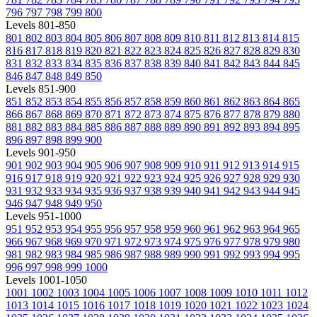
796
797
798
799
800
Levels 801-850
801
802
803
804
805
806
807
808
809
810
811
812
813
814
815
816
817
818
819
820
821
822
823
824
825
826
827
828
829
830
831
832
833
834
835
836
837
838
839
840
841
842
843
844
845
846
847
848
849
850
Levels 851-900
851
852
853
854
855
856
857
858
859
860
861
862
863
864
865
866
867
868
869
870
871
872
873
874
875
876
877
878
879
880
881
882
883
884
885
886
887
888
889
890
891
892
893
894
895
896
897
898
899
900
Levels 901-950
901
902
903
904
905
906
907
908
909
910
911
912
913
914
915
916
917
918
919
920
921
922
923
924
925
926
927
928
929
930
931
932
933
934
935
936
937
938
939
940
941
942
943
944
945
946
947
948
949
950
Levels 951-1000
951
952
953
954
955
956
957
958
959
960
961
962
963
964
965
966
967
968
969
970
971
972
973
974
975
976
977
978
979
980
981
982
983
984
985
986
987
988
989
990
991
992
993
994
995
996
997
998
999
1000
Levels 1001-1050
1001
1002
1003
1004
1005
1006
1007
1008
1009
1010
1011
1012
1013
1014
1015
1016
1017
1018
1019
1020
1021
1022
1023
1024