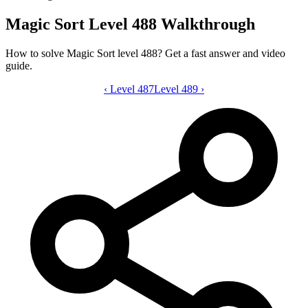
Magic Sort Level 488 Walkthrough
How to solve Magic Sort level 488? Get a fast answer and video
guide.
‹
Level 487
Magic Sort level 488 video guide
Level 489
›