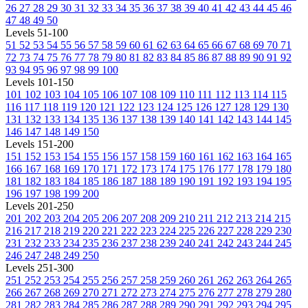
26
27
28
29
30
31
32
33
34
35
36
37
38
39
40
41
42
43
44
45
46
47
48
49
50
Levels 51-100
51
52
53
54
55
56
57
58
59
60
61
62
63
64
65
66
67
68
69
70
71
72
73
74
75
76
77
78
79
80
81
82
83
84
85
86
87
88
89
90
91
92
93
94
95
96
97
98
99
100
Levels 101-150
101
102
103
104
105
106
107
108
109
110
111
112
113
114
115
116
117
118
119
120
121
122
123
124
125
126
127
128
129
130
131
132
133
134
135
136
137
138
139
140
141
142
143
144
145
146
147
148
149
150
Levels 151-200
151
152
153
154
155
156
157
158
159
160
161
162
163
164
165
166
167
168
169
170
171
172
173
174
175
176
177
178
179
180
181
182
183
184
185
186
187
188
189
190
191
192
193
194
195
196
197
198
199
200
Levels 201-250
201
202
203
204
205
206
207
208
209
210
211
212
213
214
215
216
217
218
219
220
221
222
223
224
225
226
227
228
229
230
231
232
233
234
235
236
237
238
239
240
241
242
243
244
245
246
247
248
249
250
Levels 251-300
251
252
253
254
255
256
257
258
259
260
261
262
263
264
265
266
267
268
269
270
271
272
273
274
275
276
277
278
279
280
281
282
283
284
285
286
287
288
289
290
291
292
293
294
295