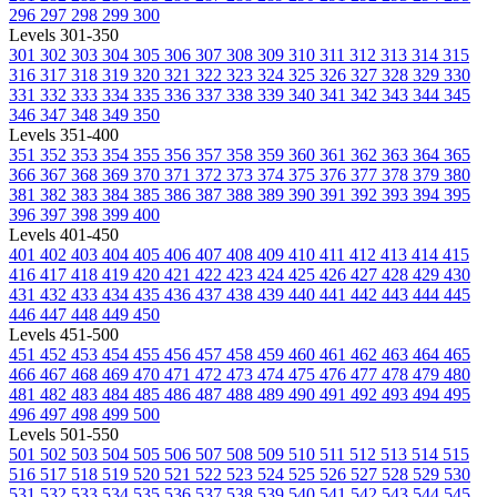
296
297
298
299
300
Levels 301-350
301
302
303
304
305
306
307
308
309
310
311
312
313
314
315
316
317
318
319
320
321
322
323
324
325
326
327
328
329
330
331
332
333
334
335
336
337
338
339
340
341
342
343
344
345
346
347
348
349
350
Levels 351-400
351
352
353
354
355
356
357
358
359
360
361
362
363
364
365
366
367
368
369
370
371
372
373
374
375
376
377
378
379
380
381
382
383
384
385
386
387
388
389
390
391
392
393
394
395
396
397
398
399
400
Levels 401-450
401
402
403
404
405
406
407
408
409
410
411
412
413
414
415
416
417
418
419
420
421
422
423
424
425
426
427
428
429
430
431
432
433
434
435
436
437
438
439
440
441
442
443
444
445
446
447
448
449
450
Levels 451-500
451
452
453
454
455
456
457
458
459
460
461
462
463
464
465
466
467
468
469
470
471
472
473
474
475
476
477
478
479
480
481
482
483
484
485
486
487
488
489
490
491
492
493
494
495
496
497
498
499
500
Levels 501-550
501
502
503
504
505
506
507
508
509
510
511
512
513
514
515
516
517
518
519
520
521
522
523
524
525
526
527
528
529
530
531
532
533
534
535
536
537
538
539
540
541
542
543
544
545