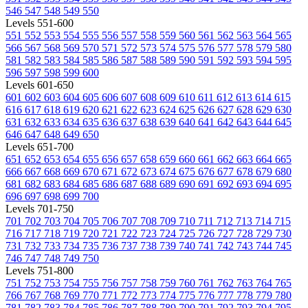
546
547
548
549
550
Levels 551-600
551
552
553
554
555
556
557
558
559
560
561
562
563
564
565
566
567
568
569
570
571
572
573
574
575
576
577
578
579
580
581
582
583
584
585
586
587
588
589
590
591
592
593
594
595
596
597
598
599
600
Levels 601-650
601
602
603
604
605
606
607
608
609
610
611
612
613
614
615
616
617
618
619
620
621
622
623
624
625
626
627
628
629
630
631
632
633
634
635
636
637
638
639
640
641
642
643
644
645
646
647
648
649
650
Levels 651-700
651
652
653
654
655
656
657
658
659
660
661
662
663
664
665
666
667
668
669
670
671
672
673
674
675
676
677
678
679
680
681
682
683
684
685
686
687
688
689
690
691
692
693
694
695
696
697
698
699
700
Levels 701-750
701
702
703
704
705
706
707
708
709
710
711
712
713
714
715
716
717
718
719
720
721
722
723
724
725
726
727
728
729
730
731
732
733
734
735
736
737
738
739
740
741
742
743
744
745
746
747
748
749
750
Levels 751-800
751
752
753
754
755
756
757
758
759
760
761
762
763
764
765
766
767
768
769
770
771
772
773
774
775
776
777
778
779
780
781
782
783
784
785
786
787
788
789
790
791
792
793
794
795