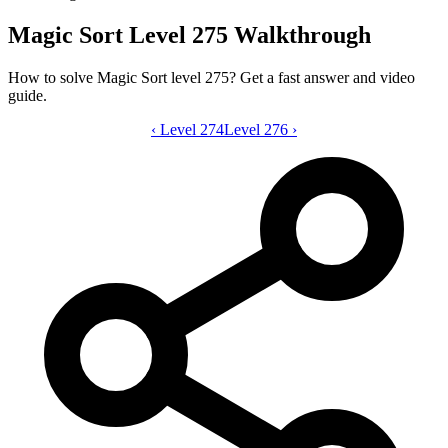
Magic Sort Level 275 Walkthrough
How to solve Magic Sort level 275? Get a fast answer and video
guide.
‹
Level 274
Magic Sort level 275 video guide
Level 276
›