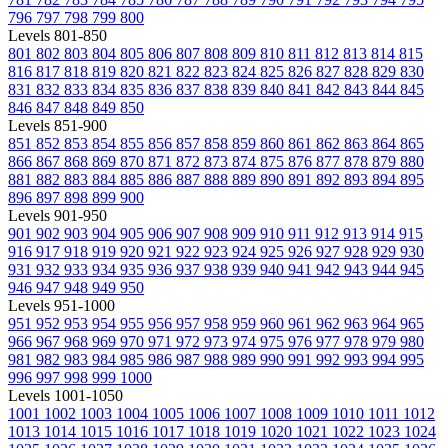
796
797
798
799
800
Levels 801-850
801
802
803
804
805
806
807
808
809
810
811
812
813
814
815
816
817
818
819
820
821
822
823
824
825
826
827
828
829
830
831
832
833
834
835
836
837
838
839
840
841
842
843
844
845
846
847
848
849
850
Levels 851-900
851
852
853
854
855
856
857
858
859
860
861
862
863
864
865
866
867
868
869
870
871
872
873
874
875
876
877
878
879
880
881
882
883
884
885
886
887
888
889
890
891
892
893
894
895
896
897
898
899
900
Levels 901-950
901
902
903
904
905
906
907
908
909
910
911
912
913
914
915
916
917
918
919
920
921
922
923
924
925
926
927
928
929
930
931
932
933
934
935
936
937
938
939
940
941
942
943
944
945
946
947
948
949
950
Levels 951-1000
951
952
953
954
955
956
957
958
959
960
961
962
963
964
965
966
967
968
969
970
971
972
973
974
975
976
977
978
979
980
981
982
983
984
985
986
987
988
989
990
991
992
993
994
995
996
997
998
999
1000
Levels 1001-1050
1001
1002
1003
1004
1005
1006
1007
1008
1009
1010
1011
1012
1013
1014
1015
1016
1017
1018
1019
1020
1021
1022
1023
1024