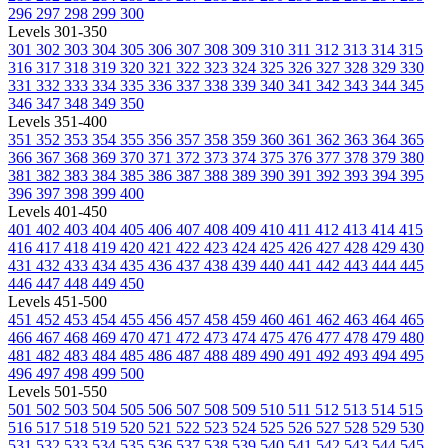
296
297
298
299
300
Levels 301-350
301
302
303
304
305
306
307
308
309
310
311
312
313
314
315
316
317
318
319
320
321
322
323
324
325
326
327
328
329
330
331
332
333
334
335
336
337
338
339
340
341
342
343
344
345
346
347
348
349
350
Levels 351-400
351
352
353
354
355
356
357
358
359
360
361
362
363
364
365
366
367
368
369
370
371
372
373
374
375
376
377
378
379
380
381
382
383
384
385
386
387
388
389
390
391
392
393
394
395
396
397
398
399
400
Levels 401-450
401
402
403
404
405
406
407
408
409
410
411
412
413
414
415
416
417
418
419
420
421
422
423
424
425
426
427
428
429
430
431
432
433
434
435
436
437
438
439
440
441
442
443
444
445
446
447
448
449
450
Levels 451-500
451
452
453
454
455
456
457
458
459
460
461
462
463
464
465
466
467
468
469
470
471
472
473
474
475
476
477
478
479
480
481
482
483
484
485
486
487
488
489
490
491
492
493
494
495
496
497
498
499
500
Levels 501-550
501
502
503
504
505
506
507
508
509
510
511
512
513
514
515
516
517
518
519
520
521
522
523
524
525
526
527
528
529
530
531
532
533
534
535
536
537
538
539
540
541
542
543
544
545