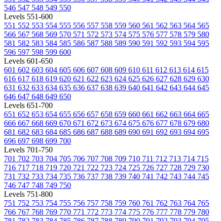
546
547
548
549
550
Levels 551-600
551
552
553
554
555
556
557
558
559
560
561
562
563
564
565
566
567
568
569
570
571
572
573
574
575
576
577
578
579
580
581
582
583
584
585
586
587
588
589
590
591
592
593
594
595
596
597
598
599
600
Levels 601-650
601
602
603
604
605
606
607
608
609
610
611
612
613
614
615
616
617
618
619
620
621
622
623
624
625
626
627
628
629
630
631
632
633
634
635
636
637
638
639
640
641
642
643
644
645
646
647
648
649
650
Levels 651-700
651
652
653
654
655
656
657
658
659
660
661
662
663
664
665
666
667
668
669
670
671
672
673
674
675
676
677
678
679
680
681
682
683
684
685
686
687
688
689
690
691
692
693
694
695
696
697
698
699
700
Levels 701-750
701
702
703
704
705
706
707
708
709
710
711
712
713
714
715
716
717
718
719
720
721
722
723
724
725
726
727
728
729
730
731
732
733
734
735
736
737
738
739
740
741
742
743
744
745
746
747
748
749
750
Levels 751-800
751
752
753
754
755
756
757
758
759
760
761
762
763
764
765
766
767
768
769
770
771
772
773
774
775
776
777
778
779
780
781
782
783
784
785
786
787
788
789
790
791
792
793
794
795