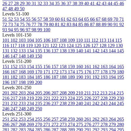
26
27
28
29
30
31
32
33
34
35
36
37
38
39
40
41
42
43
44
45
46
47
48
49
50
Levels 51-100
51
52
53
54
55
56
57
58
59
60
61
62
63
64
65
66
67
68
69
70
71
72
73
74
75
76
77
78
79
80
81
82
83
84
85
86
87
88
89
90
91
92
93
94
95
96
97
98
99
100
Levels 101-150
101
102
103
104
105
106
107
108
109
110
111
112
113
114
115
116
117
118
119
120
121
122
123
124
125
126
127
128
129
130
131
132
133
134
135
136
137
138
139
140
141
142
143
144
145
146
147
148
149
150
Levels 151-200
151
152
153
154
155
156
157
158
159
160
161
162
163
164
165
166
167
168
169
170
171
172
173
174
175
176
177
178
179
180
181
182
183
184
185
186
187
188
189
190
191
192
193
194
195
196
197
198
199
200
Levels 201-250
201
202
203
204
205
206
207
208
209
210
211
212
213
214
215
216
217
218
219
220
221
222
223
224
225
226
227
228
229
230
231
232
233
234
235
236
237
238
239
240
241
242
243
244
245
246
247
248
249
250
Levels 251-300
251
252
253
254
255
256
257
258
259
260
261
262
263
264
265
266
267
268
269
270
271
272
273
274
275
276
277
278
279
280
281
282
283
284
285
286
287
288
289
290
291
292
293
294
295