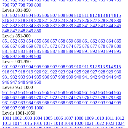
796
797
798
799
800
Levels 801-850
801
802
803
804
805
806
807
808
809
810
811
812
813
814
815
816
817
818
819
820
821
822
823
824
825
826
827
828
829
830
831
832
833
834
835
836
837
838
839
840
841
842
843
844
845
846
847
848
849
850
Levels 851-900
851
852
853
854
855
856
857
858
859
860
861
862
863
864
865
866
867
868
869
870
871
872
873
874
875
876
877
878
879
880
881
882
883
884
885
886
887
888
889
890
891
892
893
894
895
896
897
898
899
900
Levels 901-950
901
902
903
904
905
906
907
908
909
910
911
912
913
914
915
916
917
918
919
920
921
922
923
924
925
926
927
928
929
930
931
932
933
934
935
936
937
938
939
940
941
942
943
944
945
946
947
948
949
950
Levels 951-1000
951
952
953
954
955
956
957
958
959
960
961
962
963
964
965
966
967
968
969
970
971
972
973
974
975
976
977
978
979
980
981
982
983
984
985
986
987
988
989
990
991
992
993
994
995
996
997
998
999
1000
Levels 1001-1050
1001
1002
1003
1004
1005
1006
1007
1008
1009
1010
1011
1012
1013
1014
1015
1016
1017
1018
1019
1020
1021
1022
1023
1024