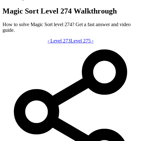
Magic Sort Level 274 Walkthrough
How to solve Magic Sort level 274? Get a fast answer and video
guide.
‹
Level 273
Magic Sort level 274 video guide
Level 275
›