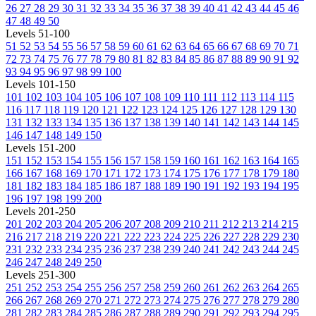
26
27
28
29
30
31
32
33
34
35
36
37
38
39
40
41
42
43
44
45
46
47
48
49
50
Levels 51-100
51
52
53
54
55
56
57
58
59
60
61
62
63
64
65
66
67
68
69
70
71
72
73
74
75
76
77
78
79
80
81
82
83
84
85
86
87
88
89
90
91
92
93
94
95
96
97
98
99
100
Levels 101-150
101
102
103
104
105
106
107
108
109
110
111
112
113
114
115
116
117
118
119
120
121
122
123
124
125
126
127
128
129
130
131
132
133
134
135
136
137
138
139
140
141
142
143
144
145
146
147
148
149
150
Levels 151-200
151
152
153
154
155
156
157
158
159
160
161
162
163
164
165
166
167
168
169
170
171
172
173
174
175
176
177
178
179
180
181
182
183
184
185
186
187
188
189
190
191
192
193
194
195
196
197
198
199
200
Levels 201-250
201
202
203
204
205
206
207
208
209
210
211
212
213
214
215
216
217
218
219
220
221
222
223
224
225
226
227
228
229
230
231
232
233
234
235
236
237
238
239
240
241
242
243
244
245
246
247
248
249
250
Levels 251-300
251
252
253
254
255
256
257
258
259
260
261
262
263
264
265
266
267
268
269
270
271
272
273
274
275
276
277
278
279
280
281
282
283
284
285
286
287
288
289
290
291
292
293
294
295