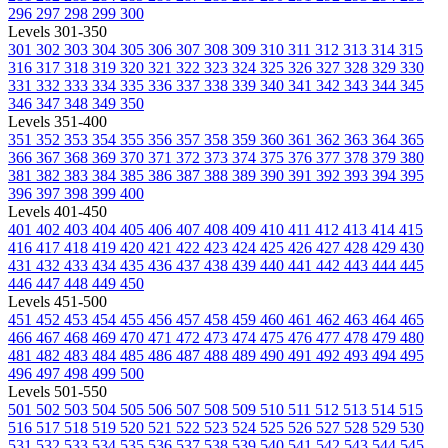
296
297
298
299
300
Levels 301-350
301
302
303
304
305
306
307
308
309
310
311
312
313
314
315
316
317
318
319
320
321
322
323
324
325
326
327
328
329
330
331
332
333
334
335
336
337
338
339
340
341
342
343
344
345
346
347
348
349
350
Levels 351-400
351
352
353
354
355
356
357
358
359
360
361
362
363
364
365
366
367
368
369
370
371
372
373
374
375
376
377
378
379
380
381
382
383
384
385
386
387
388
389
390
391
392
393
394
395
396
397
398
399
400
Levels 401-450
401
402
403
404
405
406
407
408
409
410
411
412
413
414
415
416
417
418
419
420
421
422
423
424
425
426
427
428
429
430
431
432
433
434
435
436
437
438
439
440
441
442
443
444
445
446
447
448
449
450
Levels 451-500
451
452
453
454
455
456
457
458
459
460
461
462
463
464
465
466
467
468
469
470
471
472
473
474
475
476
477
478
479
480
481
482
483
484
485
486
487
488
489
490
491
492
493
494
495
496
497
498
499
500
Levels 501-550
501
502
503
504
505
506
507
508
509
510
511
512
513
514
515
516
517
518
519
520
521
522
523
524
525
526
527
528
529
530
531
532
533
534
535
536
537
538
539
540
541
542
543
544
545