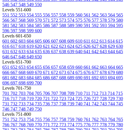
546
547
548
549
550
Levels 551-600
551
552
553
554
555
556
557
558
559
560
561
562
563
564
565
566
567
568
569
570
571
572
573
574
575
576
577
578
579
580
581
582
583
584
585
586
587
588
589
590
591
592
593
594
595
596
597
598
599
600
Levels 601-650
601
602
603
604
605
606
607
608
609
610
611
612
613
614
615
616
617
618
619
620
621
622
623
624
625
626
627
628
629
630
631
632
633
634
635
636
637
638
639
640
641
642
643
644
645
646
647
648
649
650
Levels 651-700
651
652
653
654
655
656
657
658
659
660
661
662
663
664
665
666
667
668
669
670
671
672
673
674
675
676
677
678
679
680
681
682
683
684
685
686
687
688
689
690
691
692
693
694
695
696
697
698
699
700
Levels 701-750
701
702
703
704
705
706
707
708
709
710
711
712
713
714
715
716
717
718
719
720
721
722
723
724
725
726
727
728
729
730
731
732
733
734
735
736
737
738
739
740
741
742
743
744
745
746
747
748
749
750
Levels 751-800
751
752
753
754
755
756
757
758
759
760
761
762
763
764
765
766
767
768
769
770
771
772
773
774
775
776
777
778
779
780
781
782
783
784
785
786
787
788
789
790
791
792
793
794
795