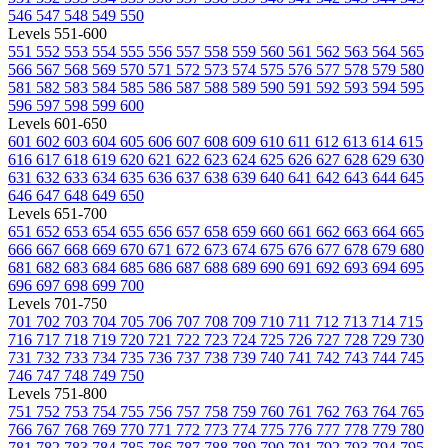
546
547
548
549
550
Levels 551-600
551
552
553
554
555
556
557
558
559
560
561
562
563
564
565
566
567
568
569
570
571
572
573
574
575
576
577
578
579
580
581
582
583
584
585
586
587
588
589
590
591
592
593
594
595
596
597
598
599
600
Levels 601-650
601
602
603
604
605
606
607
608
609
610
611
612
613
614
615
616
617
618
619
620
621
622
623
624
625
626
627
628
629
630
631
632
633
634
635
636
637
638
639
640
641
642
643
644
645
646
647
648
649
650
Levels 651-700
651
652
653
654
655
656
657
658
659
660
661
662
663
664
665
666
667
668
669
670
671
672
673
674
675
676
677
678
679
680
681
682
683
684
685
686
687
688
689
690
691
692
693
694
695
696
697
698
699
700
Levels 701-750
701
702
703
704
705
706
707
708
709
710
711
712
713
714
715
716
717
718
719
720
721
722
723
724
725
726
727
728
729
730
731
732
733
734
735
736
737
738
739
740
741
742
743
744
745
746
747
748
749
750
Levels 751-800
751
752
753
754
755
756
757
758
759
760
761
762
763
764
765
766
767
768
769
770
771
772
773
774
775
776
777
778
779
780
781
782
783
784
785
786
787
788
789
790
791
792
793
794
795