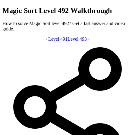
Magic Sort Level 492 Walkthrough
How to solve Magic Sort level 492? Get a fast answer and video
guide.
‹
Level 491
Magic Sort level 492 video guide
Level 493
›