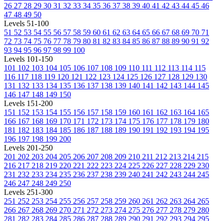
26
27
28
29
30
31
32
33
34
35
36
37
38
39
40
41
42
43
44
45
46
47
48
49
50
Levels 51-100
51
52
53
54
55
56
57
58
59
60
61
62
63
64
65
66
67
68
69
70
71
72
73
74
75
76
77
78
79
80
81
82
83
84
85
86
87
88
89
90
91
92
93
94
95
96
97
98
99
100
Levels 101-150
101
102
103
104
105
106
107
108
109
110
111
112
113
114
115
116
117
118
119
120
121
122
123
124
125
126
127
128
129
130
131
132
133
134
135
136
137
138
139
140
141
142
143
144
145
146
147
148
149
150
Levels 151-200
151
152
153
154
155
156
157
158
159
160
161
162
163
164
165
166
167
168
169
170
171
172
173
174
175
176
177
178
179
180
181
182
183
184
185
186
187
188
189
190
191
192
193
194
195
196
197
198
199
200
Levels 201-250
201
202
203
204
205
206
207
208
209
210
211
212
213
214
215
216
217
218
219
220
221
222
223
224
225
226
227
228
229
230
231
232
233
234
235
236
237
238
239
240
241
242
243
244
245
246
247
248
249
250
Levels 251-300
251
252
253
254
255
256
257
258
259
260
261
262
263
264
265
266
267
268
269
270
271
272
273
274
275
276
277
278
279
280
281
282
283
284
285
286
287
288
289
290
291
292
293
294
295