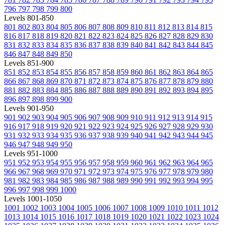
796
797
798
799
800
Levels 801-850
801
802
803
804
805
806
807
808
809
810
811
812
813
814
815
816
817
818
819
820
821
822
823
824
825
826
827
828
829
830
831
832
833
834
835
836
837
838
839
840
841
842
843
844
845
846
847
848
849
850
Levels 851-900
851
852
853
854
855
856
857
858
859
860
861
862
863
864
865
866
867
868
869
870
871
872
873
874
875
876
877
878
879
880
881
882
883
884
885
886
887
888
889
890
891
892
893
894
895
896
897
898
899
900
Levels 901-950
901
902
903
904
905
906
907
908
909
910
911
912
913
914
915
916
917
918
919
920
921
922
923
924
925
926
927
928
929
930
931
932
933
934
935
936
937
938
939
940
941
942
943
944
945
946
947
948
949
950
Levels 951-1000
951
952
953
954
955
956
957
958
959
960
961
962
963
964
965
966
967
968
969
970
971
972
973
974
975
976
977
978
979
980
981
982
983
984
985
986
987
988
989
990
991
992
993
994
995
996
997
998
999
1000
Levels 1001-1050
1001
1002
1003
1004
1005
1006
1007
1008
1009
1010
1011
1012
1013
1014
1015
1016
1017
1018
1019
1020
1021
1022
1023
1024