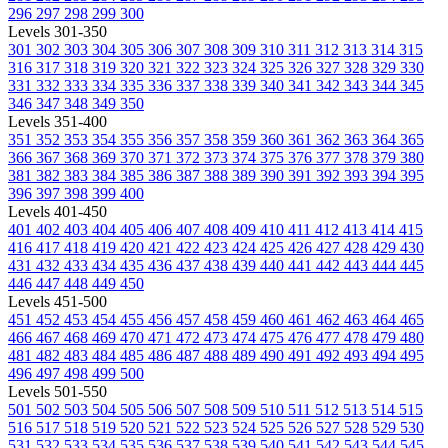
296
297
298
299
300
Levels 301-350
301
302
303
304
305
306
307
308
309
310
311
312
313
314
315
316
317
318
319
320
321
322
323
324
325
326
327
328
329
330
331
332
333
334
335
336
337
338
339
340
341
342
343
344
345
346
347
348
349
350
Levels 351-400
351
352
353
354
355
356
357
358
359
360
361
362
363
364
365
366
367
368
369
370
371
372
373
374
375
376
377
378
379
380
381
382
383
384
385
386
387
388
389
390
391
392
393
394
395
396
397
398
399
400
Levels 401-450
401
402
403
404
405
406
407
408
409
410
411
412
413
414
415
416
417
418
419
420
421
422
423
424
425
426
427
428
429
430
431
432
433
434
435
436
437
438
439
440
441
442
443
444
445
446
447
448
449
450
Levels 451-500
451
452
453
454
455
456
457
458
459
460
461
462
463
464
465
466
467
468
469
470
471
472
473
474
475
476
477
478
479
480
481
482
483
484
485
486
487
488
489
490
491
492
493
494
495
496
497
498
499
500
Levels 501-550
501
502
503
504
505
506
507
508
509
510
511
512
513
514
515
516
517
518
519
520
521
522
523
524
525
526
527
528
529
530
531
532
533
534
535
536
537
538
539
540
541
542
543
544
545