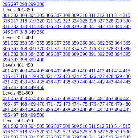
296
297
298
299
300
Levels 301-350
301
302
303
304
305
306
307
308
309
310
311
312
313
314
315
316
317
318
319
320
321
322
323
324
325
326
327
328
329
330
331
332
333
334
335
336
337
338
339
340
341
342
343
344
345
346
347
348
349
350
Levels 351-400
351
352
353
354
355
356
357
358
359
360
361
362
363
364
365
366
367
368
369
370
371
372
373
374
375
376
377
378
379
380
381
382
383
384
385
386
387
388
389
390
391
392
393
394
395
396
397
398
399
400
Levels 401-450
401
402
403
404
405
406
407
408
409
410
411
412
413
414
415
416
417
418
419
420
421
422
423
424
425
426
427
428
429
430
431
432
433
434
435
436
437
438
439
440
441
442
443
444
445
446
447
448
449
450
Levels 451-500
451
452
453
454
455
456
457
458
459
460
461
462
463
464
465
466
467
468
469
470
471
472
473
474
475
476
477
478
479
480
481
482
483
484
485
486
487
488
489
490
491
492
493
494
495
496
497
498
499
500
Levels 501-550
501
502
503
504
505
506
507
508
509
510
511
512
513
514
515
516
517
518
519
520
521
522
523
524
525
526
527
528
529
530
531
532
533
534
535
536
537
538
539
540
541
542
543
544
545