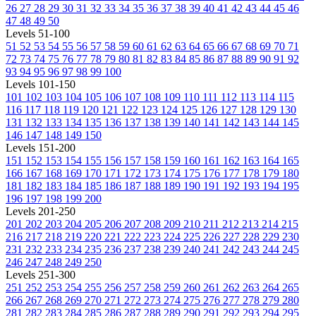
26
27
28
29
30
31
32
33
34
35
36
37
38
39
40
41
42
43
44
45
46
47
48
49
50
Levels 51-100
51
52
53
54
55
56
57
58
59
60
61
62
63
64
65
66
67
68
69
70
71
72
73
74
75
76
77
78
79
80
81
82
83
84
85
86
87
88
89
90
91
92
93
94
95
96
97
98
99
100
Levels 101-150
101
102
103
104
105
106
107
108
109
110
111
112
113
114
115
116
117
118
119
120
121
122
123
124
125
126
127
128
129
130
131
132
133
134
135
136
137
138
139
140
141
142
143
144
145
146
147
148
149
150
Levels 151-200
151
152
153
154
155
156
157
158
159
160
161
162
163
164
165
166
167
168
169
170
171
172
173
174
175
176
177
178
179
180
181
182
183
184
185
186
187
188
189
190
191
192
193
194
195
196
197
198
199
200
Levels 201-250
201
202
203
204
205
206
207
208
209
210
211
212
213
214
215
216
217
218
219
220
221
222
223
224
225
226
227
228
229
230
231
232
233
234
235
236
237
238
239
240
241
242
243
244
245
246
247
248
249
250
Levels 251-300
251
252
253
254
255
256
257
258
259
260
261
262
263
264
265
266
267
268
269
270
271
272
273
274
275
276
277
278
279
280
281
282
283
284
285
286
287
288
289
290
291
292
293
294
295