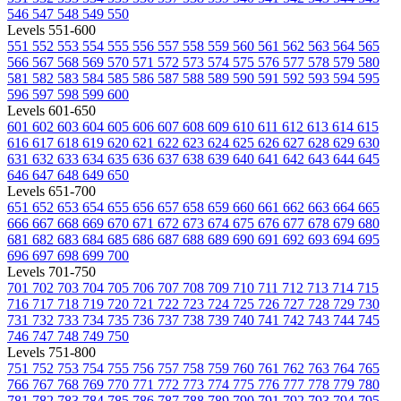
546
547
548
549
550
Levels 551-600
551
552
553
554
555
556
557
558
559
560
561
562
563
564
565
566
567
568
569
570
571
572
573
574
575
576
577
578
579
580
581
582
583
584
585
586
587
588
589
590
591
592
593
594
595
596
597
598
599
600
Levels 601-650
601
602
603
604
605
606
607
608
609
610
611
612
613
614
615
616
617
618
619
620
621
622
623
624
625
626
627
628
629
630
631
632
633
634
635
636
637
638
639
640
641
642
643
644
645
646
647
648
649
650
Levels 651-700
651
652
653
654
655
656
657
658
659
660
661
662
663
664
665
666
667
668
669
670
671
672
673
674
675
676
677
678
679
680
681
682
683
684
685
686
687
688
689
690
691
692
693
694
695
696
697
698
699
700
Levels 701-750
701
702
703
704
705
706
707
708
709
710
711
712
713
714
715
716
717
718
719
720
721
722
723
724
725
726
727
728
729
730
731
732
733
734
735
736
737
738
739
740
741
742
743
744
745
746
747
748
749
750
Levels 751-800
751
752
753
754
755
756
757
758
759
760
761
762
763
764
765
766
767
768
769
770
771
772
773
774
775
776
777
778
779
780
781
782
783
784
785
786
787
788
789
790
791
792
793
794
795