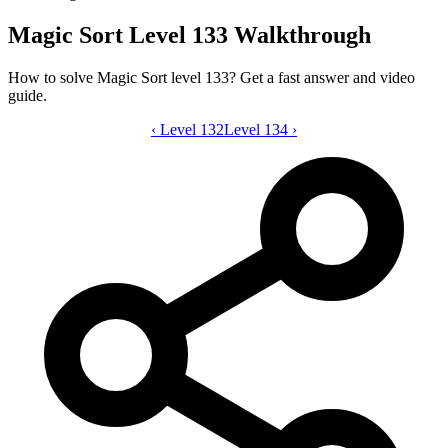
Magic Sort Level 133 Walkthrough
How to solve Magic Sort level 133? Get a fast answer and video
guide.
‹
Level 132
Magic Sort level 133 video guide
Level 134
›