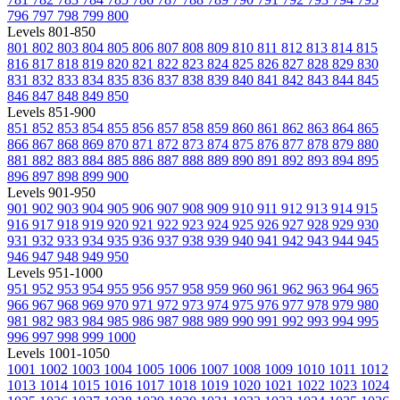
796
797
798
799
800
Levels 801-850
801
802
803
804
805
806
807
808
809
810
811
812
813
814
815
816
817
818
819
820
821
822
823
824
825
826
827
828
829
830
831
832
833
834
835
836
837
838
839
840
841
842
843
844
845
846
847
848
849
850
Levels 851-900
851
852
853
854
855
856
857
858
859
860
861
862
863
864
865
866
867
868
869
870
871
872
873
874
875
876
877
878
879
880
881
882
883
884
885
886
887
888
889
890
891
892
893
894
895
896
897
898
899
900
Levels 901-950
901
902
903
904
905
906
907
908
909
910
911
912
913
914
915
916
917
918
919
920
921
922
923
924
925
926
927
928
929
930
931
932
933
934
935
936
937
938
939
940
941
942
943
944
945
946
947
948
949
950
Levels 951-1000
951
952
953
954
955
956
957
958
959
960
961
962
963
964
965
966
967
968
969
970
971
972
973
974
975
976
977
978
979
980
981
982
983
984
985
986
987
988
989
990
991
992
993
994
995
996
997
998
999
1000
Levels 1001-1050
1001
1002
1003
1004
1005
1006
1007
1008
1009
1010
1011
1012
1013
1014
1015
1016
1017
1018
1019
1020
1021
1022
1023
1024