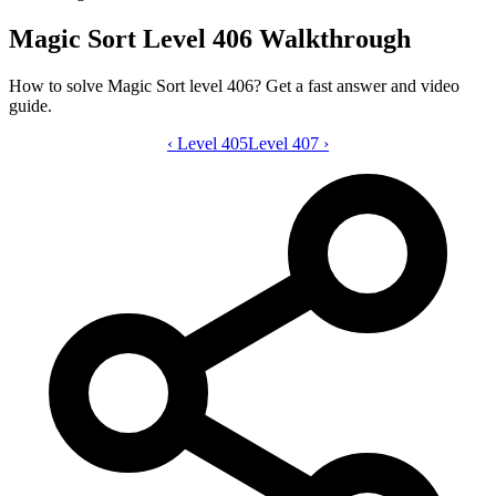
Magic Sort Level 406 Walkthrough
How to solve Magic Sort level 406? Get a fast answer and video
guide.
‹
Level 405
Magic Sort level 406 video guide
Level 407
›