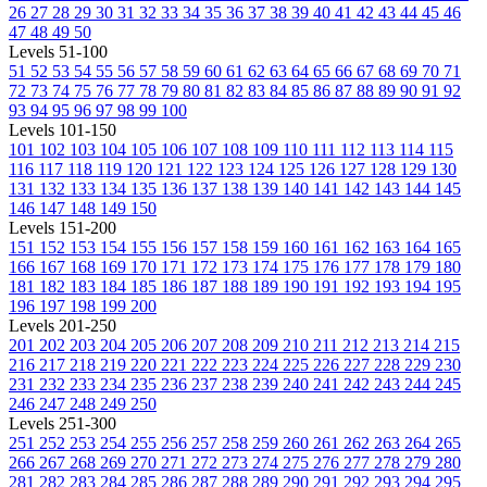
26
27
28
29
30
31
32
33
34
35
36
37
38
39
40
41
42
43
44
45
46
47
48
49
50
Levels 51-100
51
52
53
54
55
56
57
58
59
60
61
62
63
64
65
66
67
68
69
70
71
72
73
74
75
76
77
78
79
80
81
82
83
84
85
86
87
88
89
90
91
92
93
94
95
96
97
98
99
100
Levels 101-150
101
102
103
104
105
106
107
108
109
110
111
112
113
114
115
116
117
118
119
120
121
122
123
124
125
126
127
128
129
130
131
132
133
134
135
136
137
138
139
140
141
142
143
144
145
146
147
148
149
150
Levels 151-200
151
152
153
154
155
156
157
158
159
160
161
162
163
164
165
166
167
168
169
170
171
172
173
174
175
176
177
178
179
180
181
182
183
184
185
186
187
188
189
190
191
192
193
194
195
196
197
198
199
200
Levels 201-250
201
202
203
204
205
206
207
208
209
210
211
212
213
214
215
216
217
218
219
220
221
222
223
224
225
226
227
228
229
230
231
232
233
234
235
236
237
238
239
240
241
242
243
244
245
246
247
248
249
250
Levels 251-300
251
252
253
254
255
256
257
258
259
260
261
262
263
264
265
266
267
268
269
270
271
272
273
274
275
276
277
278
279
280
281
282
283
284
285
286
287
288
289
290
291
292
293
294
295