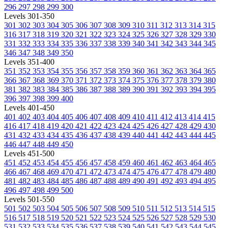
296
297
298
299
300
Levels 301-350
301
302
303
304
305
306
307
308
309
310
311
312
313
314
315
316
317
318
319
320
321
322
323
324
325
326
327
328
329
330
331
332
333
334
335
336
337
338
339
340
341
342
343
344
345
346
347
348
349
350
Levels 351-400
351
352
353
354
355
356
357
358
359
360
361
362
363
364
365
366
367
368
369
370
371
372
373
374
375
376
377
378
379
380
381
382
383
384
385
386
387
388
389
390
391
392
393
394
395
396
397
398
399
400
Levels 401-450
401
402
403
404
405
406
407
408
409
410
411
412
413
414
415
416
417
418
419
420
421
422
423
424
425
426
427
428
429
430
431
432
433
434
435
436
437
438
439
440
441
442
443
444
445
446
447
448
449
450
Levels 451-500
451
452
453
454
455
456
457
458
459
460
461
462
463
464
465
466
467
468
469
470
471
472
473
474
475
476
477
478
479
480
481
482
483
484
485
486
487
488
489
490
491
492
493
494
495
496
497
498
499
500
Levels 501-550
501
502
503
504
505
506
507
508
509
510
511
512
513
514
515
516
517
518
519
520
521
522
523
524
525
526
527
528
529
530
531
532
533
534
535
536
537
538
539
540
541
542
543
544
545