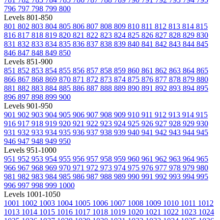
796
797
798
799
800
Levels 801-850
801
802
803
804
805
806
807
808
809
810
811
812
813
814
815
816
817
818
819
820
821
822
823
824
825
826
827
828
829
830
831
832
833
834
835
836
837
838
839
840
841
842
843
844
845
846
847
848
849
850
Levels 851-900
851
852
853
854
855
856
857
858
859
860
861
862
863
864
865
866
867
868
869
870
871
872
873
874
875
876
877
878
879
880
881
882
883
884
885
886
887
888
889
890
891
892
893
894
895
896
897
898
899
900
Levels 901-950
901
902
903
904
905
906
907
908
909
910
911
912
913
914
915
916
917
918
919
920
921
922
923
924
925
926
927
928
929
930
931
932
933
934
935
936
937
938
939
940
941
942
943
944
945
946
947
948
949
950
Levels 951-1000
951
952
953
954
955
956
957
958
959
960
961
962
963
964
965
966
967
968
969
970
971
972
973
974
975
976
977
978
979
980
981
982
983
984
985
986
987
988
989
990
991
992
993
994
995
996
997
998
999
1000
Levels 1001-1050
1001
1002
1003
1004
1005
1006
1007
1008
1009
1010
1011
1012
1013
1014
1015
1016
1017
1018
1019
1020
1021
1022
1023
1024