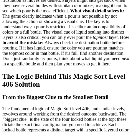
frustration as moves are denied. Players might also get stuck when
they have several bottles with similar color mixes, making it hard to
see which pour is the most efficient.
What visual detail solves it:
The game clearly indicates when a pour is not possible by not
allowing the action or showing a visual cue. The key is to
understand
why
a pour is restricted. It's either an incompatibility of
colors or a full bottle. The visual cue of liquid settling into distinct
layers is also critical; you can only ever pour the
topmost
layer.
How
to avoid the mistake:
Always check the destination bottle before
pouring. If it has liquid, ensure the color you are pouring matches
the topmost color in that bottle. If it's full, find another destination.
Don't just randomly try pours; think about what liquid you need
next
in a specific bottle and then plan your moves to get it there.
The Logic Behind This Magic Sort Level
406 Solution
From the Biggest Clue to the Smallest Detail
The fundamental logic of Magic Sort level 406, and similar levels,
revolves around working from the desired outcome backward. The
"biggest clue" is the state of the four locked bottles at the top; these
dictate the exact final configuration you need to achieve. Each
locked bottle represents a distinct target with a specific layered color