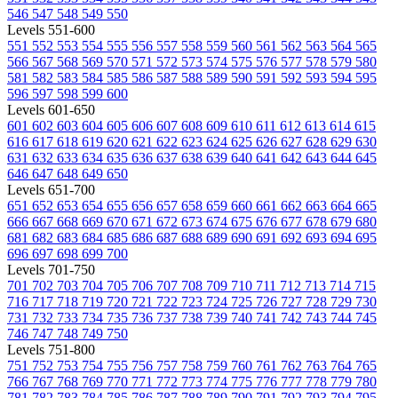
546
547
548
549
550
Levels 551-600
551
552
553
554
555
556
557
558
559
560
561
562
563
564
565
566
567
568
569
570
571
572
573
574
575
576
577
578
579
580
581
582
583
584
585
586
587
588
589
590
591
592
593
594
595
596
597
598
599
600
Levels 601-650
601
602
603
604
605
606
607
608
609
610
611
612
613
614
615
616
617
618
619
620
621
622
623
624
625
626
627
628
629
630
631
632
633
634
635
636
637
638
639
640
641
642
643
644
645
646
647
648
649
650
Levels 651-700
651
652
653
654
655
656
657
658
659
660
661
662
663
664
665
666
667
668
669
670
671
672
673
674
675
676
677
678
679
680
681
682
683
684
685
686
687
688
689
690
691
692
693
694
695
696
697
698
699
700
Levels 701-750
701
702
703
704
705
706
707
708
709
710
711
712
713
714
715
716
717
718
719
720
721
722
723
724
725
726
727
728
729
730
731
732
733
734
735
736
737
738
739
740
741
742
743
744
745
746
747
748
749
750
Levels 751-800
751
752
753
754
755
756
757
758
759
760
761
762
763
764
765
766
767
768
769
770
771
772
773
774
775
776
777
778
779
780
781
782
783
784
785
786
787
788
789
790
791
792
793
794
795