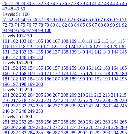
26
27
28
29
30
31
32
33
34
35
36
37
38
39
40
41
42
43
44
45
46
47
48
49
50
Levels 51-100
51
52
53
54
55
56
57
58
59
60
61
62
63
64
65
66
67
68
69
70
71
72
73
74
75
76
77
78
79
80
81
82
83
84
85
86
87
88
89
90
91
92
93
94
95
96
97
98
99
100
Levels 101-150
101
102
103
104
105
106
107
108
109
110
111
112
113
114
115
116
117
118
119
120
121
122
123
124
125
126
127
128
129
130
131
132
133
134
135
136
137
138
139
140
141
142
143
144
145
146
147
148
149
150
Levels 151-200
151
152
153
154
155
156
157
158
159
160
161
162
163
164
165
166
167
168
169
170
171
172
173
174
175
176
177
178
179
180
181
182
183
184
185
186
187
188
189
190
191
192
193
194
195
196
197
198
199
200
Levels 201-250
201
202
203
204
205
206
207
208
209
210
211
212
213
214
215
216
217
218
219
220
221
222
223
224
225
226
227
228
229
230
231
232
233
234
235
236
237
238
239
240
241
242
243
244
245
246
247
248
249
250
Levels 251-300
251
252
253
254
255
256
257
258
259
260
261
262
263
264
265
266
267
268
269
270
271
272
273
274
275
276
277
278
279
280
281
282
283
284
285
286
287
288
289
290
291
292
293
294
295