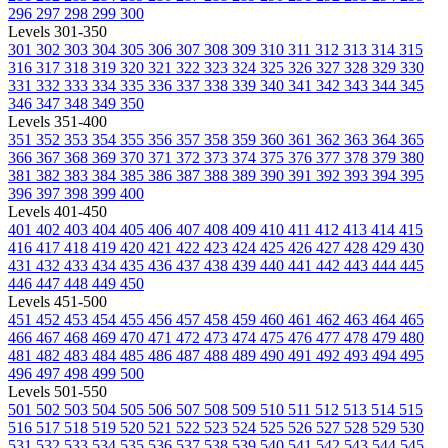
296
297
298
299
300
Levels 301-350
301
302
303
304
305
306
307
308
309
310
311
312
313
314
315
316
317
318
319
320
321
322
323
324
325
326
327
328
329
330
331
332
333
334
335
336
337
338
339
340
341
342
343
344
345
346
347
348
349
350
Levels 351-400
351
352
353
354
355
356
357
358
359
360
361
362
363
364
365
366
367
368
369
370
371
372
373
374
375
376
377
378
379
380
381
382
383
384
385
386
387
388
389
390
391
392
393
394
395
396
397
398
399
400
Levels 401-450
401
402
403
404
405
406
407
408
409
410
411
412
413
414
415
416
417
418
419
420
421
422
423
424
425
426
427
428
429
430
431
432
433
434
435
436
437
438
439
440
441
442
443
444
445
446
447
448
449
450
Levels 451-500
451
452
453
454
455
456
457
458
459
460
461
462
463
464
465
466
467
468
469
470
471
472
473
474
475
476
477
478
479
480
481
482
483
484
485
486
487
488
489
490
491
492
493
494
495
496
497
498
499
500
Levels 501-550
501
502
503
504
505
506
507
508
509
510
511
512
513
514
515
516
517
518
519
520
521
522
523
524
525
526
527
528
529
530
531
532
533
534
535
536
537
538
539
540
541
542
543
544
545