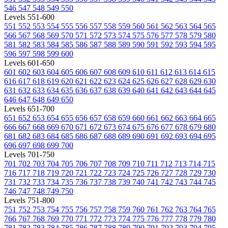
546
547
548
549
550
Levels 551-600
551
552
553
554
555
556
557
558
559
560
561
562
563
564
565
566
567
568
569
570
571
572
573
574
575
576
577
578
579
580
581
582
583
584
585
586
587
588
589
590
591
592
593
594
595
596
597
598
599
600
Levels 601-650
601
602
603
604
605
606
607
608
609
610
611
612
613
614
615
616
617
618
619
620
621
622
623
624
625
626
627
628
629
630
631
632
633
634
635
636
637
638
639
640
641
642
643
644
645
646
647
648
649
650
Levels 651-700
651
652
653
654
655
656
657
658
659
660
661
662
663
664
665
666
667
668
669
670
671
672
673
674
675
676
677
678
679
680
681
682
683
684
685
686
687
688
689
690
691
692
693
694
695
696
697
698
699
700
Levels 701-750
701
702
703
704
705
706
707
708
709
710
711
712
713
714
715
716
717
718
719
720
721
722
723
724
725
726
727
728
729
730
731
732
733
734
735
736
737
738
739
740
741
742
743
744
745
746
747
748
749
750
Levels 751-800
751
752
753
754
755
756
757
758
759
760
761
762
763
764
765
766
767
768
769
770
771
772
773
774
775
776
777
778
779
780
781
782
783
784
785
786
787
788
789
790
791
792
793
794
795