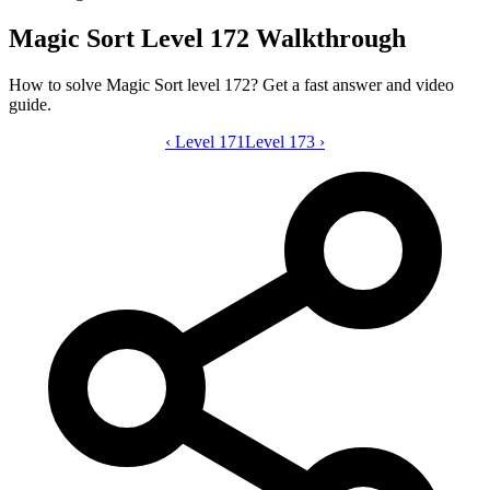
Magic Sort Level 172 Walkthrough
How to solve Magic Sort level 172? Get a fast answer and video
guide.
‹
Level 171
Magic Sort level 172 video guide
Level 173
›