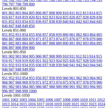
796
797
798
799
800
Levels 801-850
801
802
803
804
805
806
807
808
809
810
811
812
813
814
815
816
817
818
819
820
821
822
823
824
825
826
827
828
829
830
831
832
833
834
835
836
837
838
839
840
841
842
843
844
845
846
847
848
849
850
Levels 851-900
851
852
853
854
855
856
857
858
859
860
861
862
863
864
865
866
867
868
869
870
871
872
873
874
875
876
877
878
879
880
881
882
883
884
885
886
887
888
889
890
891
892
893
894
895
896
897
898
899
900
Levels 901-950
901
902
903
904
905
906
907
908
909
910
911
912
913
914
915
916
917
918
919
920
921
922
923
924
925
926
927
928
929
930
931
932
933
934
935
936
937
938
939
940
941
942
943
944
945
946
947
948
949
950
Levels 951-1000
951
952
953
954
955
956
957
958
959
960
961
962
963
964
965
966
967
968
969
970
971
972
973
974
975
976
977
978
979
980
981
982
983
984
985
986
987
988
989
990
991
992
993
994
995
996
997
998
999
1000
Levels 1001-1050
1001
1002
1003
1004
1005
1006
1007
1008
1009
1010
1011
1012
1013
1014
1015
1016
1017
1018
1019
1020
1021
1022
1023
1024