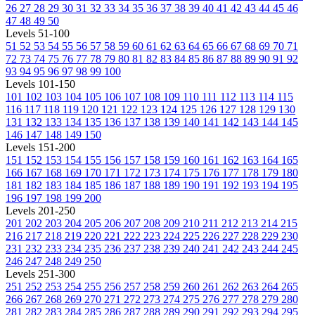
26
27
28
29
30
31
32
33
34
35
36
37
38
39
40
41
42
43
44
45
46
47
48
49
50
Levels 51-100
51
52
53
54
55
56
57
58
59
60
61
62
63
64
65
66
67
68
69
70
71
72
73
74
75
76
77
78
79
80
81
82
83
84
85
86
87
88
89
90
91
92
93
94
95
96
97
98
99
100
Levels 101-150
101
102
103
104
105
106
107
108
109
110
111
112
113
114
115
116
117
118
119
120
121
122
123
124
125
126
127
128
129
130
131
132
133
134
135
136
137
138
139
140
141
142
143
144
145
146
147
148
149
150
Levels 151-200
151
152
153
154
155
156
157
158
159
160
161
162
163
164
165
166
167
168
169
170
171
172
173
174
175
176
177
178
179
180
181
182
183
184
185
186
187
188
189
190
191
192
193
194
195
196
197
198
199
200
Levels 201-250
201
202
203
204
205
206
207
208
209
210
211
212
213
214
215
216
217
218
219
220
221
222
223
224
225
226
227
228
229
230
231
232
233
234
235
236
237
238
239
240
241
242
243
244
245
246
247
248
249
250
Levels 251-300
251
252
253
254
255
256
257
258
259
260
261
262
263
264
265
266
267
268
269
270
271
272
273
274
275
276
277
278
279
280
281
282
283
284
285
286
287
288
289
290
291
292
293
294
295