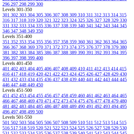
296
297
298
299
300
Levels 301-350
301
302
303
304
305
306
307
308
309
310
311
312
313
314
315
316
317
318
319
320
321
322
323
324
325
326
327
328
329
330
331
332
333
334
335
336
337
338
339
340
341
342
343
344
345
346
347
348
349
350
Levels 351-400
351
352
353
354
355
356
357
358
359
360
361
362
363
364
365
366
367
368
369
370
371
372
373
374
375
376
377
378
379
380
381
382
383
384
385
386
387
388
389
390
391
392
393
394
395
396
397
398
399
400
Levels 401-450
401
402
403
404
405
406
407
408
409
410
411
412
413
414
415
416
417
418
419
420
421
422
423
424
425
426
427
428
429
430
431
432
433
434
435
436
437
438
439
440
441
442
443
444
445
446
447
448
449
450
Levels 451-500
451
452
453
454
455
456
457
458
459
460
461
462
463
464
465
466
467
468
469
470
471
472
473
474
475
476
477
478
479
480
481
482
483
484
485
486
487
488
489
490
491
492
493
494
495
496
497
498
499
500
Levels 501-550
501
502
503
504
505
506
507
508
509
510
511
512
513
514
515
516
517
518
519
520
521
522
523
524
525
526
527
528
529
530
531
532
533
534
535
536
537
538
539
540
541
542
543
544
545