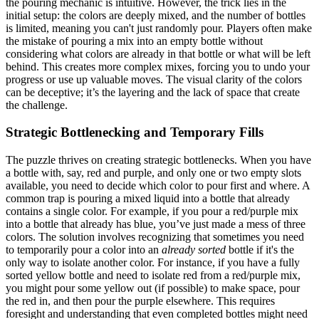
the pouring mechanic is intuitive. However, the trick lies in the
initial setup: the colors are deeply mixed, and the number of bottles
is limited, meaning you can't just randomly pour. Players often make
the mistake of pouring a mix into an empty bottle without
considering what colors are already in that bottle or what will be left
behind. This creates more complex mixes, forcing you to undo your
progress or use up valuable moves. The visual clarity of the colors
can be deceptive; it’s the layering and the lack of space that create
the challenge.
Strategic Bottlenecking and Temporary Fills
The puzzle thrives on creating strategic bottlenecks. When you have
a bottle with, say, red and purple, and only one or two empty slots
available, you need to decide which color to pour first and where. A
common trap is pouring a mixed liquid into a bottle that already
contains a single color. For example, if you pour a red/purple mix
into a bottle that already has blue, you’ve just made a mess of three
colors. The solution involves recognizing that sometimes you need
to temporarily pour a color into an
already sorted
bottle if it's the
only way to isolate another color. For instance, if you have a fully
sorted yellow bottle and need to isolate red from a red/purple mix,
you might pour some yellow out (if possible) to make space, pour
the red in, and then pour the purple elsewhere. This requires
foresight and understanding that even completed bottles might need