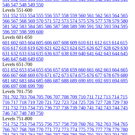
546
547
548
549
550
Levels 551-600
551
552
553
554
555
556
557
558
559
560
561
562
563
564
565
566
567
568
569
570
571
572
573
574
575
576
577
578
579
580
581
582
583
584
585
586
587
588
589
590
591
592
593
594
595
596
597
598
599
600
Levels 601-650
601
602
603
604
605
606
607
608
609
610
611
612
613
614
615
616
617
618
619
620
621
622
623
624
625
626
627
628
629
630
631
632
633
634
635
636
637
638
639
640
641
642
643
644
645
646
647
648
649
650
Levels 651-700
651
652
653
654
655
656
657
658
659
660
661
662
663
664
665
666
667
668
669
670
671
672
673
674
675
676
677
678
679
680
681
682
683
684
685
686
687
688
689
690
691
692
693
694
695
696
697
698
699
700
Levels 701-750
701
702
703
704
705
706
707
708
709
710
711
712
713
714
715
716
717
718
719
720
721
722
723
724
725
726
727
728
729
730
731
732
733
734
735
736
737
738
739
740
741
742
743
744
745
746
747
748
749
750
Levels 751-800
751
752
753
754
755
756
757
758
759
760
761
762
763
764
765
766
767
768
769
770
771
772
773
774
775
776
777
778
779
780
781
782
783
784
785
786
787
788
789
790
791
792
793
794
795