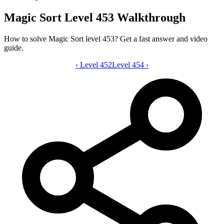
Magic Sort Level 453 Walkthrough
How to solve Magic Sort level 453? Get a fast answer and video
guide.
‹
Level 452
Magic Sort level 453 video guide
Level 454
›