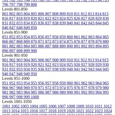
796
797
798
799
800
Levels 801-850
801
802
803
804
805
806
807
808
809
810
811
812
813
814
815
816
817
818
819
820
821
822
823
824
825
826
827
828
829
830
831
832
833
834
835
836
837
838
839
840
841
842
843
844
845
846
847
848
849
850
Levels 851-900
851
852
853
854
855
856
857
858
859
860
861
862
863
864
865
866
867
868
869
870
871
872
873
874
875
876
877
878
879
880
881
882
883
884
885
886
887
888
889
890
891
892
893
894
895
896
897
898
899
900
Levels 901-950
901
902
903
904
905
906
907
908
909
910
911
912
913
914
915
916
917
918
919
920
921
922
923
924
925
926
927
928
929
930
931
932
933
934
935
936
937
938
939
940
941
942
943
944
945
946
947
948
949
950
Levels 951-1000
951
952
953
954
955
956
957
958
959
960
961
962
963
964
965
966
967
968
969
970
971
972
973
974
975
976
977
978
979
980
981
982
983
984
985
986
987
988
989
990
991
992
993
994
995
996
997
998
999
1000
Levels 1001-1050
1001
1002
1003
1004
1005
1006
1007
1008
1009
1010
1011
1012
1013
1014
1015
1016
1017
1018
1019
1020
1021
1022
1023
1024