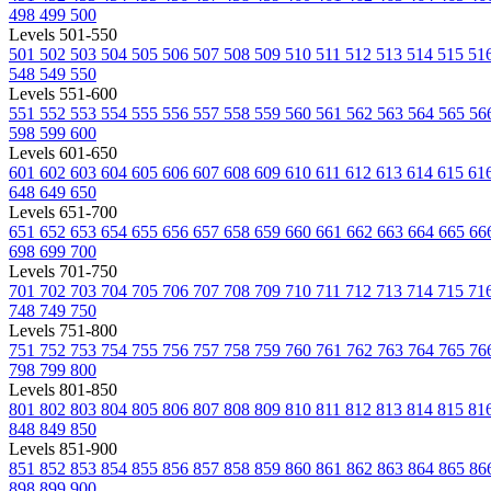
498
499
500
Levels 501-550
501
502
503
504
505
506
507
508
509
510
511
512
513
514
515
51
548
549
550
Levels 551-600
551
552
553
554
555
556
557
558
559
560
561
562
563
564
565
56
598
599
600
Levels 601-650
601
602
603
604
605
606
607
608
609
610
611
612
613
614
615
61
648
649
650
Levels 651-700
651
652
653
654
655
656
657
658
659
660
661
662
663
664
665
66
698
699
700
Levels 701-750
701
702
703
704
705
706
707
708
709
710
711
712
713
714
715
71
748
749
750
Levels 751-800
751
752
753
754
755
756
757
758
759
760
761
762
763
764
765
76
798
799
800
Levels 801-850
801
802
803
804
805
806
807
808
809
810
811
812
813
814
815
81
848
849
850
Levels 851-900
851
852
853
854
855
856
857
858
859
860
861
862
863
864
865
86
898
899
900