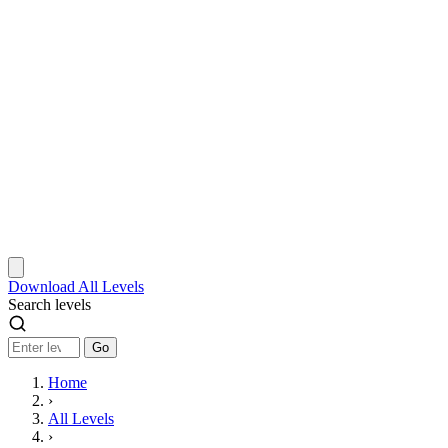
Download
All Levels
Search levels
Go
Home
›
All Levels
›