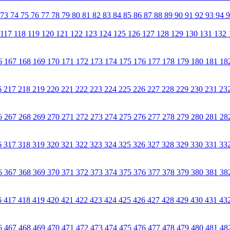
73
74
75
76
77
78
79
80
81
82
83
84
85
86
87
88
89
90
91
92
93
94
117
118
119
120
121
122
123
124
125
126
127
128
129
130
131
132
6
167
168
169
170
171
172
173
174
175
176
177
178
179
180
181
18
6
217
218
219
220
221
222
223
224
225
226
227
228
229
230
231
23
6
267
268
269
270
271
272
273
274
275
276
277
278
279
280
281
28
6
317
318
319
320
321
322
323
324
325
326
327
328
329
330
331
33
6
367
368
369
370
371
372
373
374
375
376
377
378
379
380
381
38
6
417
418
419
420
421
422
423
424
425
426
427
428
429
430
431
43
6
467
468
469
470
471
472
473
474
475
476
477
478
479
480
481
48