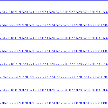
6
517
518
519
520
521
522
523
524
525
526
527
528
529
530
531
53
6
567
568
569
570
571
572
573
574
575
576
577
578
579
580
581
58
6
617
618
619
620
621
622
623
624
625
626
627
628
629
630
631
63
6
667
668
669
670
671
672
673
674
675
676
677
678
679
680
681
68
6
717
718
719
720
721
722
723
724
725
726
727
728
729
730
731
73
6
767
768
769
770
771
772
773
774
775
776
777
778
779
780
781
78
6
817
818
819
820
821
822
823
824
825
826
827
828
829
830
831
83
6
867
868
869
870
871
872
873
874
875
876
877
878
879
880
881
88