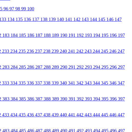
95
96
97
98
99
100
133
134
135
136
137
138
139
140
141
142
143
144
145
146
147
2
183
184
185
186
187
188
189
190
191
192
193
194
195
196
197
2
233
234
235
236
237
238
239
240
241
242
243
244
245
246
247
2
283
284
285
286
287
288
289
290
291
292
293
294
295
296
297
2
333
334
335
336
337
338
339
340
341
342
343
344
345
346
347
2
383
384
385
386
387
388
389
390
391
392
393
394
395
396
397
2
433
434
435
436
437
438
439
440
441
442
443
444
445
446
447
2
483
484
485
486
487
488
489
490
491
492
493
494
495
496
497