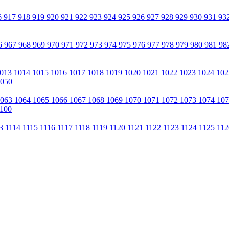
6
917
918
919
920
921
922
923
924
925
926
927
928
929
930
931
93
6
967
968
969
970
971
972
973
974
975
976
977
978
979
980
981
98
013
1014
1015
1016
1017
1018
1019
1020
1021
1022
1023
1024
10
050
1063
1064
1065
1066
1067
1068
1069
1070
1071
1072
1073
1074
10
100
13
1114
1115
1116
1117
1118
1119
1120
1121
1122
1123
1124
1125
11