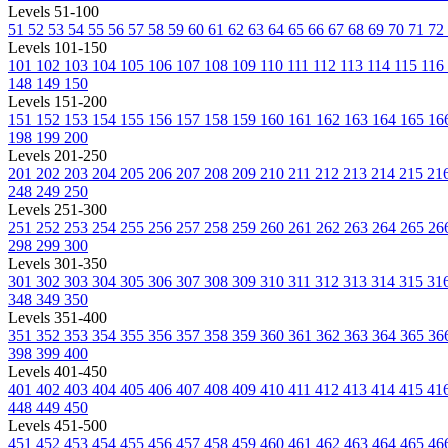
Levels 51-100
51
52
53
54
55
56
57
58
59
60
61
62
63
64
65
66
67
68
69
70
71
72
Levels 101-150
101
102
103
104
105
106
107
108
109
110
111
112
113
114
115
116
148
149
150
Levels 151-200
151
152
153
154
155
156
157
158
159
160
161
162
163
164
165
16
198
199
200
Levels 201-250
201
202
203
204
205
206
207
208
209
210
211
212
213
214
215
21
248
249
250
Levels 251-300
251
252
253
254
255
256
257
258
259
260
261
262
263
264
265
26
298
299
300
Levels 301-350
301
302
303
304
305
306
307
308
309
310
311
312
313
314
315
31
348
349
350
Levels 351-400
351
352
353
354
355
356
357
358
359
360
361
362
363
364
365
36
398
399
400
Levels 401-450
401
402
403
404
405
406
407
408
409
410
411
412
413
414
415
41
448
449
450
Levels 451-500
451
452
453
454
455
456
457
458
459
460
461
462
463
464
465
46