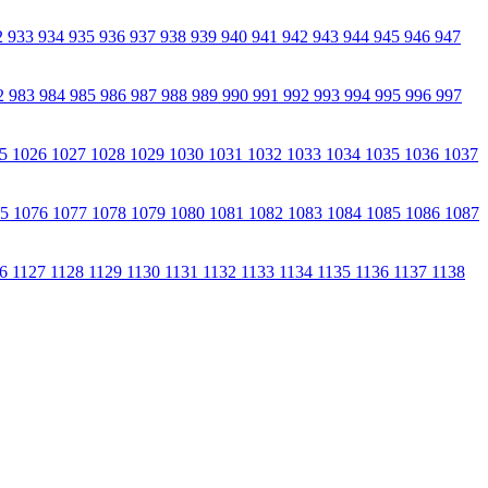
2
933
934
935
936
937
938
939
940
941
942
943
944
945
946
947
2
983
984
985
986
987
988
989
990
991
992
993
994
995
996
997
25
1026
1027
1028
1029
1030
1031
1032
1033
1034
1035
1036
1037
75
1076
1077
1078
1079
1080
1081
1082
1083
1084
1085
1086
1087
26
1127
1128
1129
1130
1131
1132
1133
1134
1135
1136
1137
1138