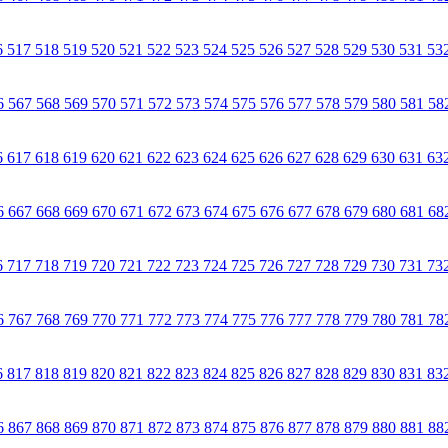
6
517
518
519
520
521
522
523
524
525
526
527
528
529
530
531
53
6
567
568
569
570
571
572
573
574
575
576
577
578
579
580
581
58
6
617
618
619
620
621
622
623
624
625
626
627
628
629
630
631
63
6
667
668
669
670
671
672
673
674
675
676
677
678
679
680
681
68
6
717
718
719
720
721
722
723
724
725
726
727
728
729
730
731
73
6
767
768
769
770
771
772
773
774
775
776
777
778
779
780
781
78
6
817
818
819
820
821
822
823
824
825
826
827
828
829
830
831
83
6
867
868
869
870
871
872
873
874
875
876
877
878
879
880
881
88