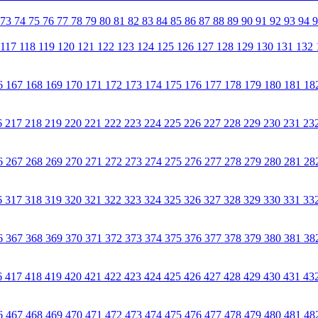
73
74
75
76
77
78
79
80
81
82
83
84
85
86
87
88
89
90
91
92
93
94
117
118
119
120
121
122
123
124
125
126
127
128
129
130
131
132
6
167
168
169
170
171
172
173
174
175
176
177
178
179
180
181
18
6
217
218
219
220
221
222
223
224
225
226
227
228
229
230
231
23
6
267
268
269
270
271
272
273
274
275
276
277
278
279
280
281
28
6
317
318
319
320
321
322
323
324
325
326
327
328
329
330
331
33
6
367
368
369
370
371
372
373
374
375
376
377
378
379
380
381
38
6
417
418
419
420
421
422
423
424
425
426
427
428
429
430
431
43
6
467
468
469
470
471
472
473
474
475
476
477
478
479
480
481
48