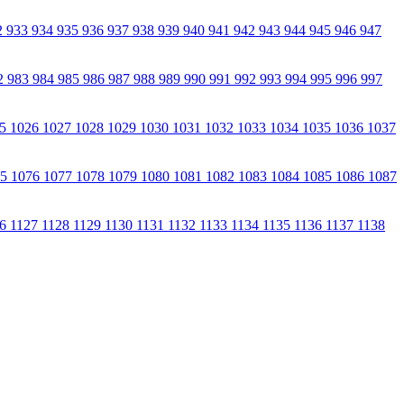
2
933
934
935
936
937
938
939
940
941
942
943
944
945
946
947
2
983
984
985
986
987
988
989
990
991
992
993
994
995
996
997
25
1026
1027
1028
1029
1030
1031
1032
1033
1034
1035
1036
1037
75
1076
1077
1078
1079
1080
1081
1082
1083
1084
1085
1086
1087
26
1127
1128
1129
1130
1131
1132
1133
1134
1135
1136
1137
1138