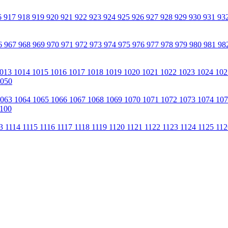
6
917
918
919
920
921
922
923
924
925
926
927
928
929
930
931
93
6
967
968
969
970
971
972
973
974
975
976
977
978
979
980
981
98
013
1014
1015
1016
1017
1018
1019
1020
1021
1022
1023
1024
10
050
1063
1064
1065
1066
1067
1068
1069
1070
1071
1072
1073
1074
10
100
13
1114
1115
1116
1117
1118
1119
1120
1121
1122
1123
1124
1125
11