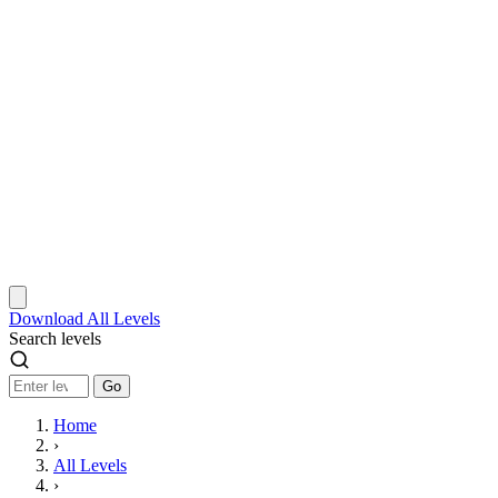
Download
All Levels
Search levels
Go
Home
›
All Levels
›