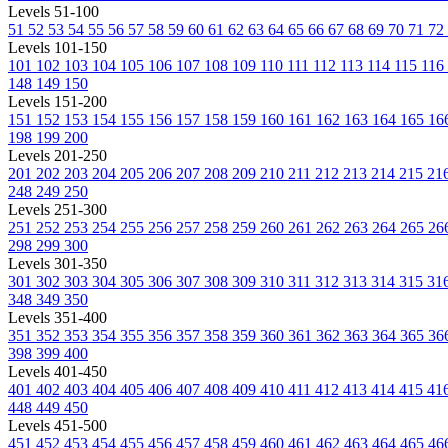
Levels 51-100
51
52
53
54
55
56
57
58
59
60
61
62
63
64
65
66
67
68
69
70
71
72
Levels 101-150
101
102
103
104
105
106
107
108
109
110
111
112
113
114
115
116
148
149
150
Levels 151-200
151
152
153
154
155
156
157
158
159
160
161
162
163
164
165
16
198
199
200
Levels 201-250
201
202
203
204
205
206
207
208
209
210
211
212
213
214
215
21
248
249
250
Levels 251-300
251
252
253
254
255
256
257
258
259
260
261
262
263
264
265
26
298
299
300
Levels 301-350
301
302
303
304
305
306
307
308
309
310
311
312
313
314
315
31
348
349
350
Levels 351-400
351
352
353
354
355
356
357
358
359
360
361
362
363
364
365
36
398
399
400
Levels 401-450
401
402
403
404
405
406
407
408
409
410
411
412
413
414
415
41
448
449
450
Levels 451-500
451
452
453
454
455
456
457
458
459
460
461
462
463
464
465
46