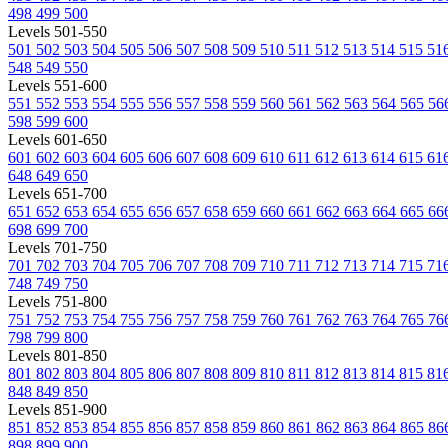
498
499
500
Levels 501-550
501
502
503
504
505
506
507
508
509
510
511
512
513
514
515
51
548
549
550
Levels 551-600
551
552
553
554
555
556
557
558
559
560
561
562
563
564
565
56
598
599
600
Levels 601-650
601
602
603
604
605
606
607
608
609
610
611
612
613
614
615
61
648
649
650
Levels 651-700
651
652
653
654
655
656
657
658
659
660
661
662
663
664
665
66
698
699
700
Levels 701-750
701
702
703
704
705
706
707
708
709
710
711
712
713
714
715
71
748
749
750
Levels 751-800
751
752
753
754
755
756
757
758
759
760
761
762
763
764
765
76
798
799
800
Levels 801-850
801
802
803
804
805
806
807
808
809
810
811
812
813
814
815
81
848
849
850
Levels 851-900
851
852
853
854
855
856
857
858
859
860
861
862
863
864
865
86
898
899
900