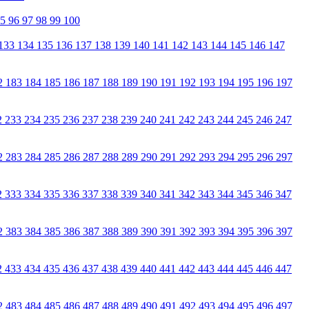
95
96
97
98
99
100
133
134
135
136
137
138
139
140
141
142
143
144
145
146
147
2
183
184
185
186
187
188
189
190
191
192
193
194
195
196
197
2
233
234
235
236
237
238
239
240
241
242
243
244
245
246
247
2
283
284
285
286
287
288
289
290
291
292
293
294
295
296
297
2
333
334
335
336
337
338
339
340
341
342
343
344
345
346
347
2
383
384
385
386
387
388
389
390
391
392
393
394
395
396
397
2
433
434
435
436
437
438
439
440
441
442
443
444
445
446
447
2
483
484
485
486
487
488
489
490
491
492
493
494
495
496
497