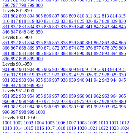
796
797
798
799
800
Levels 801-850
801
802
803
804
805
806
807
808
809
810
811
812
813
814
815
816
817
818
819
820
821
822
823
824
825
826
827
828
829
830
831
832
833
834
835
836
837
838
839
840
841
842
843
844
845
846
847
848
849
850
Levels 851-900
851
852
853
854
855
856
857
858
859
860
861
862
863
864
865
866
867
868
869
870
871
872
873
874
875
876
877
878
879
880
881
882
883
884
885
886
887
888
889
890
891
892
893
894
895
896
897
898
899
900
Levels 901-950
901
902
903
904
905
906
907
908
909
910
911
912
913
914
915
916
917
918
919
920
921
922
923
924
925
926
927
928
929
930
931
932
933
934
935
936
937
938
939
940
941
942
943
944
945
946
947
948
949
950
Levels 951-1000
951
952
953
954
955
956
957
958
959
960
961
962
963
964
965
966
967
968
969
970
971
972
973
974
975
976
977
978
979
980
981
982
983
984
985
986
987
988
989
990
991
992
993
994
995
996
997
998
999
1000
Levels 1001-1050
1001
1002
1003
1004
1005
1006
1007
1008
1009
1010
1011
1012
1013
1014
1015
1016
1017
1018
1019
1020
1021
1022
1023
1024