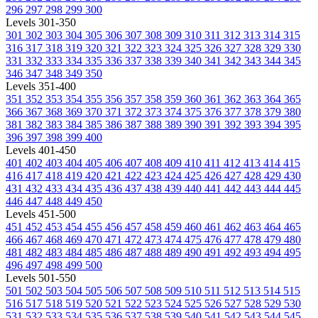
296
297
298
299
300
Levels 301-350
301
302
303
304
305
306
307
308
309
310
311
312
313
314
315
316
317
318
319
320
321
322
323
324
325
326
327
328
329
330
331
332
333
334
335
336
337
338
339
340
341
342
343
344
345
346
347
348
349
350
Levels 351-400
351
352
353
354
355
356
357
358
359
360
361
362
363
364
365
366
367
368
369
370
371
372
373
374
375
376
377
378
379
380
381
382
383
384
385
386
387
388
389
390
391
392
393
394
395
396
397
398
399
400
Levels 401-450
401
402
403
404
405
406
407
408
409
410
411
412
413
414
415
416
417
418
419
420
421
422
423
424
425
426
427
428
429
430
431
432
433
434
435
436
437
438
439
440
441
442
443
444
445
446
447
448
449
450
Levels 451-500
451
452
453
454
455
456
457
458
459
460
461
462
463
464
465
466
467
468
469
470
471
472
473
474
475
476
477
478
479
480
481
482
483
484
485
486
487
488
489
490
491
492
493
494
495
496
497
498
499
500
Levels 501-550
501
502
503
504
505
506
507
508
509
510
511
512
513
514
515
516
517
518
519
520
521
522
523
524
525
526
527
528
529
530
531
532
533
534
535
536
537
538
539
540
541
542
543
544
545