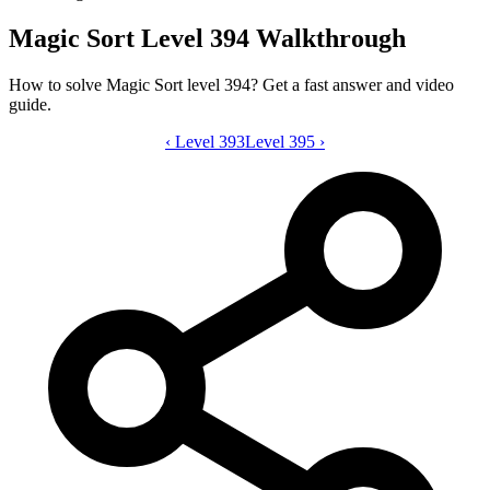
Magic Sort Level 394 Walkthrough
How to solve Magic Sort level 394? Get a fast answer and video
guide.
‹
Level 393
Magic Sort level 394 video guide
Level 395
›