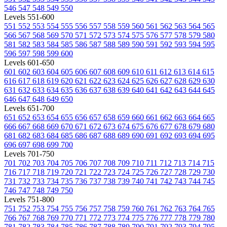
546
547
548
549
550
Levels 551-600
551
552
553
554
555
556
557
558
559
560
561
562
563
564
565
566
567
568
569
570
571
572
573
574
575
576
577
578
579
580
581
582
583
584
585
586
587
588
589
590
591
592
593
594
595
596
597
598
599
600
Levels 601-650
601
602
603
604
605
606
607
608
609
610
611
612
613
614
615
616
617
618
619
620
621
622
623
624
625
626
627
628
629
630
631
632
633
634
635
636
637
638
639
640
641
642
643
644
645
646
647
648
649
650
Levels 651-700
651
652
653
654
655
656
657
658
659
660
661
662
663
664
665
666
667
668
669
670
671
672
673
674
675
676
677
678
679
680
681
682
683
684
685
686
687
688
689
690
691
692
693
694
695
696
697
698
699
700
Levels 701-750
701
702
703
704
705
706
707
708
709
710
711
712
713
714
715
716
717
718
719
720
721
722
723
724
725
726
727
728
729
730
731
732
733
734
735
736
737
738
739
740
741
742
743
744
745
746
747
748
749
750
Levels 751-800
751
752
753
754
755
756
757
758
759
760
761
762
763
764
765
766
767
768
769
770
771
772
773
774
775
776
777
778
779
780
781
782
783
784
785
786
787
788
789
790
791
792
793
794
795