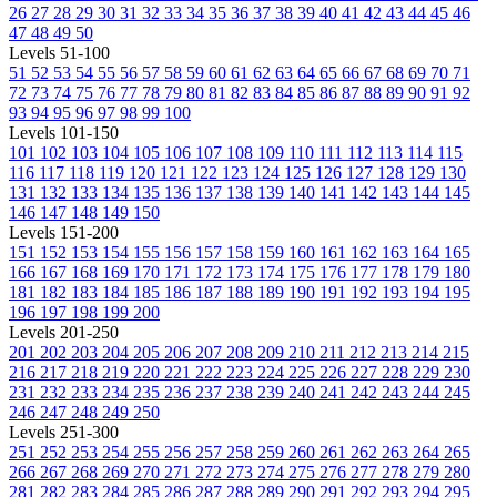
26
27
28
29
30
31
32
33
34
35
36
37
38
39
40
41
42
43
44
45
46
47
48
49
50
Levels 51-100
51
52
53
54
55
56
57
58
59
60
61
62
63
64
65
66
67
68
69
70
71
72
73
74
75
76
77
78
79
80
81
82
83
84
85
86
87
88
89
90
91
92
93
94
95
96
97
98
99
100
Levels 101-150
101
102
103
104
105
106
107
108
109
110
111
112
113
114
115
116
117
118
119
120
121
122
123
124
125
126
127
128
129
130
131
132
133
134
135
136
137
138
139
140
141
142
143
144
145
146
147
148
149
150
Levels 151-200
151
152
153
154
155
156
157
158
159
160
161
162
163
164
165
166
167
168
169
170
171
172
173
174
175
176
177
178
179
180
181
182
183
184
185
186
187
188
189
190
191
192
193
194
195
196
197
198
199
200
Levels 201-250
201
202
203
204
205
206
207
208
209
210
211
212
213
214
215
216
217
218
219
220
221
222
223
224
225
226
227
228
229
230
231
232
233
234
235
236
237
238
239
240
241
242
243
244
245
246
247
248
249
250
Levels 251-300
251
252
253
254
255
256
257
258
259
260
261
262
263
264
265
266
267
268
269
270
271
272
273
274
275
276
277
278
279
280
281
282
283
284
285
286
287
288
289
290
291
292
293
294
295