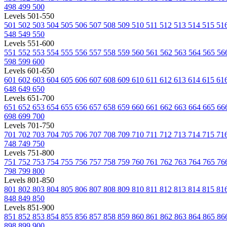
498
499
500
Levels 501-550
501
502
503
504
505
506
507
508
509
510
511
512
513
514
515
51
548
549
550
Levels 551-600
551
552
553
554
555
556
557
558
559
560
561
562
563
564
565
56
598
599
600
Levels 601-650
601
602
603
604
605
606
607
608
609
610
611
612
613
614
615
61
648
649
650
Levels 651-700
651
652
653
654
655
656
657
658
659
660
661
662
663
664
665
66
698
699
700
Levels 701-750
701
702
703
704
705
706
707
708
709
710
711
712
713
714
715
71
748
749
750
Levels 751-800
751
752
753
754
755
756
757
758
759
760
761
762
763
764
765
76
798
799
800
Levels 801-850
801
802
803
804
805
806
807
808
809
810
811
812
813
814
815
81
848
849
850
Levels 851-900
851
852
853
854
855
856
857
858
859
860
861
862
863
864
865
86
898
899
900