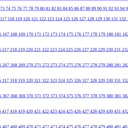
73
74
75
76
77
78
79
80
81
82
83
84
85
86
87
88
89
90
91
92
93
94
117
118
119
120
121
122
123
124
125
126
127
128
129
130
131
132
6
167
168
169
170
171
172
173
174
175
176
177
178
179
180
181
18
6
217
218
219
220
221
222
223
224
225
226
227
228
229
230
231
23
6
267
268
269
270
271
272
273
274
275
276
277
278
279
280
281
28
6
317
318
319
320
321
322
323
324
325
326
327
328
329
330
331
33
6
367
368
369
370
371
372
373
374
375
376
377
378
379
380
381
38
6
417
418
419
420
421
422
423
424
425
426
427
428
429
430
431
43
6
467
468
469
470
471
472
473
474
475
476
477
478
479
480
481
48