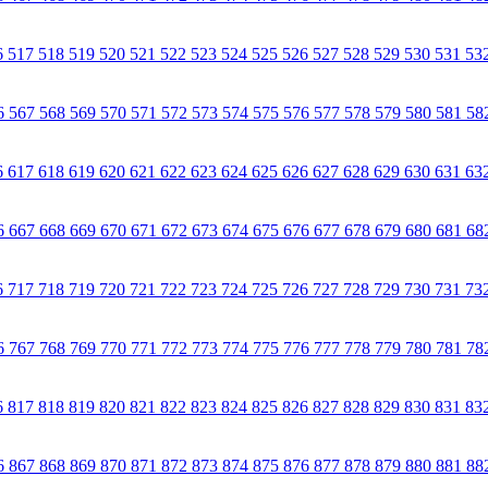
6
517
518
519
520
521
522
523
524
525
526
527
528
529
530
531
53
6
567
568
569
570
571
572
573
574
575
576
577
578
579
580
581
58
6
617
618
619
620
621
622
623
624
625
626
627
628
629
630
631
63
6
667
668
669
670
671
672
673
674
675
676
677
678
679
680
681
68
6
717
718
719
720
721
722
723
724
725
726
727
728
729
730
731
73
6
767
768
769
770
771
772
773
774
775
776
777
778
779
780
781
78
6
817
818
819
820
821
822
823
824
825
826
827
828
829
830
831
83
6
867
868
869
870
871
872
873
874
875
876
877
878
879
880
881
88