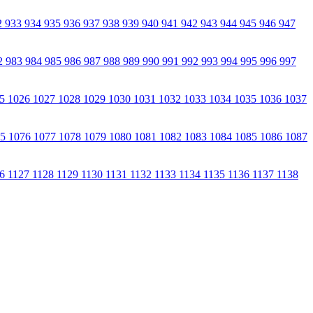
2
933
934
935
936
937
938
939
940
941
942
943
944
945
946
947
2
983
984
985
986
987
988
989
990
991
992
993
994
995
996
997
25
1026
1027
1028
1029
1030
1031
1032
1033
1034
1035
1036
1037
75
1076
1077
1078
1079
1080
1081
1082
1083
1084
1085
1086
1087
26
1127
1128
1129
1130
1131
1132
1133
1134
1135
1136
1137
1138