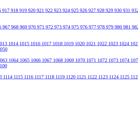
6
917
918
919
920
921
922
923
924
925
926
927
928
929
930
931
93
6
967
968
969
970
971
972
973
974
975
976
977
978
979
980
981
98
013
1014
1015
1016
1017
1018
1019
1020
1021
1022
1023
1024
10
050
1063
1064
1065
1066
1067
1068
1069
1070
1071
1072
1073
1074
10
100
13
1114
1115
1116
1117
1118
1119
1120
1121
1122
1123
1124
1125
11