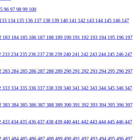
95
96
97
98
99
100
133
134
135
136
137
138
139
140
141
142
143
144
145
146
147
2
183
184
185
186
187
188
189
190
191
192
193
194
195
196
197
2
233
234
235
236
237
238
239
240
241
242
243
244
245
246
247
2
283
284
285
286
287
288
289
290
291
292
293
294
295
296
297
2
333
334
335
336
337
338
339
340
341
342
343
344
345
346
347
2
383
384
385
386
387
388
389
390
391
392
393
394
395
396
397
2
433
434
435
436
437
438
439
440
441
442
443
444
445
446
447
2
483
484
485
486
487
488
489
490
491
492
493
494
495
496
497