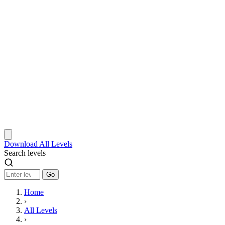
Download
All Levels
Search levels
Go
Home
›
All Levels
›