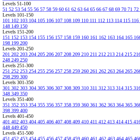
Levels 51-100
51
52
53
54
55
56
57
58
59
60
61
62
63
64
65
66
67
68
69
70
71
72
Levels 101-150
101
102
103
104
105
106
107
108
109
110
111
112
113
114
115
116
148
149
150
Levels 151-200
151
152
153
154
155
156
157
158
159
160
161
162
163
164
165
16
198
199
200
Levels 201-250
201
202
203
204
205
206
207
208
209
210
211
212
213
214
215
21
248
249
250
Levels 251-300
251
252
253
254
255
256
257
258
259
260
261
262
263
264
265
26
298
299
300
Levels 301-350
301
302
303
304
305
306
307
308
309
310
311
312
313
314
315
31
348
349
350
Levels 351-400
351
352
353
354
355
356
357
358
359
360
361
362
363
364
365
36
398
399
400
Levels 401-450
401
402
403
404
405
406
407
408
409
410
411
412
413
414
415
41
448
449
450
Levels 451-500
451
452
453
454
455
456
457
458
459
460
461
462
463
464
465
46