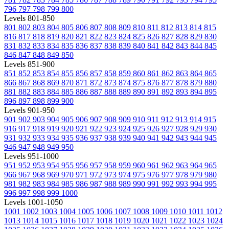
796
797
798
799
800
Levels 801-850
801
802
803
804
805
806
807
808
809
810
811
812
813
814
815
816
817
818
819
820
821
822
823
824
825
826
827
828
829
830
831
832
833
834
835
836
837
838
839
840
841
842
843
844
845
846
847
848
849
850
Levels 851-900
851
852
853
854
855
856
857
858
859
860
861
862
863
864
865
866
867
868
869
870
871
872
873
874
875
876
877
878
879
880
881
882
883
884
885
886
887
888
889
890
891
892
893
894
895
896
897
898
899
900
Levels 901-950
901
902
903
904
905
906
907
908
909
910
911
912
913
914
915
916
917
918
919
920
921
922
923
924
925
926
927
928
929
930
931
932
933
934
935
936
937
938
939
940
941
942
943
944
945
946
947
948
949
950
Levels 951-1000
951
952
953
954
955
956
957
958
959
960
961
962
963
964
965
966
967
968
969
970
971
972
973
974
975
976
977
978
979
980
981
982
983
984
985
986
987
988
989
990
991
992
993
994
995
996
997
998
999
1000
Levels 1001-1050
1001
1002
1003
1004
1005
1006
1007
1008
1009
1010
1011
1012
1013
1014
1015
1016
1017
1018
1019
1020
1021
1022
1023
1024