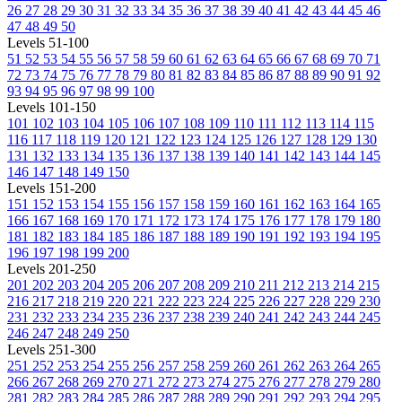
26
27
28
29
30
31
32
33
34
35
36
37
38
39
40
41
42
43
44
45
46
47
48
49
50
Levels 51-100
51
52
53
54
55
56
57
58
59
60
61
62
63
64
65
66
67
68
69
70
71
72
73
74
75
76
77
78
79
80
81
82
83
84
85
86
87
88
89
90
91
92
93
94
95
96
97
98
99
100
Levels 101-150
101
102
103
104
105
106
107
108
109
110
111
112
113
114
115
116
117
118
119
120
121
122
123
124
125
126
127
128
129
130
131
132
133
134
135
136
137
138
139
140
141
142
143
144
145
146
147
148
149
150
Levels 151-200
151
152
153
154
155
156
157
158
159
160
161
162
163
164
165
166
167
168
169
170
171
172
173
174
175
176
177
178
179
180
181
182
183
184
185
186
187
188
189
190
191
192
193
194
195
196
197
198
199
200
Levels 201-250
201
202
203
204
205
206
207
208
209
210
211
212
213
214
215
216
217
218
219
220
221
222
223
224
225
226
227
228
229
230
231
232
233
234
235
236
237
238
239
240
241
242
243
244
245
246
247
248
249
250
Levels 251-300
251
252
253
254
255
256
257
258
259
260
261
262
263
264
265
266
267
268
269
270
271
272
273
274
275
276
277
278
279
280
281
282
283
284
285
286
287
288
289
290
291
292
293
294
295