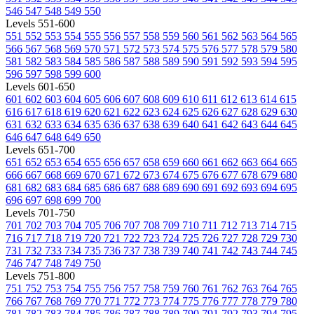
546
547
548
549
550
Levels 551-600
551
552
553
554
555
556
557
558
559
560
561
562
563
564
565
566
567
568
569
570
571
572
573
574
575
576
577
578
579
580
581
582
583
584
585
586
587
588
589
590
591
592
593
594
595
596
597
598
599
600
Levels 601-650
601
602
603
604
605
606
607
608
609
610
611
612
613
614
615
616
617
618
619
620
621
622
623
624
625
626
627
628
629
630
631
632
633
634
635
636
637
638
639
640
641
642
643
644
645
646
647
648
649
650
Levels 651-700
651
652
653
654
655
656
657
658
659
660
661
662
663
664
665
666
667
668
669
670
671
672
673
674
675
676
677
678
679
680
681
682
683
684
685
686
687
688
689
690
691
692
693
694
695
696
697
698
699
700
Levels 701-750
701
702
703
704
705
706
707
708
709
710
711
712
713
714
715
716
717
718
719
720
721
722
723
724
725
726
727
728
729
730
731
732
733
734
735
736
737
738
739
740
741
742
743
744
745
746
747
748
749
750
Levels 751-800
751
752
753
754
755
756
757
758
759
760
761
762
763
764
765
766
767
768
769
770
771
772
773
774
775
776
777
778
779
780
781
782
783
784
785
786
787
788
789
790
791
792
793
794
795