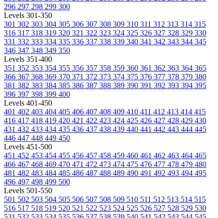
296
297
298
299
300
Levels 301-350
301
302
303
304
305
306
307
308
309
310
311
312
313
314
315
316
317
318
319
320
321
322
323
324
325
326
327
328
329
330
331
332
333
334
335
336
337
338
339
340
341
342
343
344
345
346
347
348
349
350
Levels 351-400
351
352
353
354
355
356
357
358
359
360
361
362
363
364
365
366
367
368
369
370
371
372
373
374
375
376
377
378
379
380
381
382
383
384
385
386
387
388
389
390
391
392
393
394
395
396
397
398
399
400
Levels 401-450
401
402
403
404
405
406
407
408
409
410
411
412
413
414
415
416
417
418
419
420
421
422
423
424
425
426
427
428
429
430
431
432
433
434
435
436
437
438
439
440
441
442
443
444
445
446
447
448
449
450
Levels 451-500
451
452
453
454
455
456
457
458
459
460
461
462
463
464
465
466
467
468
469
470
471
472
473
474
475
476
477
478
479
480
481
482
483
484
485
486
487
488
489
490
491
492
493
494
495
496
497
498
499
500
Levels 501-550
501
502
503
504
505
506
507
508
509
510
511
512
513
514
515
516
517
518
519
520
521
522
523
524
525
526
527
528
529
530
531
532
533
534
535
536
537
538
539
540
541
542
543
544
545