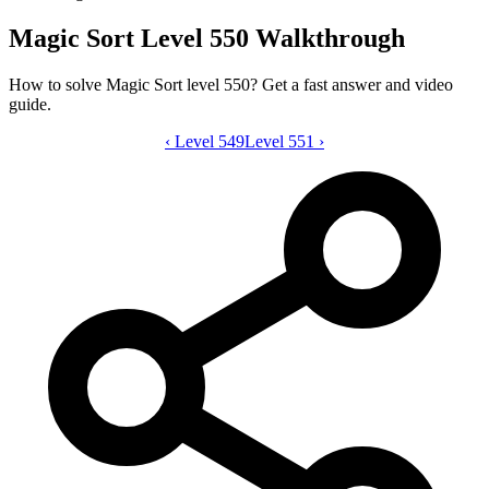
Magic Sort Level 550 Walkthrough
How to solve Magic Sort level 550? Get a fast answer and video
guide.
‹
Level 549
Magic Sort level 550 video guide
Level 551
›