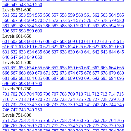
546
547
548
549
550
Levels 551-600
551
552
553
554
555
556
557
558
559
560
561
562
563
564
565
566
567
568
569
570
571
572
573
574
575
576
577
578
579
580
581
582
583
584
585
586
587
588
589
590
591
592
593
594
595
596
597
598
599
600
Levels 601-650
601
602
603
604
605
606
607
608
609
610
611
612
613
614
615
616
617
618
619
620
621
622
623
624
625
626
627
628
629
630
631
632
633
634
635
636
637
638
639
640
641
642
643
644
645
646
647
648
649
650
Levels 651-700
651
652
653
654
655
656
657
658
659
660
661
662
663
664
665
666
667
668
669
670
671
672
673
674
675
676
677
678
679
680
681
682
683
684
685
686
687
688
689
690
691
692
693
694
695
696
697
698
699
700
Levels 701-750
701
702
703
704
705
706
707
708
709
710
711
712
713
714
715
716
717
718
719
720
721
722
723
724
725
726
727
728
729
730
731
732
733
734
735
736
737
738
739
740
741
742
743
744
745
746
747
748
749
750
Levels 751-800
751
752
753
754
755
756
757
758
759
760
761
762
763
764
765
766
767
768
769
770
771
772
773
774
775
776
777
778
779
780
781
782
783
784
785
786
787
788
789
790
791
792
793
794
795