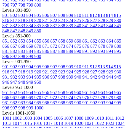
796
797
798
799
800
Levels 801-850
801
802
803
804
805
806
807
808
809
810
811
812
813
814
815
816
817
818
819
820
821
822
823
824
825
826
827
828
829
830
831
832
833
834
835
836
837
838
839
840
841
842
843
844
845
846
847
848
849
850
Levels 851-900
851
852
853
854
855
856
857
858
859
860
861
862
863
864
865
866
867
868
869
870
871
872
873
874
875
876
877
878
879
880
881
882
883
884
885
886
887
888
889
890
891
892
893
894
895
896
897
898
899
900
Levels 901-950
901
902
903
904
905
906
907
908
909
910
911
912
913
914
915
916
917
918
919
920
921
922
923
924
925
926
927
928
929
930
931
932
933
934
935
936
937
938
939
940
941
942
943
944
945
946
947
948
949
950
Levels 951-1000
951
952
953
954
955
956
957
958
959
960
961
962
963
964
965
966
967
968
969
970
971
972
973
974
975
976
977
978
979
980
981
982
983
984
985
986
987
988
989
990
991
992
993
994
995
996
997
998
999
1000
Levels 1001-1050
1001
1002
1003
1004
1005
1006
1007
1008
1009
1010
1011
1012
1013
1014
1015
1016
1017
1018
1019
1020
1021
1022
1023
1024