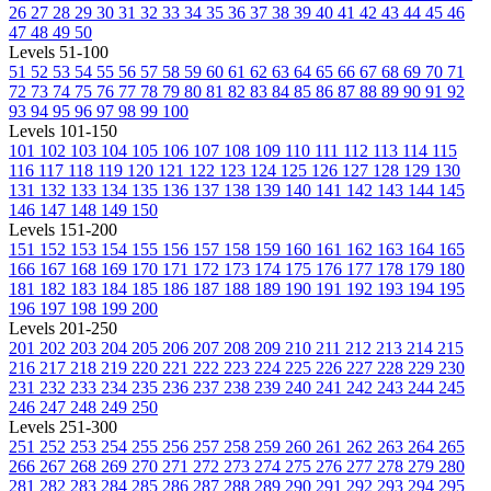
26
27
28
29
30
31
32
33
34
35
36
37
38
39
40
41
42
43
44
45
46
47
48
49
50
Levels 51-100
51
52
53
54
55
56
57
58
59
60
61
62
63
64
65
66
67
68
69
70
71
72
73
74
75
76
77
78
79
80
81
82
83
84
85
86
87
88
89
90
91
92
93
94
95
96
97
98
99
100
Levels 101-150
101
102
103
104
105
106
107
108
109
110
111
112
113
114
115
116
117
118
119
120
121
122
123
124
125
126
127
128
129
130
131
132
133
134
135
136
137
138
139
140
141
142
143
144
145
146
147
148
149
150
Levels 151-200
151
152
153
154
155
156
157
158
159
160
161
162
163
164
165
166
167
168
169
170
171
172
173
174
175
176
177
178
179
180
181
182
183
184
185
186
187
188
189
190
191
192
193
194
195
196
197
198
199
200
Levels 201-250
201
202
203
204
205
206
207
208
209
210
211
212
213
214
215
216
217
218
219
220
221
222
223
224
225
226
227
228
229
230
231
232
233
234
235
236
237
238
239
240
241
242
243
244
245
246
247
248
249
250
Levels 251-300
251
252
253
254
255
256
257
258
259
260
261
262
263
264
265
266
267
268
269
270
271
272
273
274
275
276
277
278
279
280
281
282
283
284
285
286
287
288
289
290
291
292
293
294
295