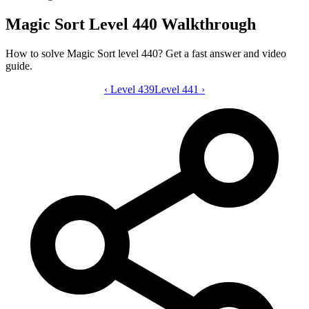
Magic Sort Level 440 Walkthrough
How to solve Magic Sort level 440? Get a fast answer and video
guide.
‹
Level 439
Magic Sort level 440 video guide
Level 441
›