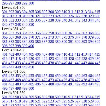
296
297
298
299
300
Levels 301-350
301
302
303
304
305
306
307
308
309
310
311
312
313
314
315
316
317
318
319
320
321
322
323
324
325
326
327
328
329
330
331
332
333
334
335
336
337
338
339
340
341
342
343
344
345
346
347
348
349
350
Levels 351-400
351
352
353
354
355
356
357
358
359
360
361
362
363
364
365
366
367
368
369
370
371
372
373
374
375
376
377
378
379
380
381
382
383
384
385
386
387
388
389
390
391
392
393
394
395
396
397
398
399
400
Levels 401-450
401
402
403
404
405
406
407
408
409
410
411
412
413
414
415
416
417
418
419
420
421
422
423
424
425
426
427
428
429
430
431
432
433
434
435
436
437
438
439
440
441
442
443
444
445
446
447
448
449
450
Levels 451-500
451
452
453
454
455
456
457
458
459
460
461
462
463
464
465
466
467
468
469
470
471
472
473
474
475
476
477
478
479
480
481
482
483
484
485
486
487
488
489
490
491
492
493
494
495
496
497
498
499
500
Levels 501-550
501
502
503
504
505
506
507
508
509
510
511
512
513
514
515
516
517
518
519
520
521
522
523
524
525
526
527
528
529
530
531
532
533
534
535
536
537
538
539
540
541
542
543
544
545