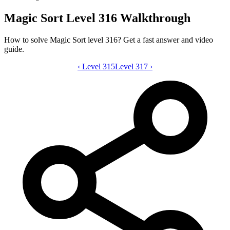
Magic Sort Level 316 Walkthrough
How to solve Magic Sort level 316? Get a fast answer and video
guide.
‹
Level 315
Magic Sort level 316 video guide
Level 317
›