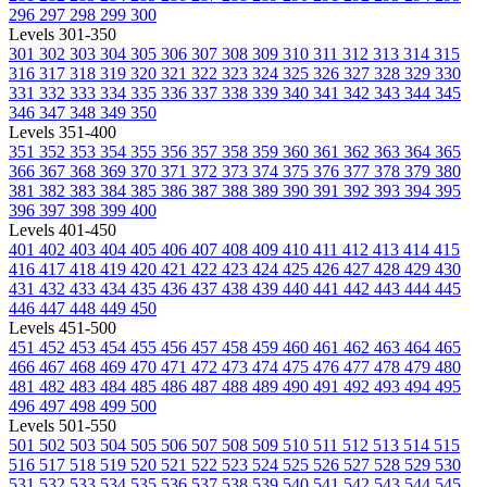
296
297
298
299
300
Levels 301-350
301
302
303
304
305
306
307
308
309
310
311
312
313
314
315
316
317
318
319
320
321
322
323
324
325
326
327
328
329
330
331
332
333
334
335
336
337
338
339
340
341
342
343
344
345
346
347
348
349
350
Levels 351-400
351
352
353
354
355
356
357
358
359
360
361
362
363
364
365
366
367
368
369
370
371
372
373
374
375
376
377
378
379
380
381
382
383
384
385
386
387
388
389
390
391
392
393
394
395
396
397
398
399
400
Levels 401-450
401
402
403
404
405
406
407
408
409
410
411
412
413
414
415
416
417
418
419
420
421
422
423
424
425
426
427
428
429
430
431
432
433
434
435
436
437
438
439
440
441
442
443
444
445
446
447
448
449
450
Levels 451-500
451
452
453
454
455
456
457
458
459
460
461
462
463
464
465
466
467
468
469
470
471
472
473
474
475
476
477
478
479
480
481
482
483
484
485
486
487
488
489
490
491
492
493
494
495
496
497
498
499
500
Levels 501-550
501
502
503
504
505
506
507
508
509
510
511
512
513
514
515
516
517
518
519
520
521
522
523
524
525
526
527
528
529
530
531
532
533
534
535
536
537
538
539
540
541
542
543
544
545