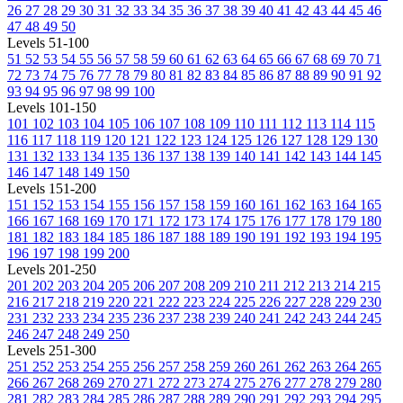
26
27
28
29
30
31
32
33
34
35
36
37
38
39
40
41
42
43
44
45
46
47
48
49
50
Levels 51-100
51
52
53
54
55
56
57
58
59
60
61
62
63
64
65
66
67
68
69
70
71
72
73
74
75
76
77
78
79
80
81
82
83
84
85
86
87
88
89
90
91
92
93
94
95
96
97
98
99
100
Levels 101-150
101
102
103
104
105
106
107
108
109
110
111
112
113
114
115
116
117
118
119
120
121
122
123
124
125
126
127
128
129
130
131
132
133
134
135
136
137
138
139
140
141
142
143
144
145
146
147
148
149
150
Levels 151-200
151
152
153
154
155
156
157
158
159
160
161
162
163
164
165
166
167
168
169
170
171
172
173
174
175
176
177
178
179
180
181
182
183
184
185
186
187
188
189
190
191
192
193
194
195
196
197
198
199
200
Levels 201-250
201
202
203
204
205
206
207
208
209
210
211
212
213
214
215
216
217
218
219
220
221
222
223
224
225
226
227
228
229
230
231
232
233
234
235
236
237
238
239
240
241
242
243
244
245
246
247
248
249
250
Levels 251-300
251
252
253
254
255
256
257
258
259
260
261
262
263
264
265
266
267
268
269
270
271
272
273
274
275
276
277
278
279
280
281
282
283
284
285
286
287
288
289
290
291
292
293
294
295