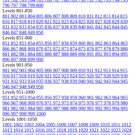
796
797
798
799
800
Levels 801-850
801
802
803
804
805
806
807
808
809
810
811
812
813
814
815
816
817
818
819
820
821
822
823
824
825
826
827
828
829
830
831
832
833
834
835
836
837
838
839
840
841
842
843
844
845
846
847
848
849
850
Levels 851-900
851
852
853
854
855
856
857
858
859
860
861
862
863
864
865
866
867
868
869
870
871
872
873
874
875
876
877
878
879
880
881
882
883
884
885
886
887
888
889
890
891
892
893
894
895
896
897
898
899
900
Levels 901-950
901
902
903
904
905
906
907
908
909
910
911
912
913
914
915
916
917
918
919
920
921
922
923
924
925
926
927
928
929
930
931
932
933
934
935
936
937
938
939
940
941
942
943
944
945
946
947
948
949
950
Levels 951-1000
951
952
953
954
955
956
957
958
959
960
961
962
963
964
965
966
967
968
969
970
971
972
973
974
975
976
977
978
979
980
981
982
983
984
985
986
987
988
989
990
991
992
993
994
995
996
997
998
999
1000
Levels 1001-1050
1001
1002
1003
1004
1005
1006
1007
1008
1009
1010
1011
1012
1013
1014
1015
1016
1017
1018
1019
1020
1021
1022
1023
1024