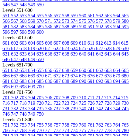
546
547
548
549
550
Levels 551-600
551
552
553
554
555
556
557
558
559
560
561
562
563
564
565
566
567
568
569
570
571
572
573
574
575
576
577
578
579
580
581
582
583
584
585
586
587
588
589
590
591
592
593
594
595
596
597
598
599
600
Levels 601-650
601
602
603
604
605
606
607
608
609
610
611
612
613
614
615
616
617
618
619
620
621
622
623
624
625
626
627
628
629
630
631
632
633
634
635
636
637
638
639
640
641
642
643
644
645
646
647
648
649
650
Levels 651-700
651
652
653
654
655
656
657
658
659
660
661
662
663
664
665
666
667
668
669
670
671
672
673
674
675
676
677
678
679
680
681
682
683
684
685
686
687
688
689
690
691
692
693
694
695
696
697
698
699
700
Levels 701-750
701
702
703
704
705
706
707
708
709
710
711
712
713
714
715
716
717
718
719
720
721
722
723
724
725
726
727
728
729
730
731
732
733
734
735
736
737
738
739
740
741
742
743
744
745
746
747
748
749
750
Levels 751-800
751
752
753
754
755
756
757
758
759
760
761
762
763
764
765
766
767
768
769
770
771
772
773
774
775
776
777
778
779
780
781
782
783
784
785
786
787
788
789
790
791
792
793
794
795