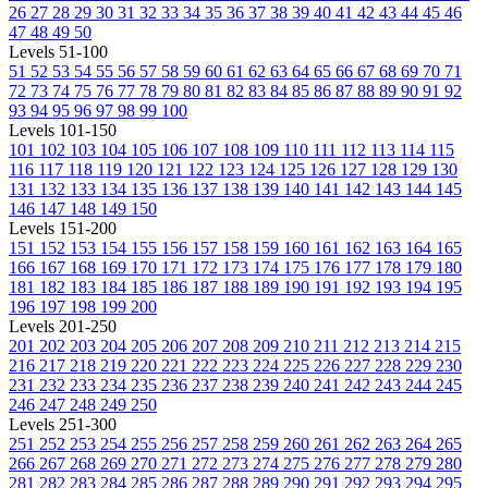
26
27
28
29
30
31
32
33
34
35
36
37
38
39
40
41
42
43
44
45
46
47
48
49
50
Levels 51-100
51
52
53
54
55
56
57
58
59
60
61
62
63
64
65
66
67
68
69
70
71
72
73
74
75
76
77
78
79
80
81
82
83
84
85
86
87
88
89
90
91
92
93
94
95
96
97
98
99
100
Levels 101-150
101
102
103
104
105
106
107
108
109
110
111
112
113
114
115
116
117
118
119
120
121
122
123
124
125
126
127
128
129
130
131
132
133
134
135
136
137
138
139
140
141
142
143
144
145
146
147
148
149
150
Levels 151-200
151
152
153
154
155
156
157
158
159
160
161
162
163
164
165
166
167
168
169
170
171
172
173
174
175
176
177
178
179
180
181
182
183
184
185
186
187
188
189
190
191
192
193
194
195
196
197
198
199
200
Levels 201-250
201
202
203
204
205
206
207
208
209
210
211
212
213
214
215
216
217
218
219
220
221
222
223
224
225
226
227
228
229
230
231
232
233
234
235
236
237
238
239
240
241
242
243
244
245
246
247
248
249
250
Levels 251-300
251
252
253
254
255
256
257
258
259
260
261
262
263
264
265
266
267
268
269
270
271
272
273
274
275
276
277
278
279
280
281
282
283
284
285
286
287
288
289
290
291
292
293
294
295