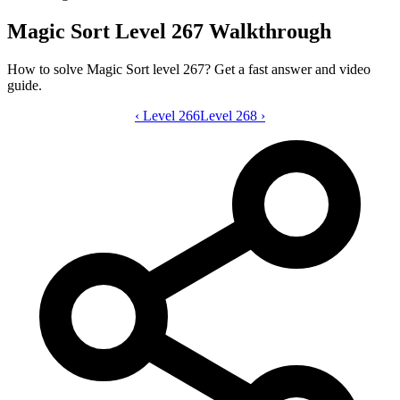
Magic Sort Level 267 Walkthrough
How to solve Magic Sort level 267? Get a fast answer and video
guide.
‹
Level 266
Magic Sort level 267 video guide
Level 268
›