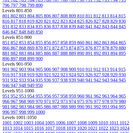
796
797
798
799
800
Levels 801-850
801
802
803
804
805
806
807
808
809
810
811
812
813
814
815
816
817
818
819
820
821
822
823
824
825
826
827
828
829
830
831
832
833
834
835
836
837
838
839
840
841
842
843
844
845
846
847
848
849
850
Levels 851-900
851
852
853
854
855
856
857
858
859
860
861
862
863
864
865
866
867
868
869
870
871
872
873
874
875
876
877
878
879
880
881
882
883
884
885
886
887
888
889
890
891
892
893
894
895
896
897
898
899
900
Levels 901-950
901
902
903
904
905
906
907
908
909
910
911
912
913
914
915
916
917
918
919
920
921
922
923
924
925
926
927
928
929
930
931
932
933
934
935
936
937
938
939
940
941
942
943
944
945
946
947
948
949
950
Levels 951-1000
951
952
953
954
955
956
957
958
959
960
961
962
963
964
965
966
967
968
969
970
971
972
973
974
975
976
977
978
979
980
981
982
983
984
985
986
987
988
989
990
991
992
993
994
995
996
997
998
999
1000
Levels 1001-1050
1001
1002
1003
1004
1005
1006
1007
1008
1009
1010
1011
1012
1013
1014
1015
1016
1017
1018
1019
1020
1021
1022
1023
1024