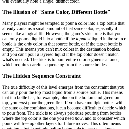
will eventually hold a single, distinct color.
The Illusion of "Same Color, Different Bottle"
Many players might be tempted to pour a color into a top bottle that
already contains a small amount of that same color, especially if it
seems like a logical fill. However, the game's strict rule is that you
can only pour a liquid into a bottle if the
topmost
liquid in the source
bottle is the
only
color in that source bottle, or if the target bottle is
empty. This means you can't mix colors in the destination bottles,
and you can't pour a layered liquid if the top color doesn't match
what's needed. The trick is to pour entire color segments at once,
which requires careful sequencing from the source bottles.
The Hidden Sequence Constraint
The true difficulty of this level emerges from the constraint that you
can only pour the top-most liquid from a source bottle. This means
that if a bottle has, for example, blue on the bottom and green on
top, you
must
pour the green first. If you have multiple bottles with
the same color combinations, it can become difficult to decide which
to pour from. The trick is to always prioritize pouring from bottles
where the top color is the one you need
now
, and to consider which
pours will free up other layers for future moves. This often means
emptying a bottle entirely before being able to access its lower