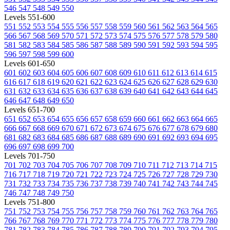
546
547
548
549
550
Levels 551-600
551
552
553
554
555
556
557
558
559
560
561
562
563
564
565
566
567
568
569
570
571
572
573
574
575
576
577
578
579
580
581
582
583
584
585
586
587
588
589
590
591
592
593
594
595
596
597
598
599
600
Levels 601-650
601
602
603
604
605
606
607
608
609
610
611
612
613
614
615
616
617
618
619
620
621
622
623
624
625
626
627
628
629
630
631
632
633
634
635
636
637
638
639
640
641
642
643
644
645
646
647
648
649
650
Levels 651-700
651
652
653
654
655
656
657
658
659
660
661
662
663
664
665
666
667
668
669
670
671
672
673
674
675
676
677
678
679
680
681
682
683
684
685
686
687
688
689
690
691
692
693
694
695
696
697
698
699
700
Levels 701-750
701
702
703
704
705
706
707
708
709
710
711
712
713
714
715
716
717
718
719
720
721
722
723
724
725
726
727
728
729
730
731
732
733
734
735
736
737
738
739
740
741
742
743
744
745
746
747
748
749
750
Levels 751-800
751
752
753
754
755
756
757
758
759
760
761
762
763
764
765
766
767
768
769
770
771
772
773
774
775
776
777
778
779
780
781
782
783
784
785
786
787
788
789
790
791
792
793
794
795