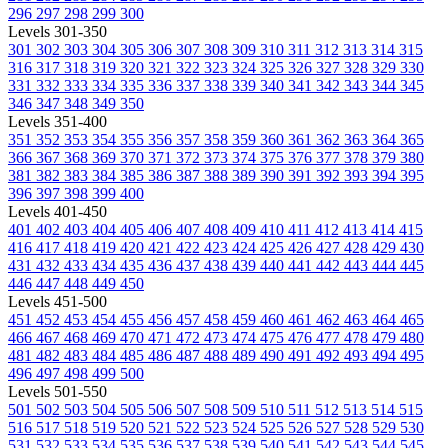
296
297
298
299
300
Levels 301-350
301
302
303
304
305
306
307
308
309
310
311
312
313
314
315
316
317
318
319
320
321
322
323
324
325
326
327
328
329
330
331
332
333
334
335
336
337
338
339
340
341
342
343
344
345
346
347
348
349
350
Levels 351-400
351
352
353
354
355
356
357
358
359
360
361
362
363
364
365
366
367
368
369
370
371
372
373
374
375
376
377
378
379
380
381
382
383
384
385
386
387
388
389
390
391
392
393
394
395
396
397
398
399
400
Levels 401-450
401
402
403
404
405
406
407
408
409
410
411
412
413
414
415
416
417
418
419
420
421
422
423
424
425
426
427
428
429
430
431
432
433
434
435
436
437
438
439
440
441
442
443
444
445
446
447
448
449
450
Levels 451-500
451
452
453
454
455
456
457
458
459
460
461
462
463
464
465
466
467
468
469
470
471
472
473
474
475
476
477
478
479
480
481
482
483
484
485
486
487
488
489
490
491
492
493
494
495
496
497
498
499
500
Levels 501-550
501
502
503
504
505
506
507
508
509
510
511
512
513
514
515
516
517
518
519
520
521
522
523
524
525
526
527
528
529
530
531
532
533
534
535
536
537
538
539
540
541
542
543
544
545