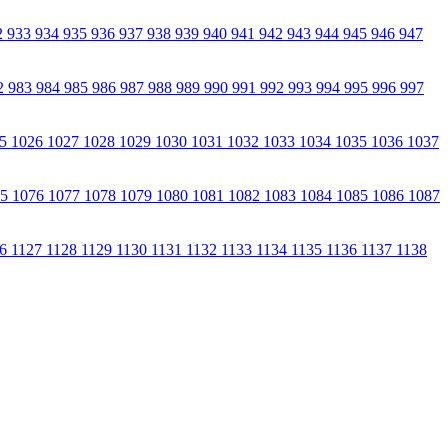
2
933
934
935
936
937
938
939
940
941
942
943
944
945
946
947
2
983
984
985
986
987
988
989
990
991
992
993
994
995
996
997
25
1026
1027
1028
1029
1030
1031
1032
1033
1034
1035
1036
1037
75
1076
1077
1078
1079
1080
1081
1082
1083
1084
1085
1086
1087
26
1127
1128
1129
1130
1131
1132
1133
1134
1135
1136
1137
1138