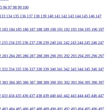
95
96
97
98
99
100
133
134
135
136
137
138
139
140
141
142
143
144
145
146
147
2
183
184
185
186
187
188
189
190
191
192
193
194
195
196
197
2
233
234
235
236
237
238
239
240
241
242
243
244
245
246
247
2
283
284
285
286
287
288
289
290
291
292
293
294
295
296
297
2
333
334
335
336
337
338
339
340
341
342
343
344
345
346
347
2
383
384
385
386
387
388
389
390
391
392
393
394
395
396
397
2
433
434
435
436
437
438
439
440
441
442
443
444
445
446
447
2
483
484
485
486
487
488
489
490
491
492
493
494
495
496
497