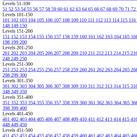
Levels 51-100
51
52
53
54
55
56
57
58
59
60
61
62
63
64
65
66
67
68
69
70
71
72
Levels 101-150
101
102
103
104
105
106
107
108
109
110
111
112
113
114
115
116
148
149
150
Levels 151-200
151
152
153
154
155
156
157
158
159
160
161
162
163
164
165
16
198
199
200
Levels 201-250
201
202
203
204
205
206
207
208
209
210
211
212
213
214
215
21
248
249
250
Levels 251-300
251
252
253
254
255
256
257
258
259
260
261
262
263
264
265
26
298
299
300
Levels 301-350
301
302
303
304
305
306
307
308
309
310
311
312
313
314
315
31
348
349
350
Levels 351-400
351
352
353
354
355
356
357
358
359
360
361
362
363
364
365
36
398
399
400
Levels 401-450
401
402
403
404
405
406
407
408
409
410
411
412
413
414
415
41
448
449
450
Levels 451-500
451
452
453
454
455
456
457
458
459
460
461
462
463
464
465
46