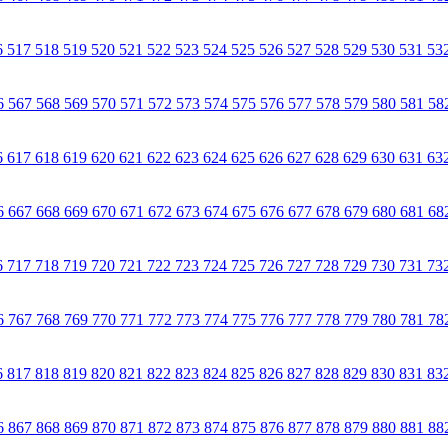
6
517
518
519
520
521
522
523
524
525
526
527
528
529
530
531
53
6
567
568
569
570
571
572
573
574
575
576
577
578
579
580
581
58
6
617
618
619
620
621
622
623
624
625
626
627
628
629
630
631
63
6
667
668
669
670
671
672
673
674
675
676
677
678
679
680
681
68
6
717
718
719
720
721
722
723
724
725
726
727
728
729
730
731
73
6
767
768
769
770
771
772
773
774
775
776
777
778
779
780
781
78
6
817
818
819
820
821
822
823
824
825
826
827
828
829
830
831
83
6
867
868
869
870
871
872
873
874
875
876
877
878
879
880
881
88