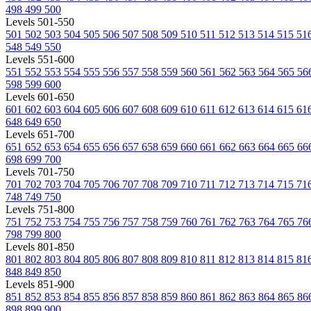
498
499
500
Levels 501-550
501
502
503
504
505
506
507
508
509
510
511
512
513
514
515
51
548
549
550
Levels 551-600
551
552
553
554
555
556
557
558
559
560
561
562
563
564
565
56
598
599
600
Levels 601-650
601
602
603
604
605
606
607
608
609
610
611
612
613
614
615
61
648
649
650
Levels 651-700
651
652
653
654
655
656
657
658
659
660
661
662
663
664
665
66
698
699
700
Levels 701-750
701
702
703
704
705
706
707
708
709
710
711
712
713
714
715
71
748
749
750
Levels 751-800
751
752
753
754
755
756
757
758
759
760
761
762
763
764
765
76
798
799
800
Levels 801-850
801
802
803
804
805
806
807
808
809
810
811
812
813
814
815
81
848
849
850
Levels 851-900
851
852
853
854
855
856
857
858
859
860
861
862
863
864
865
86
898
899
900