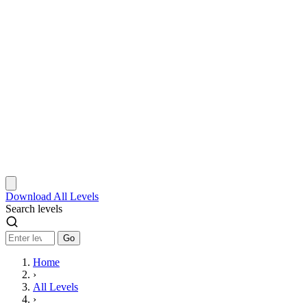
Download
All Levels
Search levels
Go
Home
›
All Levels
›