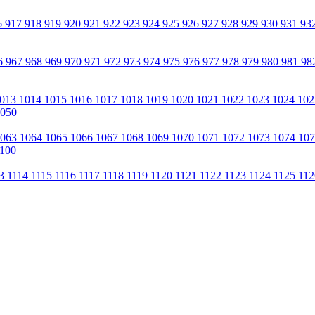
6
917
918
919
920
921
922
923
924
925
926
927
928
929
930
931
93
6
967
968
969
970
971
972
973
974
975
976
977
978
979
980
981
98
013
1014
1015
1016
1017
1018
1019
1020
1021
1022
1023
1024
10
050
1063
1064
1065
1066
1067
1068
1069
1070
1071
1072
1073
1074
10
100
13
1114
1115
1116
1117
1118
1119
1120
1121
1122
1123
1124
1125
11