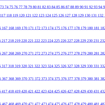
73
74
75
76
77
78
79
80
81
82
83
84
85
86
87
88
89
90
91
92
93
94
117
118
119
120
121
122
123
124
125
126
127
128
129
130
131
132
6
167
168
169
170
171
172
173
174
175
176
177
178
179
180
181
18
6
217
218
219
220
221
222
223
224
225
226
227
228
229
230
231
23
6
267
268
269
270
271
272
273
274
275
276
277
278
279
280
281
28
6
317
318
319
320
321
322
323
324
325
326
327
328
329
330
331
33
6
367
368
369
370
371
372
373
374
375
376
377
378
379
380
381
38
6
417
418
419
420
421
422
423
424
425
426
427
428
429
430
431
43
6
467
468
469
470
471
472
473
474
475
476
477
478
479
480
481
48