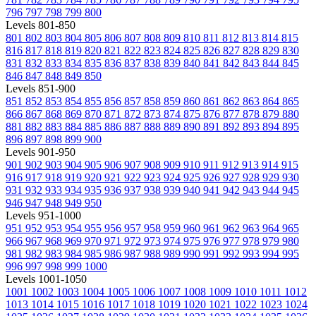
796
797
798
799
800
Levels 801-850
801
802
803
804
805
806
807
808
809
810
811
812
813
814
815
816
817
818
819
820
821
822
823
824
825
826
827
828
829
830
831
832
833
834
835
836
837
838
839
840
841
842
843
844
845
846
847
848
849
850
Levels 851-900
851
852
853
854
855
856
857
858
859
860
861
862
863
864
865
866
867
868
869
870
871
872
873
874
875
876
877
878
879
880
881
882
883
884
885
886
887
888
889
890
891
892
893
894
895
896
897
898
899
900
Levels 901-950
901
902
903
904
905
906
907
908
909
910
911
912
913
914
915
916
917
918
919
920
921
922
923
924
925
926
927
928
929
930
931
932
933
934
935
936
937
938
939
940
941
942
943
944
945
946
947
948
949
950
Levels 951-1000
951
952
953
954
955
956
957
958
959
960
961
962
963
964
965
966
967
968
969
970
971
972
973
974
975
976
977
978
979
980
981
982
983
984
985
986
987
988
989
990
991
992
993
994
995
996
997
998
999
1000
Levels 1001-1050
1001
1002
1003
1004
1005
1006
1007
1008
1009
1010
1011
1012
1013
1014
1015
1016
1017
1018
1019
1020
1021
1022
1023
1024