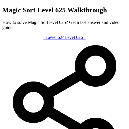
Magic Sort Level 625 Walkthrough
How to solve Magic Sort level 625? Get a fast answer and video
guide.
‹
Level 624
Magic Sort level 625 video guide
Level 626
›