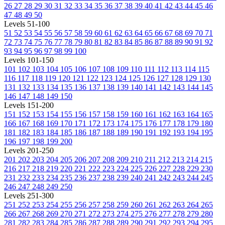
26
27
28
29
30
31
32
33
34
35
36
37
38
39
40
41
42
43
44
45
46
47
48
49
50
Levels 51-100
51
52
53
54
55
56
57
58
59
60
61
62
63
64
65
66
67
68
69
70
71
72
73
74
75
76
77
78
79
80
81
82
83
84
85
86
87
88
89
90
91
92
93
94
95
96
97
98
99
100
Levels 101-150
101
102
103
104
105
106
107
108
109
110
111
112
113
114
115
116
117
118
119
120
121
122
123
124
125
126
127
128
129
130
131
132
133
134
135
136
137
138
139
140
141
142
143
144
145
146
147
148
149
150
Levels 151-200
151
152
153
154
155
156
157
158
159
160
161
162
163
164
165
166
167
168
169
170
171
172
173
174
175
176
177
178
179
180
181
182
183
184
185
186
187
188
189
190
191
192
193
194
195
196
197
198
199
200
Levels 201-250
201
202
203
204
205
206
207
208
209
210
211
212
213
214
215
216
217
218
219
220
221
222
223
224
225
226
227
228
229
230
231
232
233
234
235
236
237
238
239
240
241
242
243
244
245
246
247
248
249
250
Levels 251-300
251
252
253
254
255
256
257
258
259
260
261
262
263
264
265
266
267
268
269
270
271
272
273
274
275
276
277
278
279
280
281
282
283
284
285
286
287
288
289
290
291
292
293
294
295