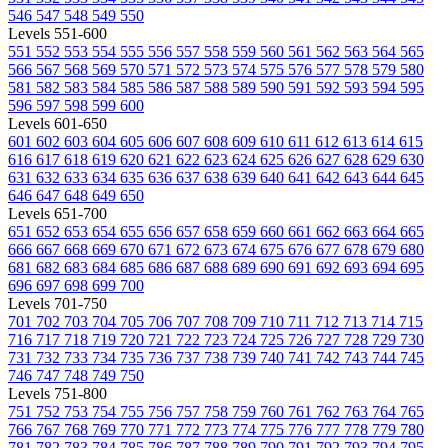
546
547
548
549
550
Levels 551-600
551
552
553
554
555
556
557
558
559
560
561
562
563
564
565
566
567
568
569
570
571
572
573
574
575
576
577
578
579
580
581
582
583
584
585
586
587
588
589
590
591
592
593
594
595
596
597
598
599
600
Levels 601-650
601
602
603
604
605
606
607
608
609
610
611
612
613
614
615
616
617
618
619
620
621
622
623
624
625
626
627
628
629
630
631
632
633
634
635
636
637
638
639
640
641
642
643
644
645
646
647
648
649
650
Levels 651-700
651
652
653
654
655
656
657
658
659
660
661
662
663
664
665
666
667
668
669
670
671
672
673
674
675
676
677
678
679
680
681
682
683
684
685
686
687
688
689
690
691
692
693
694
695
696
697
698
699
700
Levels 701-750
701
702
703
704
705
706
707
708
709
710
711
712
713
714
715
716
717
718
719
720
721
722
723
724
725
726
727
728
729
730
731
732
733
734
735
736
737
738
739
740
741
742
743
744
745
746
747
748
749
750
Levels 751-800
751
752
753
754
755
756
757
758
759
760
761
762
763
764
765
766
767
768
769
770
771
772
773
774
775
776
777
778
779
780
781
782
783
784
785
786
787
788
789
790
791
792
793
794
795