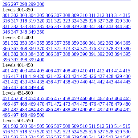
296
297
298
299
300
Levels 301-350
301
302
303
304
305
306
307
308
309
310
311
312
313
314
315
316
317
318
319
320
321
322
323
324
325
326
327
328
329
330
331
332
333
334
335
336
337
338
339
340
341
342
343
344
345
346
347
348
349
350
Levels 351-400
351
352
353
354
355
356
357
358
359
360
361
362
363
364
365
366
367
368
369
370
371
372
373
374
375
376
377
378
379
380
381
382
383
384
385
386
387
388
389
390
391
392
393
394
395
396
397
398
399
400
Levels 401-450
401
402
403
404
405
406
407
408
409
410
411
412
413
414
415
416
417
418
419
420
421
422
423
424
425
426
427
428
429
430
431
432
433
434
435
436
437
438
439
440
441
442
443
444
445
446
447
448
449
450
Levels 451-500
451
452
453
454
455
456
457
458
459
460
461
462
463
464
465
466
467
468
469
470
471
472
473
474
475
476
477
478
479
480
481
482
483
484
485
486
487
488
489
490
491
492
493
494
495
496
497
498
499
500
Levels 501-550
501
502
503
504
505
506
507
508
509
510
511
512
513
514
515
516
517
518
519
520
521
522
523
524
525
526
527
528
529
530
531
532
533
534
535
536
537
538
539
540
541
542
543
544
545