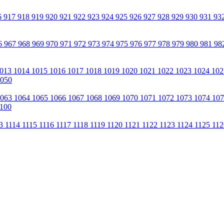
6
917
918
919
920
921
922
923
924
925
926
927
928
929
930
931
93
6
967
968
969
970
971
972
973
974
975
976
977
978
979
980
981
98
013
1014
1015
1016
1017
1018
1019
1020
1021
1022
1023
1024
10
050
1063
1064
1065
1066
1067
1068
1069
1070
1071
1072
1073
1074
10
100
13
1114
1115
1116
1117
1118
1119
1120
1121
1122
1123
1124
1125
11