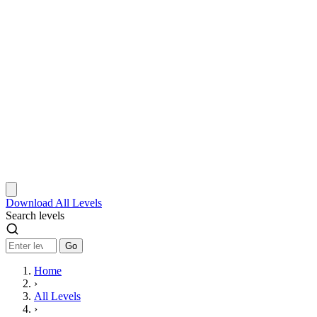
Download
All Levels
Search levels
Go
Home
›
All Levels
›