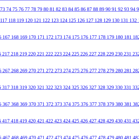
73
74
75
76
77
78
79
80
81
82
83
84
85
86
87
88
89
90
91
92
93
94
117
118
119
120
121
122
123
124
125
126
127
128
129
130
131
132
6
167
168
169
170
171
172
173
174
175
176
177
178
179
180
181
18
6
217
218
219
220
221
222
223
224
225
226
227
228
229
230
231
23
6
267
268
269
270
271
272
273
274
275
276
277
278
279
280
281
28
6
317
318
319
320
321
322
323
324
325
326
327
328
329
330
331
33
6
367
368
369
370
371
372
373
374
375
376
377
378
379
380
381
38
6
417
418
419
420
421
422
423
424
425
426
427
428
429
430
431
43
6
467
468
469
470
471
472
473
474
475
476
477
478
479
480
481
48