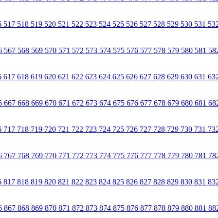
6
517
518
519
520
521
522
523
524
525
526
527
528
529
530
531
53
6
567
568
569
570
571
572
573
574
575
576
577
578
579
580
581
58
6
617
618
619
620
621
622
623
624
625
626
627
628
629
630
631
63
6
667
668
669
670
671
672
673
674
675
676
677
678
679
680
681
68
6
717
718
719
720
721
722
723
724
725
726
727
728
729
730
731
73
6
767
768
769
770
771
772
773
774
775
776
777
778
779
780
781
78
6
817
818
819
820
821
822
823
824
825
826
827
828
829
830
831
83
6
867
868
869
870
871
872
873
874
875
876
877
878
879
880
881
88