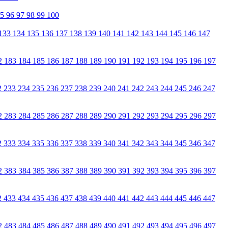
95
96
97
98
99
100
133
134
135
136
137
138
139
140
141
142
143
144
145
146
147
2
183
184
185
186
187
188
189
190
191
192
193
194
195
196
197
2
233
234
235
236
237
238
239
240
241
242
243
244
245
246
247
2
283
284
285
286
287
288
289
290
291
292
293
294
295
296
297
2
333
334
335
336
337
338
339
340
341
342
343
344
345
346
347
2
383
384
385
386
387
388
389
390
391
392
393
394
395
396
397
2
433
434
435
436
437
438
439
440
441
442
443
444
445
446
447
2
483
484
485
486
487
488
489
490
491
492
493
494
495
496
497