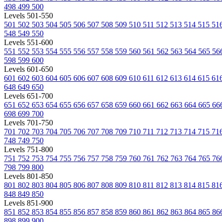
498
499
500
Levels 501-550
501
502
503
504
505
506
507
508
509
510
511
512
513
514
515
51
548
549
550
Levels 551-600
551
552
553
554
555
556
557
558
559
560
561
562
563
564
565
56
598
599
600
Levels 601-650
601
602
603
604
605
606
607
608
609
610
611
612
613
614
615
61
648
649
650
Levels 651-700
651
652
653
654
655
656
657
658
659
660
661
662
663
664
665
66
698
699
700
Levels 701-750
701
702
703
704
705
706
707
708
709
710
711
712
713
714
715
71
748
749
750
Levels 751-800
751
752
753
754
755
756
757
758
759
760
761
762
763
764
765
76
798
799
800
Levels 801-850
801
802
803
804
805
806
807
808
809
810
811
812
813
814
815
81
848
849
850
Levels 851-900
851
852
853
854
855
856
857
858
859
860
861
862
863
864
865
86
898
899
900