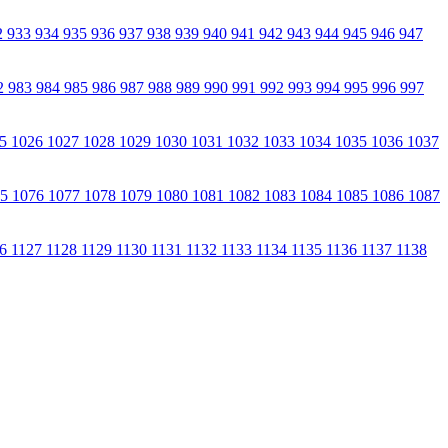
2
933
934
935
936
937
938
939
940
941
942
943
944
945
946
947
2
983
984
985
986
987
988
989
990
991
992
993
994
995
996
997
25
1026
1027
1028
1029
1030
1031
1032
1033
1034
1035
1036
1037
75
1076
1077
1078
1079
1080
1081
1082
1083
1084
1085
1086
1087
26
1127
1128
1129
1130
1131
1132
1133
1134
1135
1136
1137
1138