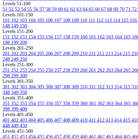
Levels 51-100
51
52
53
54
55
56
57
58
59
60
61
62
63
64
65
66
67
68
69
70
71
72
Levels 101-150
101
102
103
104
105
106
107
108
109
110
111
112
113
114
115
116
148
149
150
Levels 151-200
151
152
153
154
155
156
157
158
159
160
161
162
163
164
165
16
198
199
200
Levels 201-250
201
202
203
204
205
206
207
208
209
210
211
212
213
214
215
21
248
249
250
Levels 251-300
251
252
253
254
255
256
257
258
259
260
261
262
263
264
265
26
298
299
300
Levels 301-350
301
302
303
304
305
306
307
308
309
310
311
312
313
314
315
31
348
349
350
Levels 351-400
351
352
353
354
355
356
357
358
359
360
361
362
363
364
365
36
398
399
400
Levels 401-450
401
402
403
404
405
406
407
408
409
410
411
412
413
414
415
41
448
449
450
Levels 451-500
451
452
453
454
455
456
457
458
459
460
461
462
463
464
465
46