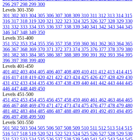
296
297
298
299
300
Levels 301-350
301
302
303
304
305
306
307
308
309
310
311
312
313
314
315
316
317
318
319
320
321
322
323
324
325
326
327
328
329
330
331
332
333
334
335
336
337
338
339
340
341
342
343
344
345
346
347
348
349
350
Levels 351-400
351
352
353
354
355
356
357
358
359
360
361
362
363
364
365
366
367
368
369
370
371
372
373
374
375
376
377
378
379
380
381
382
383
384
385
386
387
388
389
390
391
392
393
394
395
396
397
398
399
400
Levels 401-450
401
402
403
404
405
406
407
408
409
410
411
412
413
414
415
416
417
418
419
420
421
422
423
424
425
426
427
428
429
430
431
432
433
434
435
436
437
438
439
440
441
442
443
444
445
446
447
448
449
450
Levels 451-500
451
452
453
454
455
456
457
458
459
460
461
462
463
464
465
466
467
468
469
470
471
472
473
474
475
476
477
478
479
480
481
482
483
484
485
486
487
488
489
490
491
492
493
494
495
496
497
498
499
500
Levels 501-550
501
502
503
504
505
506
507
508
509
510
511
512
513
514
515
516
517
518
519
520
521
522
523
524
525
526
527
528
529
530
531
532
533
534
535
536
537
538
539
540
541
542
543
544
545