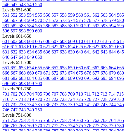
546
547
548
549
550
Levels 551-600
551
552
553
554
555
556
557
558
559
560
561
562
563
564
565
566
567
568
569
570
571
572
573
574
575
576
577
578
579
580
581
582
583
584
585
586
587
588
589
590
591
592
593
594
595
596
597
598
599
600
Levels 601-650
601
602
603
604
605
606
607
608
609
610
611
612
613
614
615
616
617
618
619
620
621
622
623
624
625
626
627
628
629
630
631
632
633
634
635
636
637
638
639
640
641
642
643
644
645
646
647
648
649
650
Levels 651-700
651
652
653
654
655
656
657
658
659
660
661
662
663
664
665
666
667
668
669
670
671
672
673
674
675
676
677
678
679
680
681
682
683
684
685
686
687
688
689
690
691
692
693
694
695
696
697
698
699
700
Levels 701-750
701
702
703
704
705
706
707
708
709
710
711
712
713
714
715
716
717
718
719
720
721
722
723
724
725
726
727
728
729
730
731
732
733
734
735
736
737
738
739
740
741
742
743
744
745
746
747
748
749
750
Levels 751-800
751
752
753
754
755
756
757
758
759
760
761
762
763
764
765
766
767
768
769
770
771
772
773
774
775
776
777
778
779
780
781
782
783
784
785
786
787
788
789
790
791
792
793
794
795