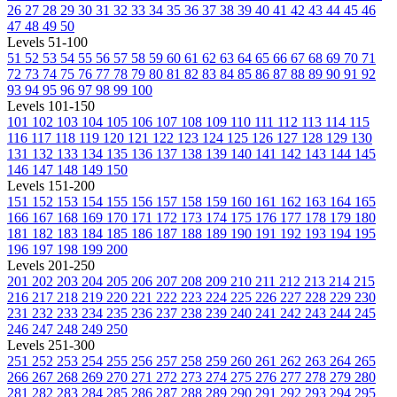
26
27
28
29
30
31
32
33
34
35
36
37
38
39
40
41
42
43
44
45
46
47
48
49
50
Levels 51-100
51
52
53
54
55
56
57
58
59
60
61
62
63
64
65
66
67
68
69
70
71
72
73
74
75
76
77
78
79
80
81
82
83
84
85
86
87
88
89
90
91
92
93
94
95
96
97
98
99
100
Levels 101-150
101
102
103
104
105
106
107
108
109
110
111
112
113
114
115
116
117
118
119
120
121
122
123
124
125
126
127
128
129
130
131
132
133
134
135
136
137
138
139
140
141
142
143
144
145
146
147
148
149
150
Levels 151-200
151
152
153
154
155
156
157
158
159
160
161
162
163
164
165
166
167
168
169
170
171
172
173
174
175
176
177
178
179
180
181
182
183
184
185
186
187
188
189
190
191
192
193
194
195
196
197
198
199
200
Levels 201-250
201
202
203
204
205
206
207
208
209
210
211
212
213
214
215
216
217
218
219
220
221
222
223
224
225
226
227
228
229
230
231
232
233
234
235
236
237
238
239
240
241
242
243
244
245
246
247
248
249
250
Levels 251-300
251
252
253
254
255
256
257
258
259
260
261
262
263
264
265
266
267
268
269
270
271
272
273
274
275
276
277
278
279
280
281
282
283
284
285
286
287
288
289
290
291
292
293
294
295