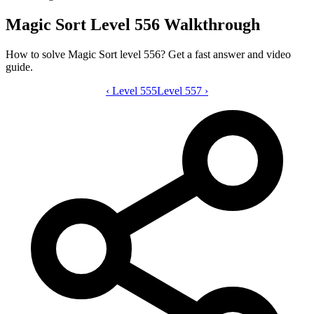
Magic Sort Level 556 Walkthrough
How to solve Magic Sort level 556? Get a fast answer and video
guide.
‹
Level 555
Magic Sort level 556 video guide
Level 557
›