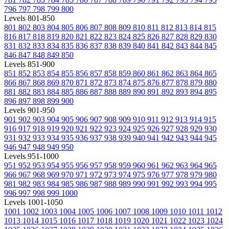
796
797
798
799
800
Levels 801-850
801
802
803
804
805
806
807
808
809
810
811
812
813
814
815
816
817
818
819
820
821
822
823
824
825
826
827
828
829
830
831
832
833
834
835
836
837
838
839
840
841
842
843
844
845
846
847
848
849
850
Levels 851-900
851
852
853
854
855
856
857
858
859
860
861
862
863
864
865
866
867
868
869
870
871
872
873
874
875
876
877
878
879
880
881
882
883
884
885
886
887
888
889
890
891
892
893
894
895
896
897
898
899
900
Levels 901-950
901
902
903
904
905
906
907
908
909
910
911
912
913
914
915
916
917
918
919
920
921
922
923
924
925
926
927
928
929
930
931
932
933
934
935
936
937
938
939
940
941
942
943
944
945
946
947
948
949
950
Levels 951-1000
951
952
953
954
955
956
957
958
959
960
961
962
963
964
965
966
967
968
969
970
971
972
973
974
975
976
977
978
979
980
981
982
983
984
985
986
987
988
989
990
991
992
993
994
995
996
997
998
999
1000
Levels 1001-1050
1001
1002
1003
1004
1005
1006
1007
1008
1009
1010
1011
1012
1013
1014
1015
1016
1017
1018
1019
1020
1021
1022
1023
1024